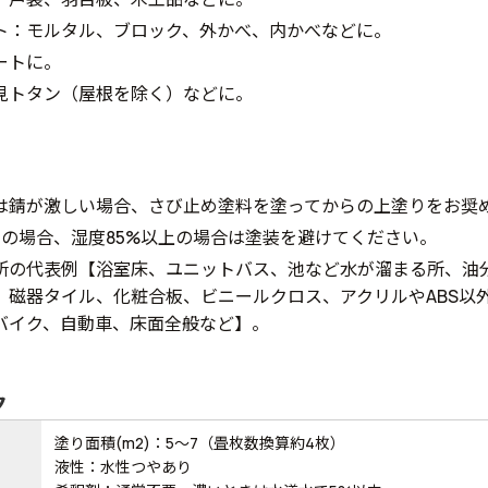
ト：モルタル、ブロック、外かべ、内かべなどに。
ートに。
見トタン（屋根を除く）などに。
は錆が激しい場合、さび止め塗料を塗ってからの上塗りをお奨
下の場合、湿度85%以上の場合は塗装を避けてください。
所の代表例【浴室床、ユニットバス、池など水が溜まる所、油
、磁器タイル、化粧合板、ビニールクロス、アクリルやABS以
バイク、自動車、床面全般など】。
ク
塗り面積(m2)：5～7（畳枚数換算約4枚）
液性：水性つやあり