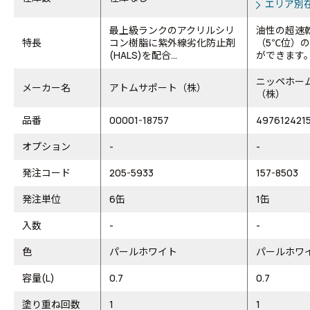
エリア別
最上級ランクのアクリルシリ
油性の超速
特長
コン樹脂に紫外線劣化防止剤
（5℃位）
(HALS)を配合...
ができます
ニッペホー
メーカー名
アトムサポート（株）
（株）
品番
00001-18757
497612421
オプション
-
-
発注コード
205-5933
157-8503
発注単位
6缶
1缶
入数
-
-
色
パールホワイト
パールホワ
容量(L)
0.7
0.7
塗り重ね回数
1
1