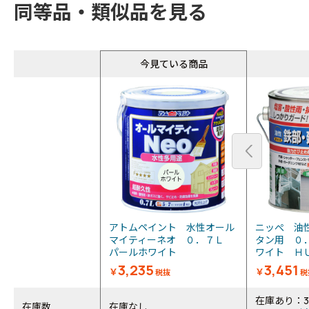
同等品・類似品を見る
今見ている商品
アトムペイント 水性オール
ニッぺ 油
マイティーネオ ０．７Ｌ
タン用 ０
パールホワイト
ワイト ＨＵ
3,235
3,451
￥
￥
税抜
税
在庫あり：
在庫数
在庫なし