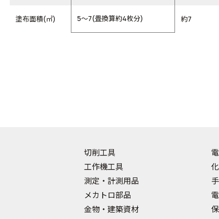
5～7(畳換算約4枚分)
塗布面積(㎡)
約7
切削工具
電
工作機工具
化
測定・計測用品
手
メカトロ部品
電
金物・建築資材
保