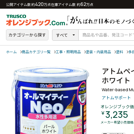
420
62
公開アイテム数 約
万点
在庫アイテム数 約
万点
カテゴリーから探す
すべて
ホーム
商品カテゴリ一覧
工事・照明用品
塗装・内装用品
塗料
多
アトムペ
ホワイ
Water-based Mul
アトムサポート
オレンジブック価
3,235
￥
メーカー希望小売価格