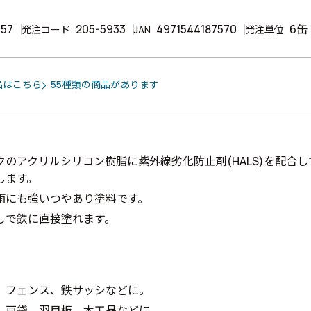
757
205-5933
4971544187570
6缶
発注コード
JAN
発注単位
品はこちら
55種類の商品があります
クのアクリルシリコン樹脂に紫外線劣化防止剤(HALS)を配合
します。
雨にも強いつやあり塗料です。
しで鉄に直接塗れます。
、フェンス、鉄サッシなどに。
、戸袋、羽目板、木工品などに。