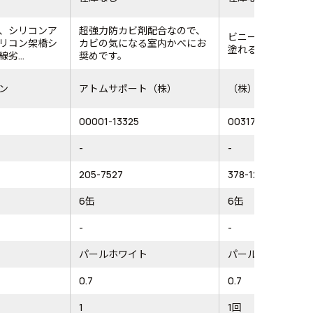
、シリコンア
超強力防カビ剤配合なので、
ビニールクロスの
リコン架橋シ
カビの気になる室内かべにお
塗れる室内かべ用
劣...
奨めです。
ン
アトムサポート（株）
（株）カンペハピ
00001-13325
00317653021007
-
-
205-7527
378-1215
6缶
6缶
-
-
パールホワイト
パールホワイト
0.7
0.7
1
1回