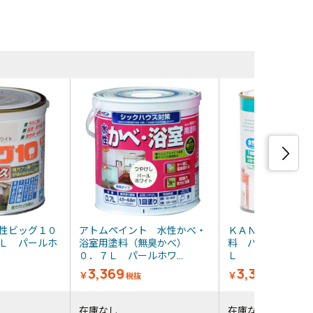
同等品・類似品
性ビッグ１０
アトムペイント 水性かべ・
ＫＡＮＳＡＩ 室
Ｌ パールホ
浴室用塗料（無臭かべ）
料 パールホワイ
０．７Ｌ パールホワ...
Ｌ
3,369
3,390
￥
￥
税抜
税抜
在庫なし
在庫なし