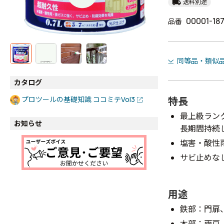
local_shipping
送料別途
00001-18
品番
同等品・類似
カタログ
特長
プロツールの基礎知識 ココミテVol3
最上級ラン
お知らせ
長期間持続
塩害・酸性
サビ止めな
用途
鉄部：門扉
木部：雨戸