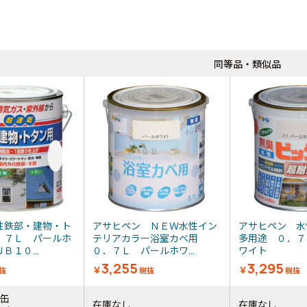
同等品・類似品
性鉄部・建物・ト
アサヒペン ＮＥＷ水性イン
アサヒペン 水
．７Ｌ パールホ
テリアカラー浴室カベ用
多用途 ０．７
Ｂ１０...
０．７Ｌ パールホワ...
ワイト
3,255
3,295
￥
￥
抜
税抜
税抜
3缶
在庫なし
在庫なし