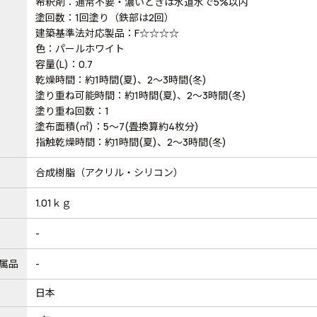
希釈剤：通常不要・濃いときは水道水で5%以内
塗回数：1回塗り（鉄部は2回）
建築基準法対応製品：F☆☆☆☆
色：パールホワイト
容量(L)：0.7
乾燥時間：約1時間(夏)、2～3時間(冬)
塗り重ね可能時間：約1時間(夏)、2～3時間(冬)
塗り重ね回数：1
塗布面積(㎡)：5～7(畳換算約4枚分)
指触乾燥時間：約1時間(夏)、2～3時間(冬)
合成樹脂（アクリル・シリコン）
1.01ｋｇ
-
属品
-
日本