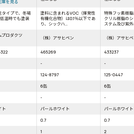
在庫を見る
乾タイプで、冬場
塗料に含まれるVOC（揮発性
特殊フッ素樹脂
の低温時でも塗装
有機化合物）は0.1％以下であ
クリル樹脂のシ
。
り、シックハ...
ステム及び紫外線
ムプロダクツ
（株）アサヒペン
（株）アサヒペ
5322
465269
433237
-
-
124-8797
125-0447
6缶
6缶
-
-
イト
パールホワイト
パールホワイト
0.7
0.7
1
2