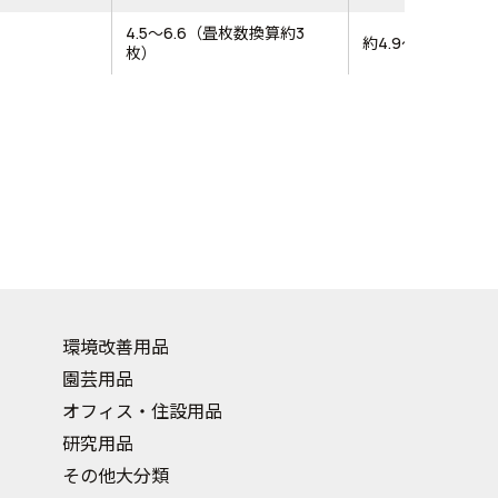
4.5～6.6（畳枚数換算約3
約4.9～7
枚）
環境改善用品
園芸用品
オフィス・住設用品
研究用品
その他大分類