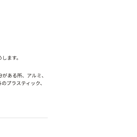
めします。
分がある所、アルミ、
外のプラスティック、