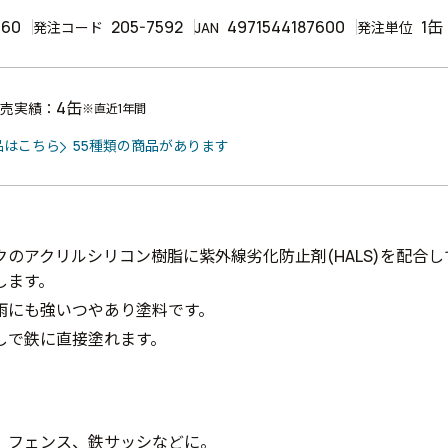
760
205-7592
4971544187600
1缶
発注コード
JAN
発注単位
4缶
売実績：
※直近1年間
品はこちら
55種類の商品があります
クのアクリルシリコン樹脂に紫外線劣化防止剤(HALS)を配合
します。
雨にも強いつやあり塗料です。
しで鉄に直接塗れます。
、フェンス、鉄サッシなどに。