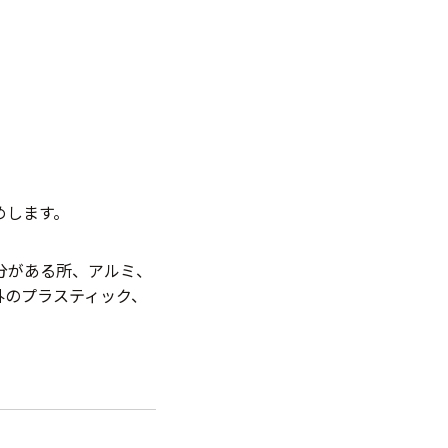
めします。
分がある所、アルミ、
外のプラスティック、