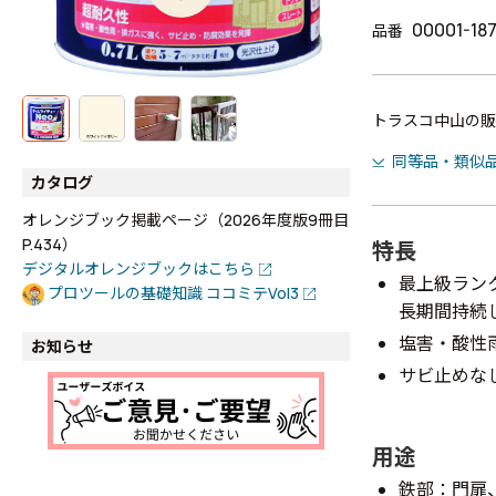
00001-18
品番
トラスコ中山の販
同等品・類似
カタログ
オレンジブック掲載ページ（2026年度版9冊目
P.434）
特長
デジタルオレンジブックはこちら
最上級ラン
プロツールの基礎知識 ココミテVol3
長期間持続
塩害・酸性
お知らせ
サビ止めな
用途
鉄部：門扉