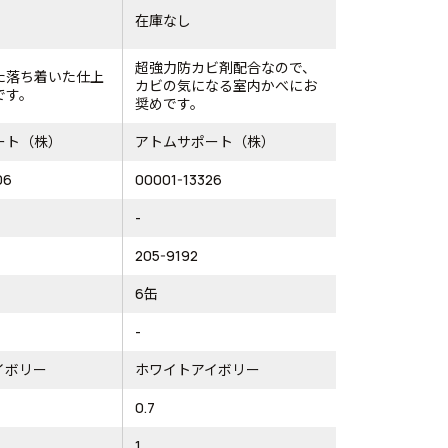
在庫なし
超強力防カビ剤配合なので、
た落ち着いた仕上
カビの気になる室内かべにお
です。
奨めです。
ート（株）
アトムサポート（株）
06
00001-13326
-
205-9192
6缶
-
イボリー
ホワイトアイボリー
0.7
1