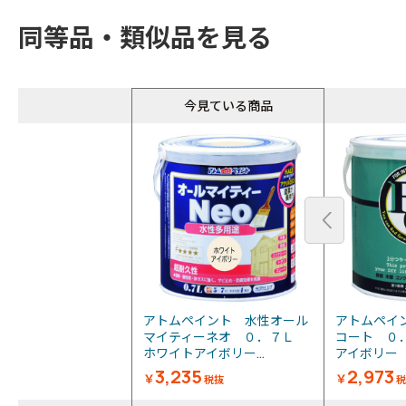
同等品・類似品を見る
今見ている商品
アトムペイント 水性オール
アトムペイ
マイティーネオ ０．７Ｌ
コート ０
ホワイトアイボリー...
アイボリ
3,235
2,973
￥
￥
税抜
税