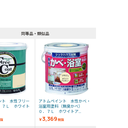
同等品・類似品
同等品・類似品
ント 水性フリー
アトムペイント 水性かべ・
．７Ｌ ホワイト
浴室用塗料（無臭かべ）
ー
０．７Ｌ ホワイトア...
3,369
￥
抜
税抜