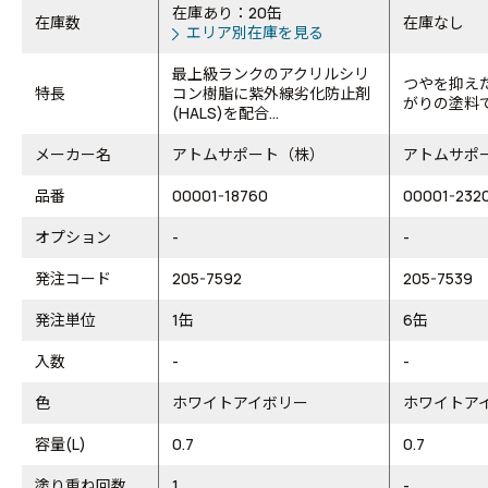
在庫あり：20缶
在庫数
在庫なし
エリア別在庫を見る
最上級ランクのアクリルシリ
つやを抑え
特長
コン樹脂に紫外線劣化防止剤
がりの塗料
(HALS)を配合...
メーカー名
アトムサポート（株）
アトムサポ
品番
00001-18760
00001-232
オプション
-
-
発注コード
205-7592
205-7539
発注単位
1缶
6缶
入数
-
-
色
ホワイトアイボリー
ホワイトア
容量(L)
0.7
0.7
塗り重ね回数
1
-