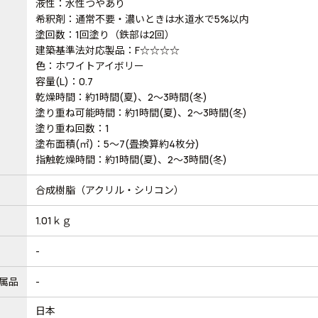
液性：水性つやあり
希釈剤：通常不要・濃いときは水道水で5%以内
塗回数：1回塗り（鉄部は2回）
建築基準法対応製品：F☆☆☆☆
色：ホワイトアイボリー
容量(L)：0.7
乾燥時間：約1時間(夏)、2～3時間(冬)
塗り重ね可能時間：約1時間(夏)、2～3時間(冬)
塗り重ね回数：1
塗布面積(㎡)：5～7(畳換算約4枚分)
指触乾燥時間：約1時間(夏)、2～3時間(冬)
合成樹脂（アクリル・シリコン）
1.01ｋｇ
-
属品
-
日本