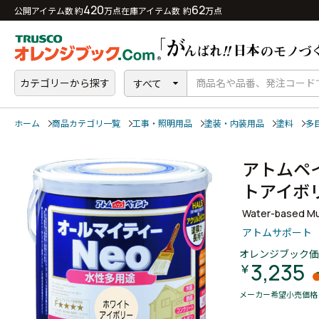
420
62
公開アイテム数 約
万点
在庫アイテム数 約
万点
カテゴリーから探す
すべて
ホーム
商品カテゴリ一覧
工事・照明用品
塗装・内装用品
塗料
多
アトムペ
トアイ
Water-based Mul
アトムサポート
オレンジブック価
3,235
￥
メーカー希望小売価格