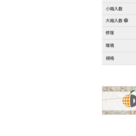
小箱入数
大箱入数
help
修理
環境
規格