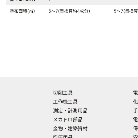
塗布面積(㎡)
5～7(畳換算約4枚分)
5～7(畳換
切削工具
電
工作機工具
化
測定・計測用品
手
メカトロ部品
電
金物・建築資材
保
空圧用品
安