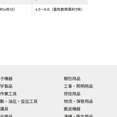
算約4枚分)
4.5～6.6（畳枚数換算約3枚）
子機器
梱包用品
学製品
工事・照明用品
作業工具
荷役用品
動・油圧・空圧工具
物流・保管用品
護具
搬送機器
全用品
清掃・衛生用品