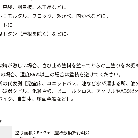
、戸袋、羽目板、木工品などに。
ト：モルタル、ブロック、外かべ、内かべなどに。
ートに。
見トタン（屋根を除く）などに。
は錆が激しい場合、さび止め塗料を塗ってからの上塗りをお奨
下の場合、湿度85%以上の場合は塗装を避けてください。
所の代表例【浴室床、ユニットバス、池など水が溜まる所、油
、磁器タイル、化粧合板、ビニールクロス、アクリルやABS以
バイク、自動車、床面全般など】。
ク
塗り面積：5～7㎡（畳枚数換算約4枚）