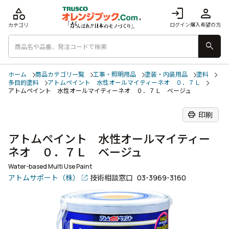
category
login
person
ログイン
購入希望の方
カテゴリ
search
ホーム
商品カテゴリ一覧
工事・照明用品
塗装・内装用品
塗料
多目的塗料
アトムペイント 水性オールマイティーネオ ０．７Ｌ
アトムペイント 水性オールマイティーネオ ０．７Ｌ ベージュ
print
印刷
アトムペイント 水性オールマイティー
ネオ ０．７Ｌ ベージュ
Water-based Multi Use Paint
アトムサポート（株）
技術相談窓口
03-3969-3160