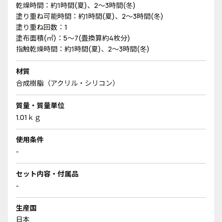
乾燥時間：約1時間(夏)、2～3時間(冬)
塗り重ね可能時間：約1時間(夏)、2～3時間(冬)
塗り重ね回数：1
塗布面積(㎡)：5～7(畳換算約4枚分)
指触乾燥時間：約1時間(夏)、2～3時間(冬)
材質
合成樹脂（アクリル・シリコン）
質量・質量単位
1.01ｋｇ
使用条件
-
セット内容・付属品
-
生産国
日本