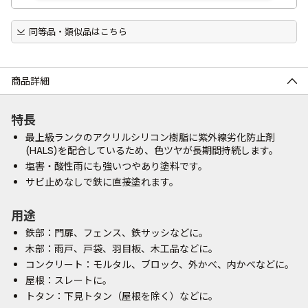
同等品・類似品はこちら
商品詳細
特長
最上級ランクのアクリルシリコン樹脂に紫外線劣化防止剤
(HALS)を配合しているため、色ツヤが長期間持続します。
塩害・酸性雨にも強いつやあり塗料です。
サビ止めなしで鉄に直接塗れます。
用途
鉄部：門扉、フェンス、鉄サッシなどに。
木部：雨戸、戸袋、羽目板、木工品などに。
コンクリート：モルタル、ブロック、外かべ、内かべなどに。
屋根：スレートに。
トタン：下見トタン（屋根を除く）などに。