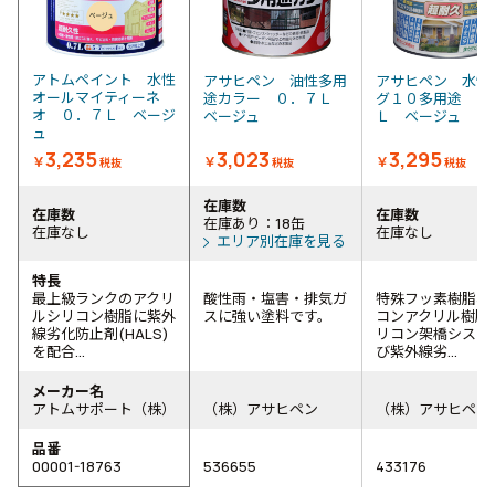
アトムペイント 水性
アサヒペン 油性多用
アサヒペン 水性
オールマイティーネ
途カラー ０．７Ｌ
グ１０多用途 ０
オ ０．７Ｌ ベージ
ベージュ
Ｌ ベージュ
ュ
3,235
3,023
3,295
￥
￥
￥
税抜
税抜
税抜
在庫数
在庫数
在庫数
在庫あり：18缶
在庫なし
在庫なし
エリア別在庫を見る
特長
最上級ランクのアクリ
酸性雨・塩害・排気ガ
特殊フッ素樹脂、
ルシリコン樹脂に紫外
スに強い塗料です。
コンアクリル樹脂
線劣化防止剤(HALS)
リコン架橋システ
を配合...
び紫外線劣...
メーカー名
アトムサポート（株）
（株）アサヒペン
（株）アサヒペン
品番
00001-18763
536655
433176