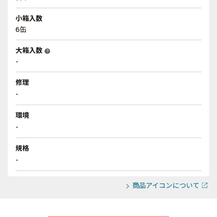
小箱入数
6缶
大箱入数
help
-
修理
-
環境
-
規格
-
商品アイコンについて