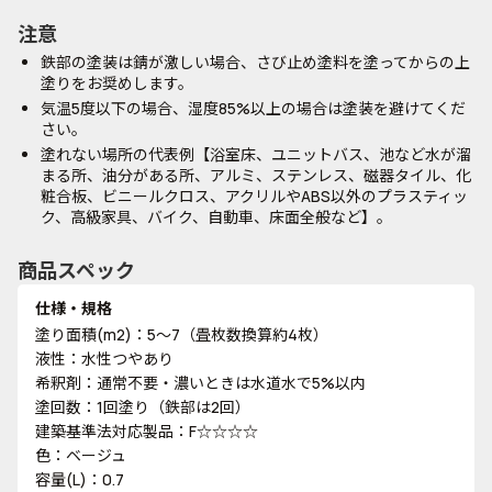
注意
鉄部の塗装は錆が激しい場合、さび止め塗料を塗ってからの上
塗りをお奨めします。
気温5度以下の場合、湿度85%以上の場合は塗装を避けてくだ
さい。
塗れない場所の代表例【浴室床、ユニットバス、池など水が溜
まる所、油分がある所、アルミ、ステンレス、磁器タイル、化
粧合板、ビニールクロス、アクリルやABS以外のプラスティッ
ク、高級家具、バイク、自動車、床面全般など】。
商品スペック
仕様・規格
塗り面積(m2)：5～7（畳枚数換算約4枚）
液性：水性つやあり
希釈剤：通常不要・濃いときは水道水で5%以内
塗回数：1回塗り（鉄部は2回）
建築基準法対応製品：F☆☆☆☆
色：ベージュ
容量(L)：0.7