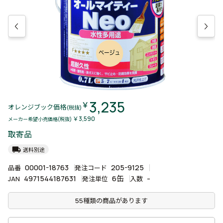
3,235
￥
オレンジブック価格
(税抜)
￥3,590
メーカー希望小売価格(税抜)
取寄品
local_shipping
送料別途
00001-18763
205-9125
品番
発注コード
4971544187631
6缶
-
JAN
発注単位
入数
55種類の商品があります