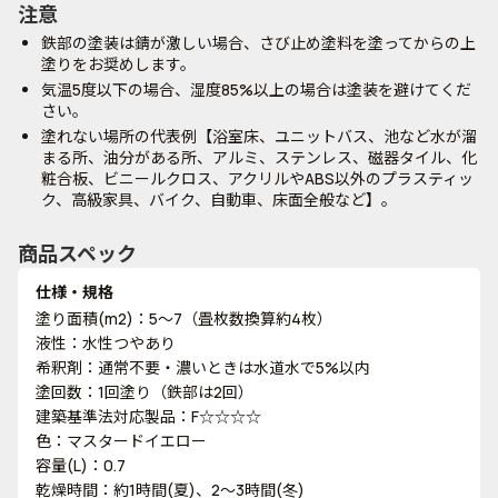
注意
鉄部の塗装は錆が激しい場合、さび止め塗料を塗ってからの上
塗りをお奨めします。
気温5度以下の場合、湿度85%以上の場合は塗装を避けてくだ
さい。
塗れない場所の代表例【浴室床、ユニットバス、池など水が溜
まる所、油分がある所、アルミ、ステンレス、磁器タイル、化
粧合板、ビニールクロス、アクリルやABS以外のプラスティッ
ク、高級家具、バイク、自動車、床面全般など】。
商品スペック
仕様・規格
塗り面積(m2)：5～7（畳枚数換算約4枚）
液性：水性つやあり
希釈剤：通常不要・濃いときは水道水で5%以内
塗回数：1回塗り（鉄部は2回）
建築基準法対応製品：F☆☆☆☆
色：マスタードイエロー
容量(L)：0.7
乾燥時間：約1時間(夏)、2～3時間(冬)