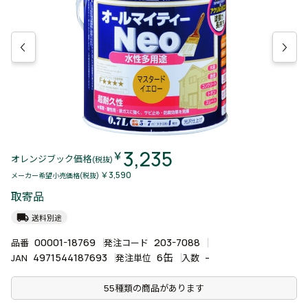
3,235
￥
オレンジブック価格
(税抜)
￥3,590
メーカー希望小売価格(税抜)
取寄品
local_shipping
送料別途
00001-18769
203-7088
品番
発注コード
4971544187693
6缶
-
JAN
発注単位
入数
55種類の商品があります