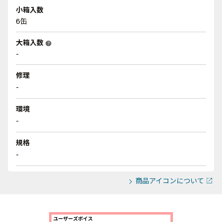
小箱入数
6缶
大箱入数
help
-
修理
-
環境
-
規格
-
商品アイコンについて