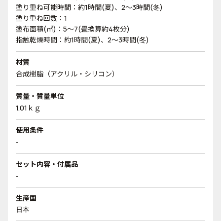
塗り重ね可能時間：約1時間(夏)、2～3時間(冬)
塗り重ね回数：1
塗布面積(㎡)：5～7(畳換算約4枚分)
指触乾燥時間：約1時間(夏)、2～3時間(冬)
材質
合成樹脂（アクリル・シリコン）
質量・質量単位
1.01ｋｇ
使用条件
-
セット内容・付属品
-
生産国
日本