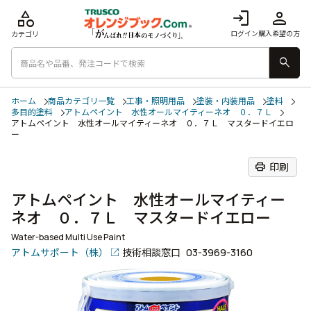
category
login
person
ログイン
購入希望の方
カテゴリ
search
ホーム
商品カテゴリ一覧
工事・照明用品
塗装・内装用品
塗料
多目的塗料
アトムペイント 水性オールマイティーネオ ０．７Ｌ
アトムペイント 水性オールマイティーネオ ０．７Ｌ マスタードイエロ
ー
print
印刷
アトムペイント 水性オールマイティー
ネオ ０．７Ｌ マスタードイエロー
Water-based Multi Use Paint
アトムサポート（株）
技術相談窓口
03-3969-3160