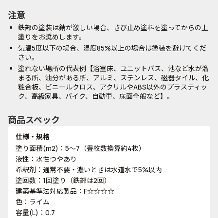
注意
鉄部の塗装は錆が激しい場合、さび止め塗料を塗ってからの上
塗りをお奨めします。
気温5度以下の場合、湿度85%以上の場合は塗装を避けてくだ
さい。
塗れない場所の代表例【浴室床、ユニットバス、池など水が溜
まる所、油分がある所、アルミ、ステンレス、磁器タイル、化
粧合板、ビニールクロス、アクリルやABS以外のプラスティッ
ク、高級家具、バイク、自動車、床面全般など】。
商品スペック
仕様・規格
塗り面積(m2)：5～7（畳枚数換算約4枚）
液性：水性つやあり
希釈剤：通常不要・濃いときは水道水で5%以内
塗回数：1回塗り（鉄部は2回）
建築基準法対応製品：F☆☆☆☆
色：ライム
容量(L)：0.7