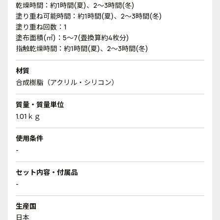
乾燥時間：約1時間(夏)、2～3時間(冬)
塗り重ね可能時間：約1時間(夏)、2～3時間(冬)
塗り重ね回数：1
塗布面積(㎡)：5～7(畳換算約4枚分)
指触乾燥時間：約1時間(夏)、2～3時間(冬)
材質
合成樹脂（アクリル・シリコン）
質量・質量単位
1.01ｋｇ
使用条件
-
セット内容・付属品
-
生産国
日本