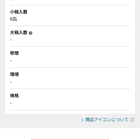
小箱入数
6缶
大箱入数
help
-
修理
-
環境
-
規格
-
商品アイコンについて