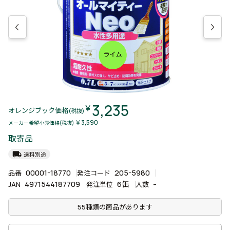
3,235
￥
オレンジブック価格
(税抜)
￥3,590
メーカー希望小売価格(税抜)
取寄品
local_shipping
送料別途
00001-18770
205-5980
品番
発注コード
4971544187709
6缶
-
JAN
発注単位
入数
55種類の商品があります