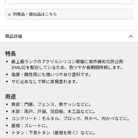
同等品・類似品はこちら
商品詳細
特長
最上級ランクのアクリルシリコン樹脂に紫外線劣化防止剤
(HALS)を配合しているため、色ツヤが長期間持続します。
塩害・酸性雨にも強いつやあり塗料です。
サビ止めなしで鉄に直接塗れます。
用途
鉄部：門扉、フェンス、鉄サッシなどに。
木部：雨戸、戸袋、羽目板、木工品などに。
コンクリート：モルタル、ブロック、外かべ、内かべなどに。
屋根：スレートに。
トタン：下見トタン（屋根を除く）などに。