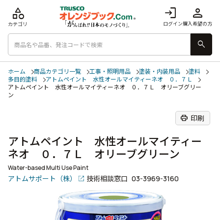
category
login
person
ログイン
購入希望の方
カテゴリ
search
ホーム
商品カテゴリ一覧
工事・照明用品
塗装・内装用品
塗料
多目的塗料
アトムペイント 水性オールマイティーネオ ０．７Ｌ
アトムペイント 水性オールマイティーネオ ０．７Ｌ オリーブグリー
ン
print
印刷
アトムペイント 水性オールマイティー
ネオ ０．７Ｌ オリーブグリーン
Water-based Multi Use Paint
アトムサポート（株）
技術相談窓口
03-3969-3160