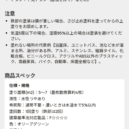
注意
鉄部の塗装は錆が激しい場合、さび止め塗料を塗ってからの上
塗りをお奨めします。
気温5度以下の場合、湿度85%以上の場合は塗装を避けてくだ
さい。
塗れない場所の代表例【浴室床、ユニットバス、池など水が溜
まる所、油分がある所、アルミ、ステンレス、磁器タイル、化
粧合板、ビニールクロス、アクリルやABS以外のプラスティッ
ク、高級家具、バイク、自動車、床面全般など】。
商品スペック
仕様・規格
塗り面積(m2)：5～7（畳枚数換算約4枚）
液性：水性つやあり
希釈剤：通常不要・濃いときは水道水で5%以内
塗回数：1回塗り（鉄部は2回）
建築基準法対応製品：F☆☆☆☆
色：オリーブグリーン