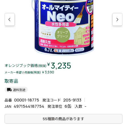
3,235
￥
オレンジブック価格
(税抜)
￥3,590
メーカー希望小売価格(税抜)
取寄品
local_shipping
送料別途
00001-18775
205-9133
品番
発注コード
4971544187754
6缶
-
JAN
発注単位
入数
55種類の商品があります