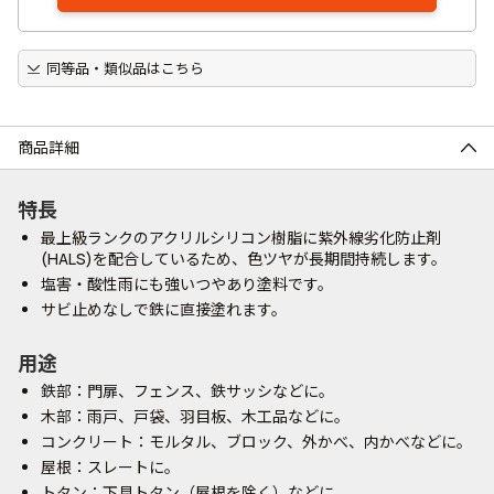
同等品・類似品はこちら
商品詳細
特長
最上級ランクのアクリルシリコン樹脂に紫外線劣化防止剤
(HALS)を配合しているため、色ツヤが長期間持続します。
塩害・酸性雨にも強いつやあり塗料です。
サビ止めなしで鉄に直接塗れます。
用途
鉄部：門扉、フェンス、鉄サッシなどに。
木部：雨戸、戸袋、羽目板、木工品などに。
コンクリート：モルタル、ブロック、外かべ、内かべなどに。
屋根：スレートに。
トタン：下見トタン（屋根を除く）などに。