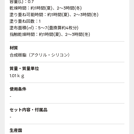
容量(L)：0.7
乾燥時間：約1時間(夏)、2～3時間(冬)
塗り重ね可能時間：約1時間(夏)、2～3時間(冬)
塗り重ね回数：1
塗布面積(㎡)：5～7(畳換算約4枚分)
指触乾燥時間：約1時間(夏)、2～3時間(冬)
材質
合成樹脂（アクリル・シリコン）
質量・質量単位
1.01ｋｇ
使用条件
-
セット内容・付属品
-
生産国