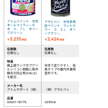
アトムペイント 水性
アサヒペン 水性多用
オールマイティーネ
途ペイント マットカ
オ ０．７Ｌ オリー
ラー ０．５Ｌ オリ
ブグリーン
ーブグリー...
3,235
2,424
￥
￥
税抜
税抜
在庫数
在庫数
在庫なし
在庫なし
特長
最上級ランクのアクリ
水性で塗りやすく、低
ルシリコン樹脂に紫外
臭タイプの屋内外兼用
線劣化防止剤(HALS)
塗料です。
を配合...
メーカー名
アトムサポート（株）
（株）アサヒペン
品番
00001-18775
469946