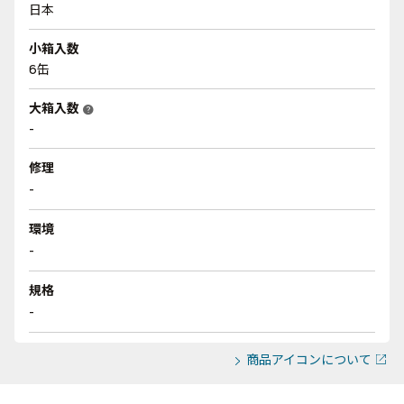
日本
小箱入数
6缶
大箱入数
help
-
修理
-
環境
-
規格
-
商品アイコンについて