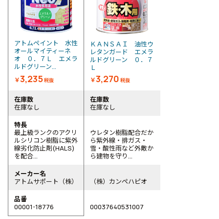
アトムペイント 水性
ＫＡＮＳＡＩ 油性ウ
オールマイティーネ
レタンガード エメラ
オ ０．７Ｌ エメラ
ルドグリーン ０．７
ルドグリーン...
Ｌ
3,235
3,270
￥
￥
税抜
税抜
在庫数
在庫数
在庫なし
在庫なし
特長
最上級ランクのアクリ
ウレタン樹脂配合だか
ルシリコン樹脂に紫外
ら紫外線・排ガス・
線劣化防止剤(HALS)
雪・酸性雨など外敵か
を配合...
ら建物を守り...
メーカー名
アトムサポート（株）
（株）カンペハピオ
品番
00001-18776
00037640531007