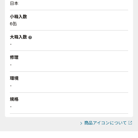
日本
小箱入数
6缶
大箱入数
help
-
修理
-
環境
-
規格
-
商品アイコンについて