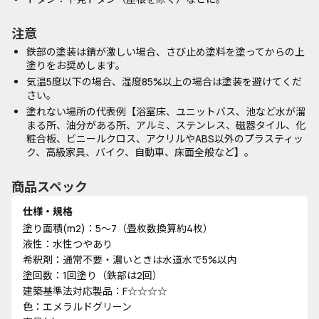
注意
鉄部の塗装は錆が激しい場合、さび止め塗料を塗ってからの上
塗りをお奨めします。
気温5度以下の場合、湿度85%以上の場合は塗装を避けてくだ
さい。
塗れない場所の代表例【浴室床、ユニットバス、池など水が溜
まる所、油分がある所、アルミ、ステンレス、磁器タイル、化
粧合板、ビニールクロス、アクリルやABS以外のプラスティッ
ク、高級家具、バイク、自動車、床面全般など】。
商品スペック
仕様・規格
塗り面積(m2)：5～7（畳枚数換算約4枚）
液性：水性つやあり
希釈剤：通常不要・濃いときは水道水で5%以内
塗回数：1回塗り（鉄部は2回）
建築基準法対応製品：F☆☆☆☆
色：エメラルドグリーン