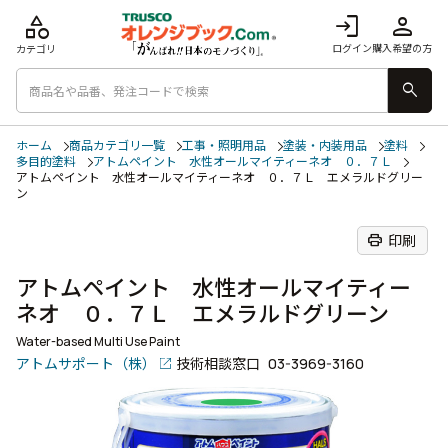
category
login
person
ログイン
購入希望の方
カテゴリ
search
ホーム
商品カテゴリ一覧
工事・照明用品
塗装・内装用品
塗料
多目的塗料
アトムペイント 水性オールマイティーネオ ０．７Ｌ
アトムペイント 水性オールマイティーネオ ０．７Ｌ エメラルドグリー
ン
print
印刷
アトムペイント 水性オールマイティー
ネオ ０．７Ｌ エメラルドグリーン
Water-based Multi Use Paint
アトムサポート（株）
技術相談窓口
03-3969-3160