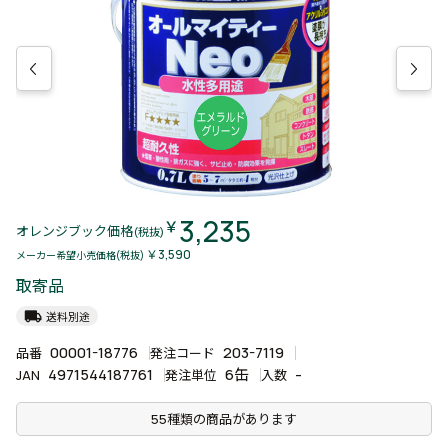
3,235
￥
オレンジブック価格
(税抜)
￥3,590
メーカー希望小売価格(税抜)
取寄品
local_shipping
送料別途
00001-18776
203-7119
品番
発注コード
4971544187761
6缶
-
JAN
発注単位
入数
55種類の商品があります