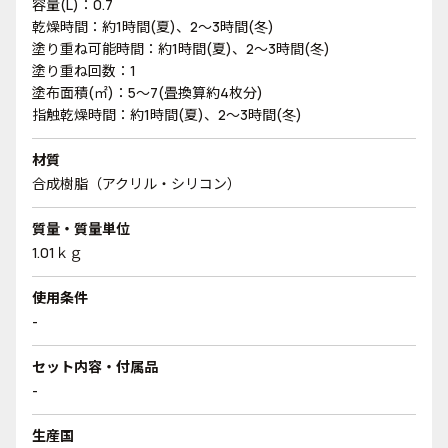
容量(L)：0.7
乾燥時間：約1時間(夏)、2～3時間(冬)
塗り重ね可能時間：約1時間(夏)、2～3時間(冬)
塗り重ね回数：1
塗布面積(㎡)：5～7(畳換算約4枚分)
指触乾燥時間：約1時間(夏)、2～3時間(冬)
材質
合成樹脂（アクリル・シリコン）
質量・質量単位
1.01ｋｇ
使用条件
-
セット内容・付属品
-
生産国