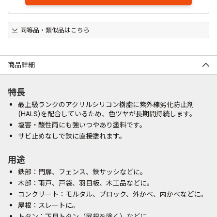
同等品・類似品はこちら
商品詳細
特長
最上級ランクのアクリルシリコン樹脂に紫外線劣化防止剤
(HALS)を配合しているため、色ツヤが長期間持続します。
塩害・酸性雨にも強いつやあり塗料です。
サビ止めなしで鉄に直接塗れます。
用途
鉄部：門扉、フェンス、鉄サッシなどに。
木部：雨戸、戸袋、羽目板、木工品などに。
コンクリート：モルタル、ブロック、外かべ、内かべなどに。
屋根：スレートに。
トタン：下見トタン（屋根を除く）などに。