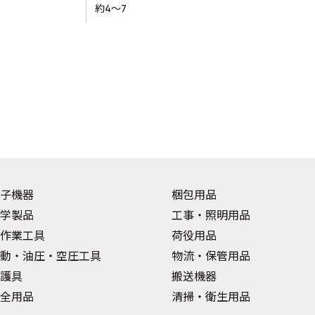
約4～7
子機器
梱包用品
学製品
工事・照明用品
作業工具
荷役用品
動・油圧・空圧工具
物流・保管用品
護具
搬送機器
全用品
清掃・衛生用品