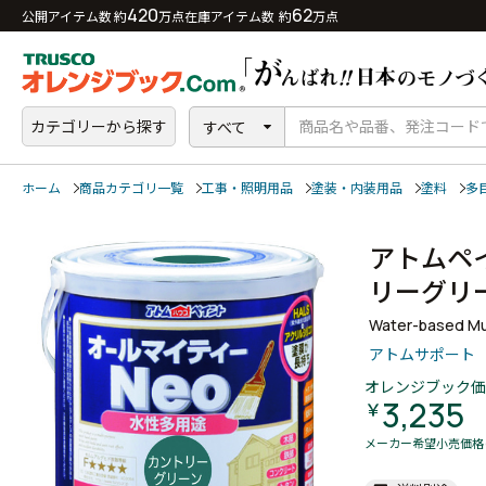
420
62
公開アイテム数 約
万点
在庫アイテム数 約
万点
カテゴリーから探す
すべて
ホーム
商品カテゴリ一覧
工事・照明用品
塗装・内装用品
塗料
多
アトムペ
リーグ
Water-based Mul
アトムサポート
オレンジブック価
3,235
￥
メーカー希望小売価格