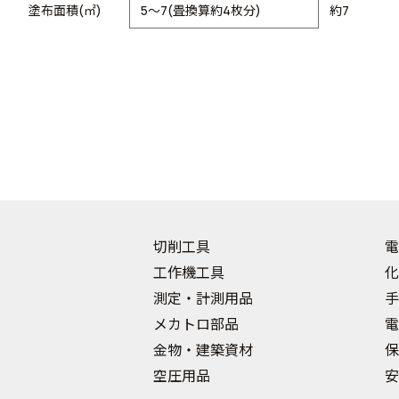
塗布面積(㎡)
5～7(畳換算約4枚分)
約7
切削工具
電
工作機工具
化
測定・計測用品
手
メカトロ部品
電
金物・建築資材
保
空圧用品
安