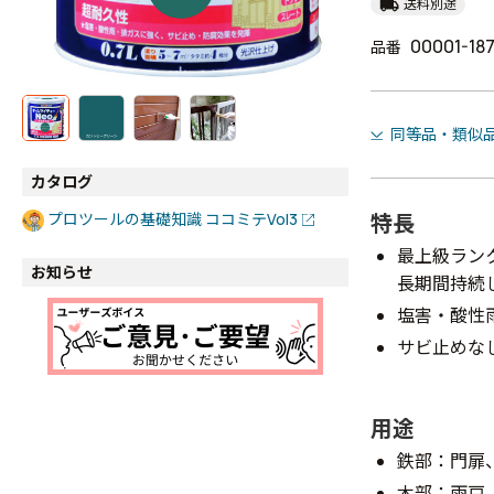
local_shipping
送料別途
00001-18
品番
同等品・類似
カタログ
特長
プロツールの基礎知識 ココミテVol3
最上級ラン
お知らせ
長期間持続
塩害・酸性
サビ止めな
用途
鉄部：門扉
木部：雨戸