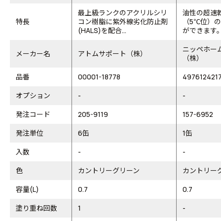
最上級ランクのアクリルシリ
油性の超速
特長
コン樹脂に紫外線劣化防止剤
（5℃位）
(HALS)を配合...
ができます
ニッペホー
メーカー名
アトムサポート（株）
（株）
品番
00001-18778
497612421
オプション
-
-
発注コード
205-9119
157-6952
発注単位
6缶
1缶
入数
-
-
色
カントリーグリーン
カントリー
容量(L)
0.7
0.7
塗り重ね回数
1
-