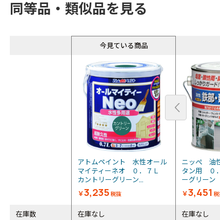
同等品・類似品を見る
今見ている商品
アトムペイント 水性オール
ニッぺ 油
マイティーネオ ０．７Ｌ
タン用 ０
カントリーグリーン...
ーグリーン 
3,235
3,451
￥
￥
税抜
税
在庫数
在庫なし
在庫なし