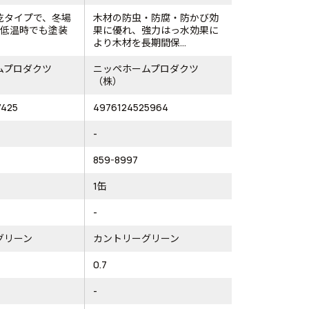
乾タイプで、冬場
木材の防虫・防腐・防かび効
の低温時でも塗装
果に優れ、強力はっ水効果に
。
より木材を長期間保...
ムプロダクツ
ニッペホームプロダクツ
（株）
7425
4976124525964
-
859-8997
1缶
-
グリーン
カントリーグリーン
0.7
-