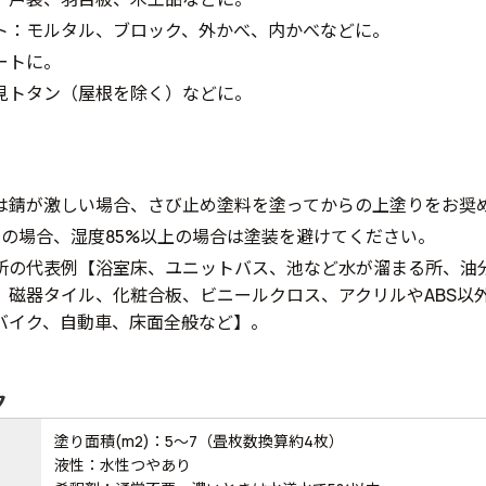
ト：モルタル、ブロック、外かべ、内かべなどに。
ートに。
見トタン（屋根を除く）などに。
は錆が激しい場合、さび止め塗料を塗ってからの上塗りをお奨
下の場合、湿度85%以上の場合は塗装を避けてください。
所の代表例【浴室床、ユニットバス、池など水が溜まる所、油
、磁器タイル、化粧合板、ビニールクロス、アクリルやABS以
バイク、自動車、床面全般など】。
ク
塗り面積(m2)：5～7（畳枚数換算約4枚）
液性：水性つやあり