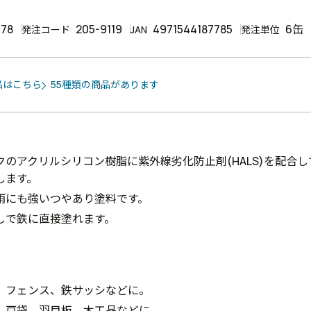
778
205-9119
4971544187785
6缶
発注コード
JAN
発注単位
品はこちら
55種類の商品があります
クのアクリルシリコン樹脂に紫外線劣化防止剤(HALS)を配合
します。
雨にも強いつやあり塗料です。
しで鉄に直接塗れます。
、フェンス、鉄サッシなどに。
、戸袋、羽目板、木工品などに。