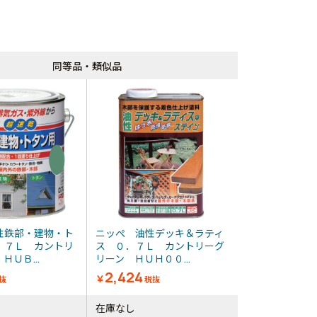
同等品・類似品
同等品・類似品
性鉄部・建物・ト
ニッぺ 油性デッキ＆ラティ
．７Ｌ カントリ
ス ０．７Ｌ カントリーグ
ＨＵＢ...
リーン ＨＵＨ００...
2,424
￥
抜
税抜
在庫なし