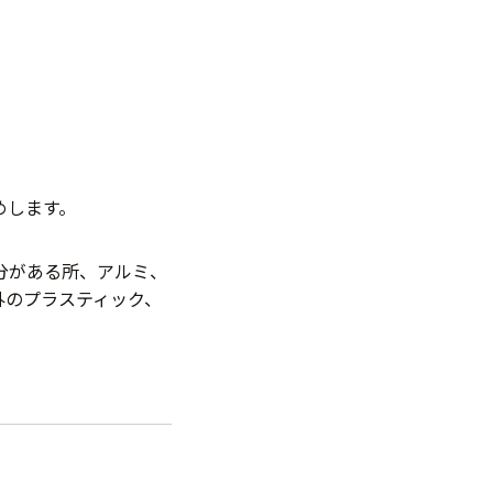
めします。
分がある所、アルミ、
外のプラスティック、