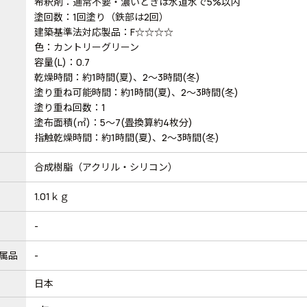
希釈剤：通常不要・濃いときは水道水で5%以内
塗回数：1回塗り（鉄部は2回）
建築基準法対応製品：F☆☆☆☆
色：カントリーグリーン
容量(L)：0.7
乾燥時間：約1時間(夏)、2～3時間(冬)
塗り重ね可能時間：約1時間(夏)、2～3時間(冬)
塗り重ね回数：1
塗布面積(㎡)：5～7(畳換算約4枚分)
指触乾燥時間：約1時間(夏)、2～3時間(冬)
合成樹脂（アクリル・シリコン）
1.01ｋｇ
-
属品
-
日本