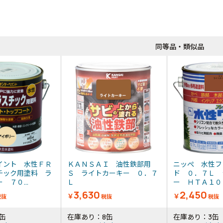
同等品・類似品
イント 水性ＦＲ
ＫＡＮＳＡＩ 油性鉄部用
ニッぺ 水性フ
チック用塗料 ラ
Ｓ ライトカーキー ０．７
ド ０．７Ｌ 
 ７０...
Ｌ
ー ＨＴＡ１０８
3,630
2,450
￥
￥
税抜
税抜
税抜
缶
在庫あり：8缶
在庫あり：3缶