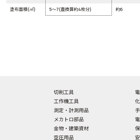
塗布面積(㎡)
5～7(畳換算約4枚分)
約6
切削工具
電
工作機工具
化
測定・計測用品
手
メカトロ部品
電
金物・建築資材
保
空圧用品
安