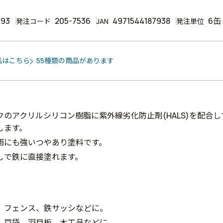
793
205-7536
4971544187938
6缶
発注コード
JAN
発注単位
品はこちら
55種類の商品があります
クのアクリルシリコン樹脂に紫外線劣化防止剤(HALS)を配合
します。
雨にも強いつやあり塗料です。
しで鉄に直接塗れます。
、フェンス、鉄サッシなどに。
、戸袋、羽目板、木工品などに。