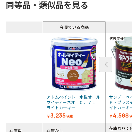
同等品・類似品を見る
今見ている商品
代表画像
アトムペイント 水性オール
サンデーペ
マイティーネオ ０．７Ｌ
Ｐ・プラス
ライトカーキー
イトカーキー
3,235
4,588
￥
￥
税抜
在庫あり：1
在庫数
在庫なし