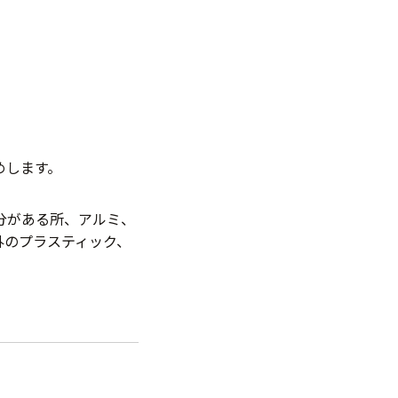
めします。
分がある所、アルミ、
外のプラスティック、