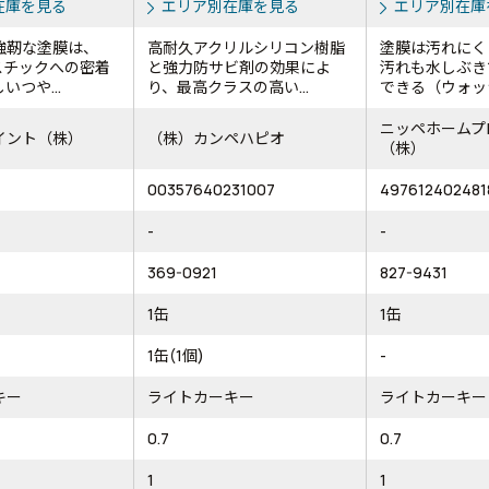
在庫を見る
エリア別在庫を見る
エリア別在庫
強靭な塗膜は、
高耐久アクリルシリコン樹脂
塗膜は汚れにく
スチックへの密着
と強力防サビ剤の効果によ
汚れも水しぶき
いつや...
り、最高クラスの高い...
できる（ウォッシ
ニッペホームプ
イント（株）
（株）カンペハピオ
（株）
00357640231007
497612402481
-
-
369-0921
827-9431
1缶
1缶
1缶(1個)
-
キー
ライトカーキー
ライトカーキー
0.7
0.7
1
1