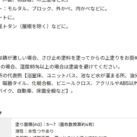
ト：モルタル、ブロック、外かべ、内かべなどに。
ートに。
見トタン（屋根を除く）などに。
は錆が激しい場合、さび止め塗料を塗ってからの上塗りをお奨
下の場合、湿度85%以上の場合は塗装を避けてください。
所の代表例【浴室床、ユニットバス、池など水が溜まる所、油
、磁器タイル、化粧合板、ビニールクロス、アクリルやABS以
バイク、自動車、床面全般など】。
ク
塗り面積(m2)：5～7（畳枚数換算約4枚）
液性：水性つやあり