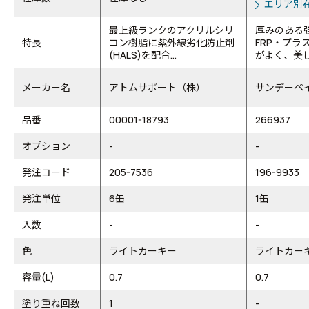
エリア別
最上級ランクのアクリルシリ
厚みのある
特長
コン樹脂に紫外線劣化防止剤
FRP・プラ
(HALS)を配合...
がよく、美し
メーカー名
アトムサポート（株）
サンデーペ
品番
00001-18793
266937
オプション
-
-
発注コード
205-7536
196-9933
発注単位
6缶
1缶
入数
-
-
色
ライトカーキー
ライトカー
容量(L)
0.7
0.7
塗り重ね回数
1
-