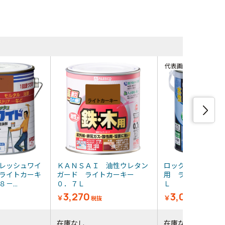
同等品・類
代表画像
レッシュワイ
ＫＡＮＳＡＩ 油性ウレタン
ロック 水性シリ
ライトカーキ
ガード ライトカーキー
用 ライトカーキ
－...
０．７Ｌ
Ｌ
3,270
3,071
￥
￥
税抜
税抜
在庫なし
在庫なし