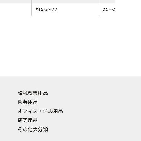
約 5.6～7.7
2.5～3㎡(2回塗り)
環境改善用品
園芸用品
オフィス・住設用品
研究用品
その他大分類