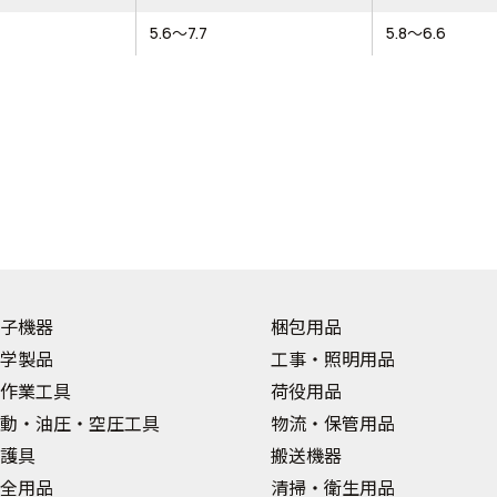
5.6～7.7
5.8～6.6
子機器
梱包用品
学製品
工事・照明用品
作業工具
荷役用品
動・油圧・空圧工具
物流・保管用品
護具
搬送機器
全用品
清掃・衛生用品