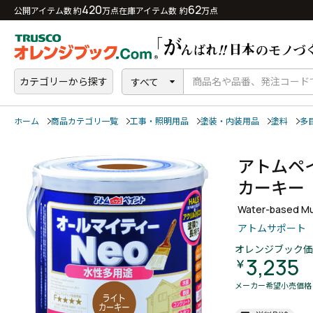
420
62
公開アイテム数 約
万点
在庫アイテム数 約
万点
カテゴリーから探す
すべて
ホーム
商品カテゴリ一覧
工事・照明用品
塗装・内装用品
塗料
多
アトムペ
カーキ
Water-based Mul
アトムサポート
オレンジブック価
3,235
￥
メーカー希望小売価格