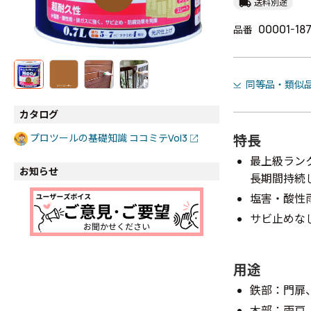
local_shipping
送料別途
00001-18
品番
同等品・類似
カタログ
特長
プロツールの基礎知識 ココミテVol3
最上級ラン
お知らせ
長期間持続
塩害・酸性
サビ止めな
用途
鉄部：門扉
木部：雨戸