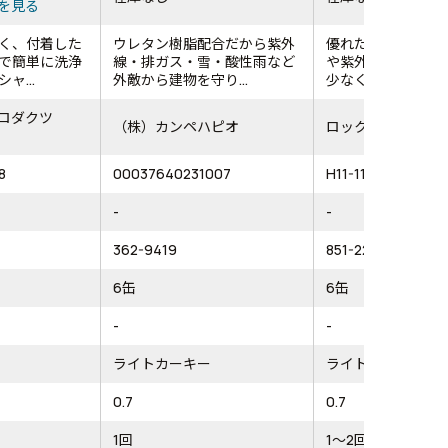
を見る
く、付着した
ウレタン樹脂配合だから紫外
優れた耐候性によ
で簡単に洗浄
線・排ガス・雪・酸性雨など
や紫外線による塗
ャ...
外敵から建物を守り...
少なく耐用年数は一.
ロダクツ
（株）カンペハピオ
ロックペイント（
8
00037640231007
H11-1155 03
-
-
362-9419
851-2259
6缶
6缶
-
-
ライトカーキー
ライトカーキー
0.7
0.7
1回
1～2回