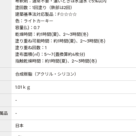
希釈剤：通常不要・濃いときは水道水で5%以内
塗回数：1回塗り（鉄部は2回）
建築基準法対応製品：F☆☆☆☆
色：ライトカーキー
容量(L)：0.7
乾燥時間：約1時間(夏)、2～3時間(冬)
塗り重ね可能時間：約1時間(夏)、2～3時間(冬)
塗り重ね回数：1
塗布面積(㎡)：5～7(畳換算約4枚分)
指触乾燥時間：約1時間(夏)、2～3時間(冬)
合成樹脂（アクリル・シリコン）
1.01ｋｇ
-
属品
-
日本