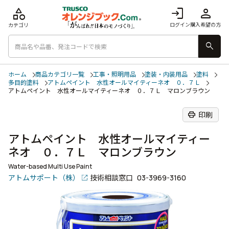
category
login
person
ログイン
購入希望の方
カテゴリ
search
ホーム
商品カテゴリ一覧
工事・照明用品
塗装・内装用品
塗料
多目的塗料
アトムペイント 水性オールマイティーネオ ０．７Ｌ
アトムペイント 水性オールマイティーネオ ０．７Ｌ マロンブラウン
print
印刷
アトムペイント 水性オールマイティー
ネオ ０．７Ｌ マロンブラウン
Water-based Multi Use Paint
アトムサポート（株）
技術相談窓口
03-3969-3160