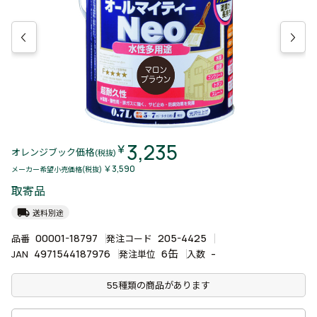
3,235
￥
オレンジブック価格
(税抜)
￥3,590
メーカー希望小売価格(税抜)
取寄品
local_shipping
送料別途
00001-18797
205-4425
品番
発注コード
4971544187976
6缶
-
JAN
発注単位
入数
55種類の商品があります