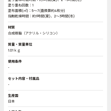
塗り重ね回数：1
塗布面積(㎡)：5～7(畳換算約4枚分)
指触乾燥時間：約1時間(夏)、2～3時間(冬)
材質
合成樹脂（アクリル・シリコン）
質量・質量単位
1.01ｋｇ
使用条件
-
セット内容・付属品
-
生産国
日本