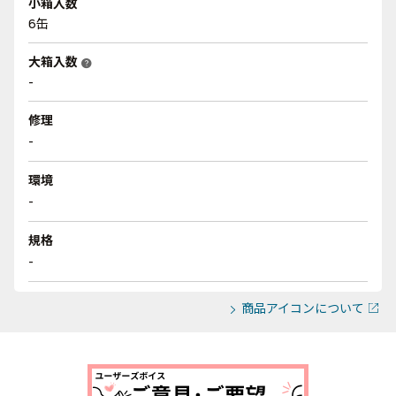
小箱入数
6缶
大箱入数
help
-
修理
-
環境
-
規格
-
商品アイコンについて