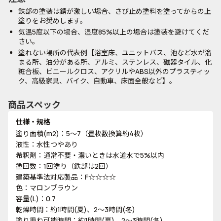
鉄部の塗装は錆が激しい場合、さび止め塗料を塗ってからの上
塗りをお奨めします。
気温5度以下の場合、湿度85%以上の場合は塗装を避けてくだ
さい。
塗れない場所の代表例【浴室床、ユニットバス、池など水が溜
まる所、油分がある所、アルミ、ステンレス、磁器タイル、化
粧合板、ビニールクロス、アクリルやABS以外のプラスティッ
ク、高級家具、バイク、自動車、床面全般など】。
商品スペック
仕様・規格
塗り面積(m2)：5～7（畳枚数換算約4枚）
液性：水性つやあり
希釈剤：通常不要・濃いときは水道水で5%以内
塗回数：1回塗り（鉄部は2回）
建築基準法対応製品：F☆☆☆☆
色：マロンブラウン
容量(L)：0.7
乾燥時間：約1時間(夏)、2～3時間(冬)
塗り重ね可能時間：約1時間(夏)、2～3時間(冬)