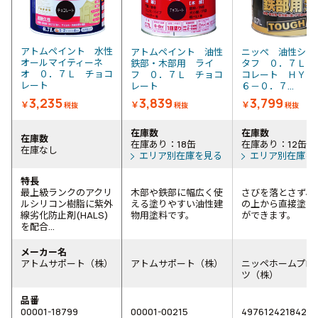
アトムペイント 水性
アトムペイント 油性
ニッぺ 油性シリ
オールマイティーネ
鉄部・木部用 ライ
タフ ０．７Ｌ 
オ ０．７Ｌ チョコ
フ ０．７Ｌ チョコ
コレート ＨＹＳ
レート
レート
６－０．７...
3,235
3,839
3,799
￥
￥
￥
税抜
税抜
税抜
在庫数
在庫数
在庫数
在庫あり：18缶
在庫あり：12缶
在庫なし
エリア別在庫を見る
エリア別在庫を
特長
最上級ランクのアクリ
木部や鉄部に幅広く使
さびを落とさず、
ルシリコン樹脂に紫外
える塗りやすい油性建
の上から直接塗る
線劣化防止剤(HALS)
物用塗料です。
ができます。
を配合...
メーカー名
アトムサポート（株）
アトムサポート（株）
ニッペホームプロ
ツ（株）
品番
00001-18799
00001-00215
4976124218422