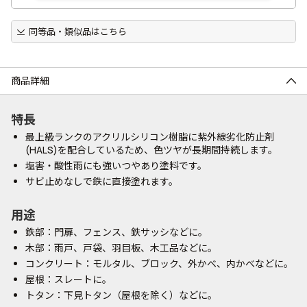
同等品・類似品はこちら
商品詳細
特長
最上級ランクのアクリルシリコン樹脂に紫外線劣化防止剤
(HALS)を配合しているため、色ツヤが長期間持続します。
塩害・酸性雨にも強いつやあり塗料です。
サビ止めなしで鉄に直接塗れます。
用途
鉄部：門扉、フェンス、鉄サッシなどに。
木部：雨戸、戸袋、羽目板、木工品などに。
コンクリート：モルタル、ブロック、外かべ、内かべなどに。
屋根：スレートに。
トタン：下見トタン（屋根を除く）などに。