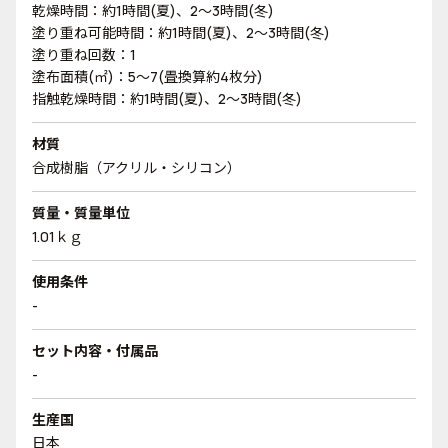
乾燥時間：約1時間(夏)、2～3時間(冬)
塗り重ね可能時間：約1時間(夏)、2～3時間(冬)
塗り重ね回数：1
塗布面積(㎡)：5～7(畳換算約4枚分)
指触乾燥時間：約1時間(夏)、2～3時間(冬)
材質
合成樹脂（アクリル・シリコン）
質量・質量単位
1.01ｋｇ
使用条件
-
セット内容・付属品
-
生産国
日本