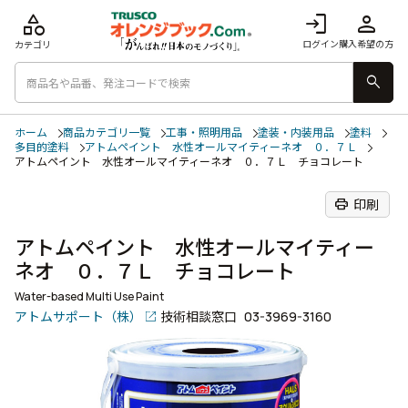
category
login
person
ログイン
購入希望の方
カテゴリ
search
ホーム
商品カテゴリ一覧
工事・照明用品
塗装・内装用品
塗料
多目的塗料
アトムペイント 水性オールマイティーネオ ０．７Ｌ
アトムペイント 水性オールマイティーネオ ０．７Ｌ チョコレート
print
印刷
アトムペイント 水性オールマイティー
ネオ ０．７Ｌ チョコレート
Water-based Multi Use Paint
アトムサポート（株）
技術相談窓口
03-3969-3160