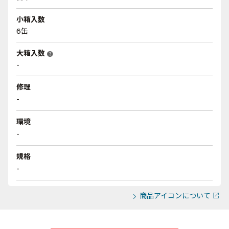
小箱入数
6缶
大箱入数
help
-
修理
-
環境
-
規格
-
商品アイコンについて