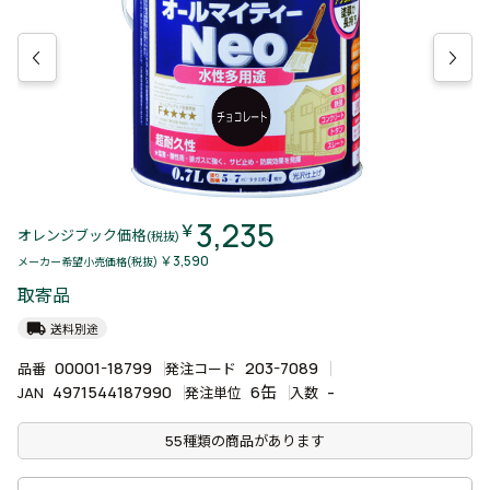
3,235
￥
オレンジブック価格
(税抜)
￥3,590
メーカー希望小売価格(税抜)
取寄品
local_shipping
送料別途
00001-18799
203-7089
品番
発注コード
4971544187990
6缶
-
JAN
発注単位
入数
55種類の商品があります