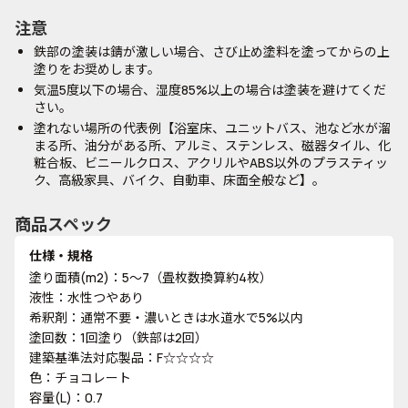
注意
鉄部の塗装は錆が激しい場合、さび止め塗料を塗ってからの上
塗りをお奨めします。
気温5度以下の場合、湿度85%以上の場合は塗装を避けてくだ
さい。
塗れない場所の代表例【浴室床、ユニットバス、池など水が溜
まる所、油分がある所、アルミ、ステンレス、磁器タイル、化
粧合板、ビニールクロス、アクリルやABS以外のプラスティッ
ク、高級家具、バイク、自動車、床面全般など】。
商品スペック
仕様・規格
塗り面積(m2)：5～7（畳枚数換算約4枚）
液性：水性つやあり
希釈剤：通常不要・濃いときは水道水で5%以内
塗回数：1回塗り（鉄部は2回）
建築基準法対応製品：F☆☆☆☆
色：チョコレート
容量(L)：0.7