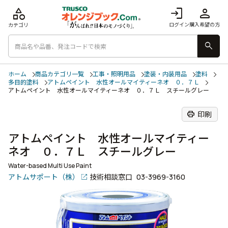
category
login
person
ログイン
購入希望の方
カテゴリ
search
ホーム
商品カテゴリ一覧
工事・照明用品
塗装・内装用品
塗料
多目的塗料
アトムペイント 水性オールマイティーネオ ０．７Ｌ
アトムペイント 水性オールマイティーネオ ０．７Ｌ スチールグレー
print
印刷
アトムペイント 水性オールマイティー
ネオ ０．７Ｌ スチールグレー
Water-based Multi Use Paint
アトムサポート（株）
技術相談窓口
03-3969-3160