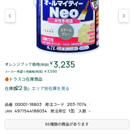
3,235
￥
オレンジブック価格
(税抜)
￥3,590
メーカー希望小売価格(税抜)
トラスコ在庫商品
22
缶
在庫数
エリア別在庫を見る
00001-18803
203-7074
品番
発注コード
4971544188034
1缶
-
JAN
発注単位
入数
55種類の商品があります