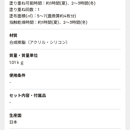
塗り重ね可能時間：約1時間(夏)、2～3時間(冬)
塗り重ね回数：1
塗布面積(㎡)：5～7(畳換算約4枚分)
指触乾燥時間：約1時間(夏)、2～3時間(冬)
材質
合成樹脂（アクリル・シリコン）
質量・質量単位
1.01ｋｇ
使用条件
-
セット内容・付属品
-
生産国
日本