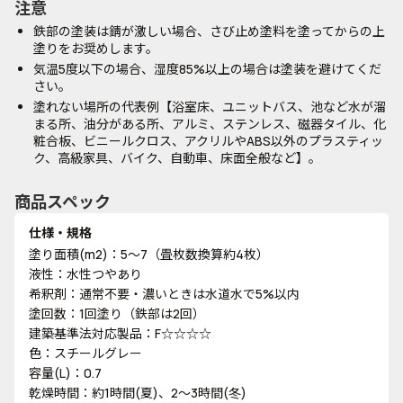
注意
鉄部の塗装は錆が激しい場合、さび止め塗料を塗ってからの上
塗りをお奨めします。
気温5度以下の場合、湿度85%以上の場合は塗装を避けてくだ
さい。
塗れない場所の代表例【浴室床、ユニットバス、池など水が溜
まる所、油分がある所、アルミ、ステンレス、磁器タイル、化
粧合板、ビニールクロス、アクリルやABS以外のプラスティッ
ク、高級家具、バイク、自動車、床面全般など】。
商品スペック
仕様・規格
塗り面積(m2)：5～7（畳枚数換算約4枚）
液性：水性つやあり
希釈剤：通常不要・濃いときは水道水で5%以内
塗回数：1回塗り（鉄部は2回）
建築基準法対応製品：F☆☆☆☆
色：スチールグレー
容量(L)：0.7
乾燥時間：約1時間(夏)、2～3時間(冬)