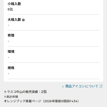
小箱入数
6缶
大箱入数
help
-
修理
-
環境
-
規格
-
商品アイコンについて
2缶
トラスコ中山の販売実績：
※直近1年間
オレンジブック掲載ページ（2026年度版9冊目P.434）