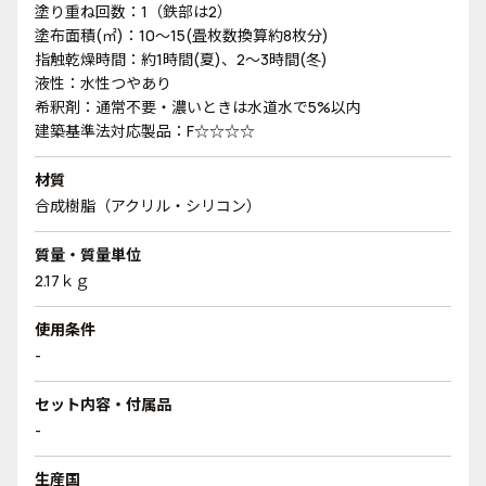
塗り重ね回数：1（鉄部は2）
塗布面積(㎡)：10～15(畳枚数換算約8枚分)
指触乾燥時間：約1時間(夏)、2～3時間(冬)
液性：水性つやあり
希釈剤：通常不要・濃いときは水道水で5%以内
建築基準法対応製品：F☆☆☆☆
材質
合成樹脂（アクリル・シリコン）
質量・質量単位
2.17ｋｇ
使用条件
-
セット内容・付属品
-
生産国