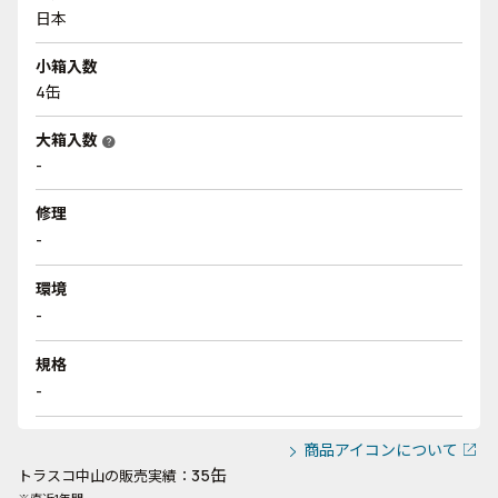
日本
小箱入数
4缶
大箱入数
help
-
修理
-
環境
-
規格
-
商品アイコンについて
35缶
トラスコ中山の販売実績：