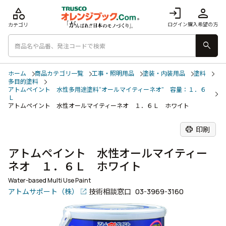
category
login
person
ログイン
購入希望の方
カテゴリ
search
ホーム
商品カテゴリ一覧
工事・照明用品
塗装・内装用品
塗料
多目的塗料
アトムペイント 水性多用途塗料“オールマイティーネオ” 容量：１．６
Ｌ
アトムペイント 水性オールマイティーネオ １．６Ｌ ホワイト
print
印刷
アトムペイント 水性オールマイティー
ネオ １．６Ｌ ホワイト
Water-based Multi Use Paint
アトムサポート（株）
技術相談窓口
03-3969-3160