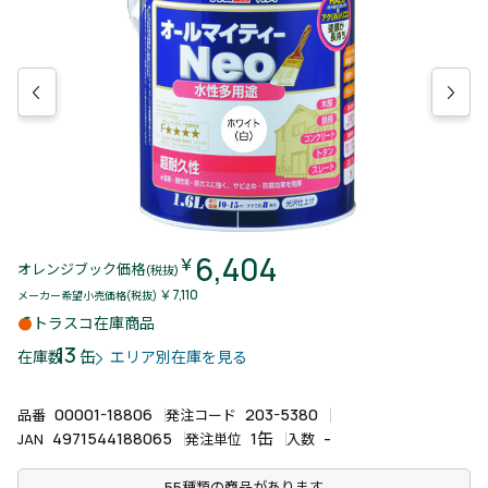
6,404
￥
オレンジブック価格
(税抜)
￥7,110
メーカー希望小売価格(税抜)
トラスコ在庫商品
13
缶
在庫数
エリア別在庫を見る
00001-18806
203-5380
品番
発注コード
4971544188065
1缶
-
JAN
発注単位
入数
55種類の商品があります