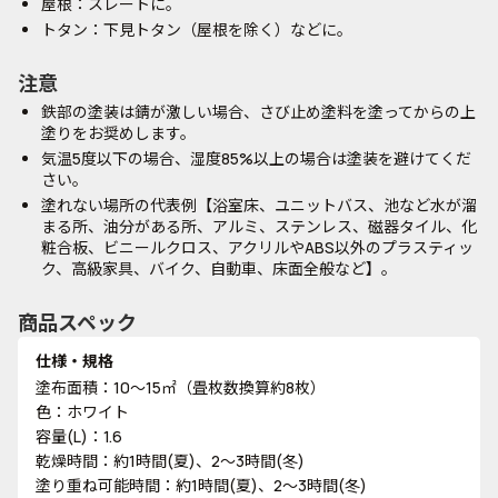
屋根：スレートに。
トタン：下見トタン（屋根を除く）などに。
注意
鉄部の塗装は錆が激しい場合、さび止め塗料を塗ってからの上
塗りをお奨めします。
気温5度以下の場合、湿度85%以上の場合は塗装を避けてくだ
さい。
塗れない場所の代表例【浴室床、ユニットバス、池など水が溜
まる所、油分がある所、アルミ、ステンレス、磁器タイル、化
粧合板、ビニールクロス、アクリルやABS以外のプラスティッ
ク、高級家具、バイク、自動車、床面全般など】。
商品スペック
仕様・規格
塗布面積：10～15㎡（畳枚数換算約8枚）
色：ホワイト
容量(L)：1.6
乾燥時間：約1時間(夏)、2～3時間(冬)
塗り重ね可能時間：約1時間(夏)、2～3時間(冬)