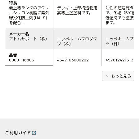
特長
最上級ランクのアクリ
デッキ・上部構造物用
油性の超速乾タイ
ルシリコン樹脂に紫外
高級上塗塗料です。
で、冬場（5℃位
線劣化防止剤(HALS)
低温時でも塗装が
を配合...
ます。
メーカー名
アトムサポート（株）
ニッペホームプロダク
ニッペホームプロ
ツ（株）
ツ（株）
品番
00001-18806
4547163000202
4976124215131
expand_more
もっと見る
ご利用ガイド