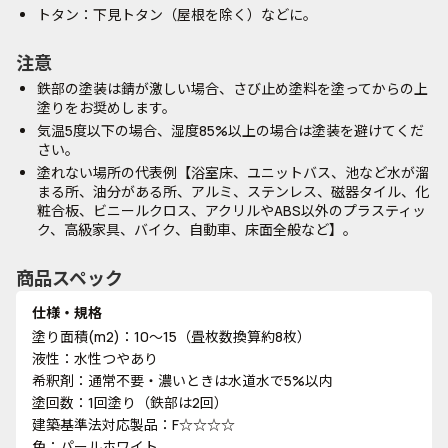
トタン：下見トタン（屋根を除く）などに。
注意
鉄部の塗装は錆が激しい場合、さび止め塗料を塗ってからの上
塗りをお奨めします。
気温5度以下の場合、湿度85%以上の場合は塗装を避けてくだ
さい。
塗れない場所の代表例【浴室床、ユニットバス、池など水が溜
まる所、油分がある所、アルミ、ステンレス、磁器タイル、化
粧合板、ビニールクロス、アクリルやABS以外のプラスティッ
ク、高級家具、バイク、自動車、床面全般など】。
商品スペック
仕様・規格
塗り面積(m2)：10～15（畳枚数換算約8枚）
液性：水性つやあり
希釈剤：通常不要・濃いときは水道水で5%以内
塗回数：1回塗り（鉄部は2回）
建築基準法対応製品：F☆☆☆☆
色：パールホワイト