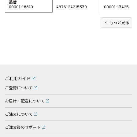
品番
00001-18810
4976124215339
00001-13425
expand_more
もっと見る
ご利用ガイド
ご登録について
お届け・配送について
ご注文について
ご注文後のサポート