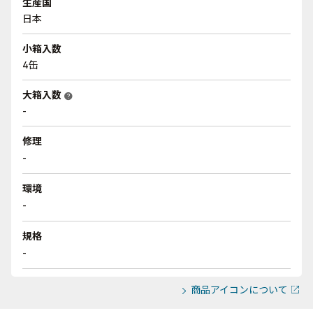
生産国
日本
小箱入数
4缶
大箱入数
help
-
修理
-
環境
-
規格
-
商品アイコンについて