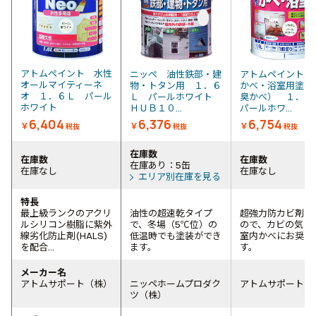
アトムペイント 水性
ニッぺ 油性鉄部・建
アトムペイント 
オールマイティーネ
物・トタン用 １．６
かべ・浴室用塗料
オ １．６Ｌ パール
Ｌ パールホワイト
臭かべ） １．
ホワイト
ＨＵＢ１０...
パールホワ...
6,404
6,376
6,754
￥
￥
￥
税抜
税抜
税抜
在庫数
在庫数
在庫数
在庫あり：5缶
在庫なし
在庫なし
エリア別在庫を見る
特長
最上級ランクのアクリ
油性の超速乾タイプ
超強力防カビ剤配
ルシリコン樹脂に紫外
で、冬場（5℃位）の
ので、カビの気に
線劣化防止剤(HALS)
低温時でも塗装ができ
室内かべにお奨め
を配合...
ます。
す。
メーカー名
アトムサポート（株）
ニッペホームプロダク
アトムサポート（
ツ（株）