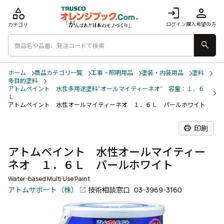
category
login
person
ログイン
購入希望の方
カテゴリ
search
ホーム
商品カテゴリ一覧
工事・照明用品
塗装・内装用品
塗料
多目的塗料
アトムペイント 水性多用途塗料“オールマイティーネオ” 容量：１．６
Ｌ
アトムペイント 水性オールマイティーネオ １．６Ｌ パールホワイト
print
印刷
アトムペイント 水性オールマイティー
ネオ １．６Ｌ パールホワイト
Water-based Multi Use Paint
アトムサポート（株）
技術相談窓口
03-3969-3160