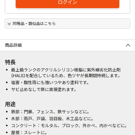
ログイン
同等品・類似品はこちら
商品詳細
特長
最上級ランクのアクリルシリコン樹脂に紫外線劣化防止剤
(HALS)を配合しているため、色ツヤが長期間持続します。
塩害・酸性雨にも強いつやあり塗料です。
サビ止めなしで鉄に直接塗れます。
用途
鉄部：門扉、フェンス、鉄サッシなどに。
木部：雨戸、戸袋、羽目板、木工品などに。
コンクリート：モルタル、ブロック、外かべ、内かべなどに。
屋根：スレートに。