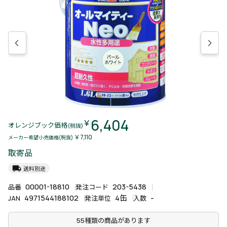
6,404
￥
オレンジブック価格
(税抜)
￥7,110
メーカー希望小売価格(税抜)
取寄品
local_shipping
送料別途
00001-18810
203-5438
品番
発注コード
4971544188102
4缶
-
JAN
発注単位
入数
55種類の商品があります