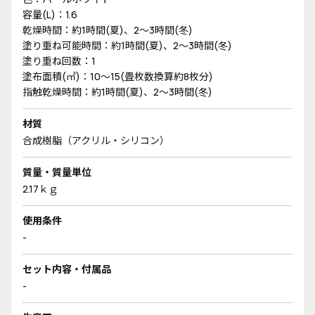
容量(L)：1.6
乾燥時間：約1時間(夏)、2～3時間(冬)
塗り重ね可能時間：約1時間(夏)、2～3時間(冬)
塗り重ね回数：1
塗布面積(㎡)：10～15(畳枚数換算約8枚分)
指触乾燥時間：約1時間(夏)、2～3時間(冬)
材質
合成樹脂（アクリル・シリコン）
質量・質量単位
2.17ｋｇ
使用条件
-
セット内容・付属品
-