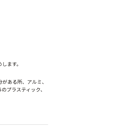
めします。
分がある所、アルミ、
外のプラスティック、