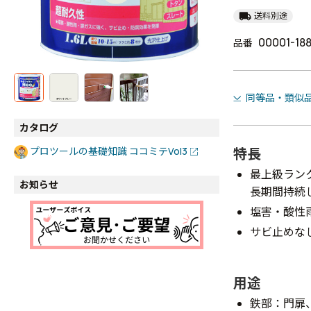
local_shipping
送料別途
00001-188
品番
同等品・類似
カタログ
特長
プロツールの基礎知識 ココミテVol3
最上級ラン
お知らせ
長期間持続
塩害・酸性
サビ止めな
用途
鉄部：門扉