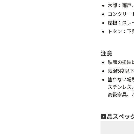
木部：雨戸
コンクリー
屋根：スレ
トタン：下
注意
鉄部の塗装
気温5度以
塗れない場
ステンレス
高級家具、
商品スペッ