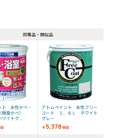
同等品・類似品
同等品・類似品
ント 水性かべ・
アトムペイント 水性フリー
（無臭かべ）
コート １．６Ｌ ホワイト
ワイトグ...
グレー
5,378
￥
税抜
税抜