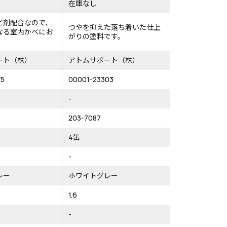
在庫なし
ビ剤配合なので、
つやを抑えた落ち着いた仕上
なる室内かべにお
がりの塗料です。
ート（株）
アトムサポート（株）
35
00001-23303
-
203-7087
4缶
-
レー
ホワイトグレー
1.6
-