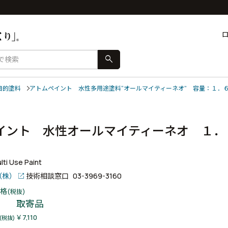
search
目的塗料
アトムペイント 水性多用途塗料“オールマイティーネオ” 容量：１．
イント 水性オールマイティーネオ １．
ー
ti Use Paint
（株）
技術相談窓口
03-3969-3160
格
(税抜)
取寄品
￥7,110
(税抜)