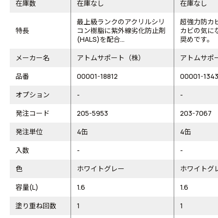
在庫数
在庫なし
在庫なし
最上級ランクのアクリルシリ
超強力防カ
特長
コン樹脂に紫外線劣化防止剤
カビの気に
(HALS)を配合...
奨めです。
メーカー名
アトムサポート（株）
アトムサポ
品番
00001-18812
00001-134
オプション
-
-
発注コード
205-5953
203-7067
発注単位
4缶
4缶
入数
-
-
色
ホワイトグレー
ホワイトグ
容量(L)
1.6
1.6
塗り重ね回数
1
1