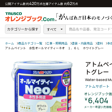
420
62
公開アイテム数 約
万点
在庫アイテム数 約
万点
カテゴリーから探す
すべて
ホーム
商品カテゴリ一覧
工事・照明用品
塗装・内装用品
塗料
多
アトムペイント 水性オールマイティーネオ １．６Ｌ ホワイトグレー
アトムペ
トグレ
Water-based Mul
アトムサポート
オレンジブック価
6,404
￥
メーカー希望小売価格