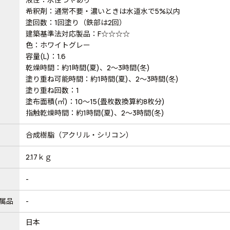
希釈剤：通常不要・濃いときは水道水で5%以内
塗回数：1回塗り（鉄部は2回）
建築基準法対応製品：F☆☆☆☆
色：ホワイトグレー
容量(L)：1.6
乾燥時間：約1時間(夏)、2～3時間(冬)
塗り重ね可能時間：約1時間(夏)、2～3時間(冬)
塗り重ね回数：1
塗布面積(㎡)：10～15(畳枚数換算約8枚分)
指触乾燥時間：約1時間(夏)、2～3時間(冬)
合成樹脂（アクリル・シリコン）
2.17ｋｇ
-
属品
-
日本