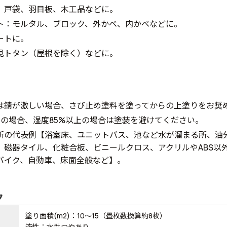
、戸袋、羽目板、木工品などに。
ト：モルタル、ブロック、外かべ、内かべなどに。
ートに。
見トタン（屋根を除く）などに。
は錆が激しい場合、さび止め塗料を塗ってからの上塗りをお奨
下の場合、湿度85%以上の場合は塗装を避けてください。
所の代表例【浴室床、ユニットバス、池など水が溜まる所、油
、磁器タイル、化粧合板、ビニールクロス、アクリルやABS以
バイク、自動車、床面全般など】。
ク
塗り面積(m2)：10～15（畳枚数換算約8枚）
液性：水性つやあり