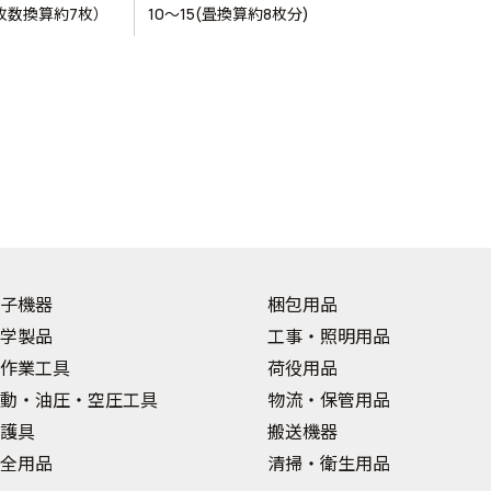
畳枚数換算約7枚）
10～15(畳換算約8枚分)
子機器
梱包用品
学製品
工事・照明用品
作業工具
荷役用品
動・油圧・空圧工具
物流・保管用品
護具
搬送機器
全用品
清掃・衛生用品