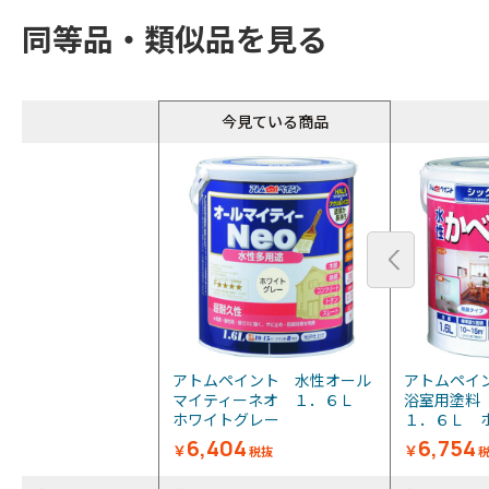
同等品・類似品を見る
今見ている商品
アトムペイント 水性オール
アトムペイ
マイティーネオ １．６Ｌ
浴室用塗料
ホワイトグレー
１．６Ｌ ホ
6,404
6,754
￥
￥
税抜