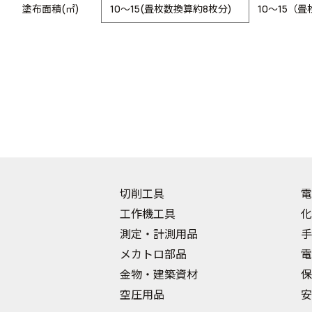
塗布面積(㎡)
10～15(畳枚数換算約8枚分)
10～15（
切削工具
電
工作機工具
化
測定・計測用品
手
メカトロ部品
電
金物・建築資材
保
空圧用品
安