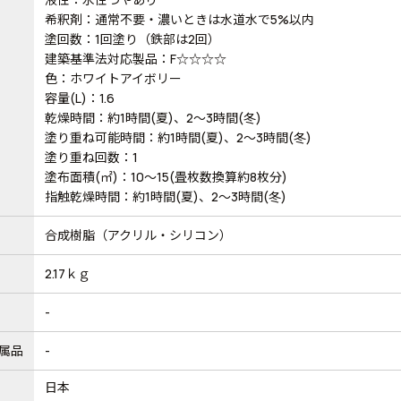
希釈剤：通常不要・濃いときは水道水で5%以内
塗回数：1回塗り（鉄部は2回）
建築基準法対応製品：F☆☆☆☆
色：ホワイトアイボリー
容量(L)：1.6
乾燥時間：約1時間(夏)、2～3時間(冬)
塗り重ね可能時間：約1時間(夏)、2～3時間(冬)
塗り重ね回数：1
塗布面積(㎡)：10～15(畳枚数換算約8枚分)
指触乾燥時間：約1時間(夏)、2～3時間(冬)
合成樹脂（アクリル・シリコン）
2.17ｋｇ
-
属品
-
日本