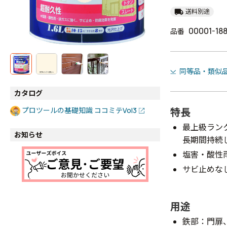
local_shipping
送料別途
00001-188
品番
同等品・類似
カタログ
特長
プロツールの基礎知識 ココミテVol3
最上級ラン
お知らせ
長期間持続
塩害・酸性
サビ止めな
用途
鉄部：門扉