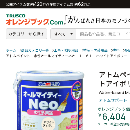
420
62
公開アイテム数 約
万点
在庫アイテム数 約
万点
カテゴリーから探す
すべて
ホーム
商品カテゴリ一覧
工事・照明用品
塗装・内装用品
塗料
多
アトムペイント 水性オールマイティーネオ １．６Ｌ ホワイトアイボリ
アトムペ
トアイ
Water-based Mul
アトムサポート
オレンジブック価
6,404
￥
メーカー希望小売価格