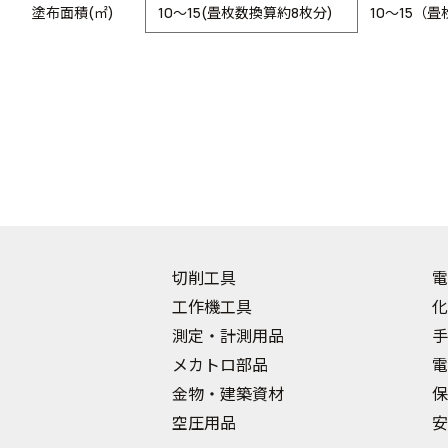
塗布面積(㎡)
10～15(畳枚数換算約8枚分)
10～15（
切削工具
電
工作機工具
化
測定・計測用品
手
メカトロ部品
電
金物・建築資材
保
空圧用品
安