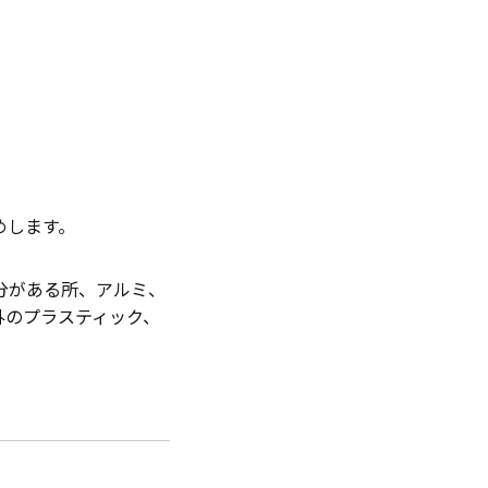
めします。
分がある所、アルミ、
外のプラスティック、