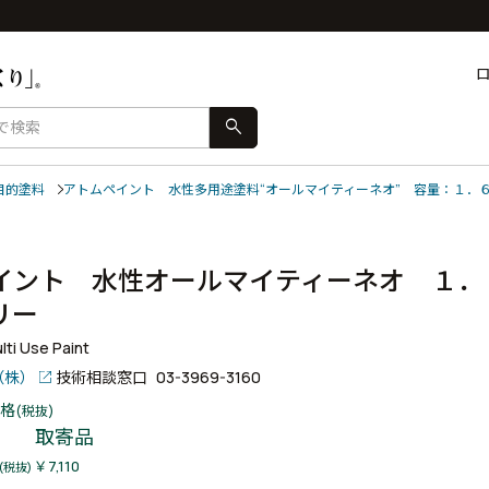
search
目的塗料
アトムペイント 水性多用途塗料“オールマイティーネオ” 容量：１．
ー
イント 水性オールマイティーネオ １．
ボリー
ti Use Paint
（株）
技術相談窓口
03-3969-3160
格
(税抜)
取寄品
￥7,110
(税抜)