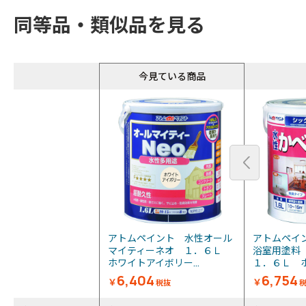
同等品・類似品を見る
今見ている商品
アトムペイント 水性オール
アトムペイ
マイティーネオ １．６Ｌ
浴室用塗料
ホワイトアイボリー...
１．６Ｌ ホ
6,404
6,754
￥
￥
税抜