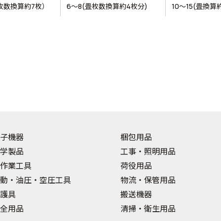
畳枚数換算約7枚）
6～8(畳枚数換算約4枚分)
10～15(畳換算
子機器
梱包用品
学製品
工事・照明用品
作業工具
荷役用品
動・油圧・空圧工具
物流・保管用品
護具
搬送機器
全用品
清掃・衛生用品