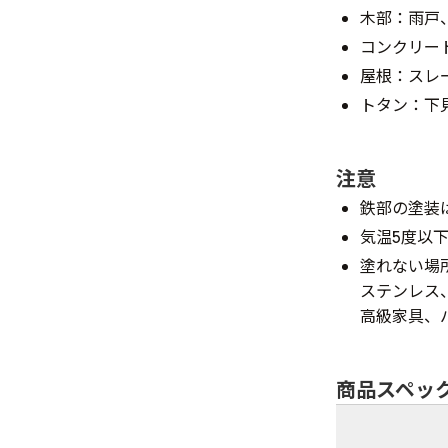
木部：雨戸
コンクリー
屋根：スレ
トタン：下
注意
鉄部の塗装
気温5度以
塗れない場
ステンレス
高級家具、
商品スペッ