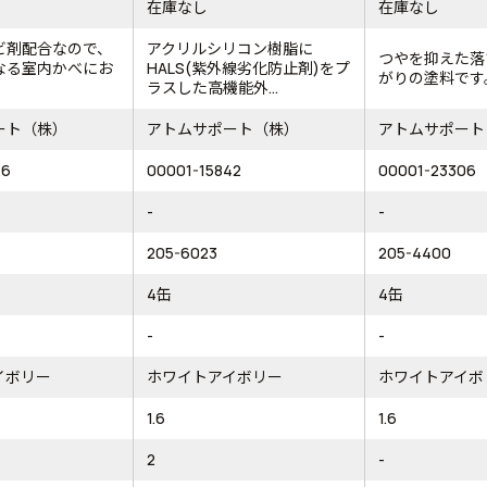
在庫なし
在庫なし
ビ剤配合なので、
アクリルシリコン樹脂に
つやを抑えた落
なる室内かべにお
HALS(紫外線劣化防止剤)をプ
がりの塗料です
ラスした高機能外...
ート（株）
アトムサポート（株）
アトムサポート
26
00001-15842
00001-23306
-
-
205-6023
205-4400
4缶
4缶
-
-
イボリー
ホワイトアイボリー
ホワイトアイボ
1.6
1.6
2
-