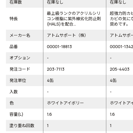
在庫数
在庫なし
在庫なし
最上級ランクのアクリルシリ
超強力防カ
特長
コン樹脂に紫外線劣化防止剤
カビの気に
(HALS)を配合...
奨めです。
メーカー名
アトムサポート（株）
アトムサポ
品番
00001-18813
00001-134
オプション
-
-
発注コード
203-7113
205-4403
発注単位
4缶
4缶
入数
-
-
色
ホワイトアイボリー
ホワイトア
容量(L)
1.6
1.6
塗り重ね回数
1
1