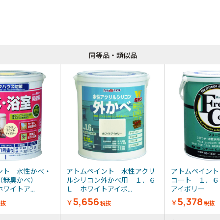
同等品・類似品
同等品・類似品
ント 水性かべ・
アトムペイント 水性アクリ
アトムペイント
（無臭かべ）
ルシリコン外かべ用 １．６
コート １．６
ワイトア...
Ｌ ホワイトアイボ...
アイボリー
5,656
5,378
￥
￥
税抜
税抜
税抜