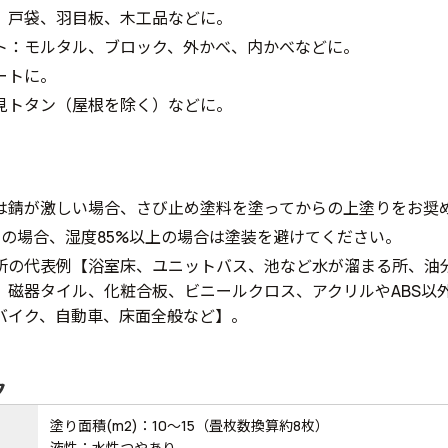
、戸袋、羽目板、木工品などに。
ト：モルタル、ブロック、外かべ、内かべなどに。
ートに。
見トタン（屋根を除く）などに。
は錆が激しい場合、さび止め塗料を塗ってからの上塗りをお奨
下の場合、湿度85%以上の場合は塗装を避けてください。
所の代表例【浴室床、ユニットバス、池など水が溜まる所、油
、磁器タイル、化粧合板、ビニールクロス、アクリルやABS以
バイク、自動車、床面全般など】。
ク
塗り面積(m2)：10～15（畳枚数換算約8枚）
液性：水性つやあり