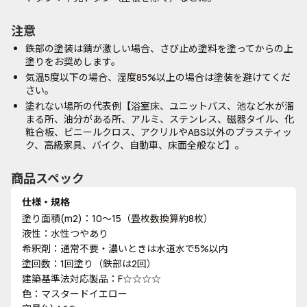
注意
鉄部の塗装は錆が激しい場合、さび止め塗料を塗ってからの上
塗りをお奨めします。
気温5度以下の場合、湿度85%以上の場合は塗装を避けてくだ
さい。
塗れない場所の代表例【浴室床、ユニットバス、池など水が溜
まる所、油分がある所、アルミ、ステンレス、磁器タイル、化
粧合板、ビニールクロス、アクリルやABS以外のプラスティッ
ク、高級家具、バイク、自動車、床面全般など】。
商品スペック
仕様・規格
塗り面積(m2)：10～15（畳枚数換算約8枚）
液性：水性つやあり
希釈剤：通常不要・濃いときは水道水で5%以内
塗回数：1回塗り（鉄部は2回）
建築基準法対応製品：F☆☆☆☆
色：マスタードイエロー