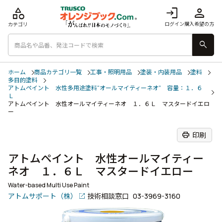
category
login
person
ログイン
購入希望の方
カテゴリ
search
ホーム
商品カテゴリ一覧
工事・照明用品
塗装・内装用品
塗料
多目的塗料
アトムペイント 水性多用途塗料“オールマイティーネオ” 容量：１．６
Ｌ
アトムペイント 水性オールマイティーネオ １．６Ｌ マスタードイエロ
ー
print
印刷
アトムペイント 水性オールマイティー
ネオ １．６Ｌ マスタードイエロー
Water-based Multi Use Paint
アトムサポート（株）
技術相談窓口
03-3969-3160