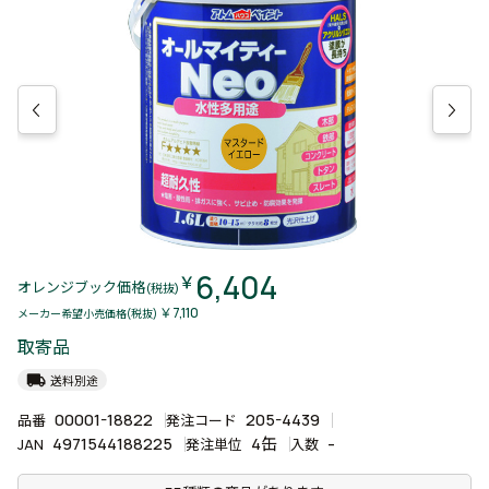
6,404
￥
オレンジブック価格
(税抜)
￥7,110
メーカー希望小売価格(税抜)
取寄品
local_shipping
送料別途
00001-18822
205-4439
品番
発注コード
4971544188225
4缶
-
JAN
発注単位
入数