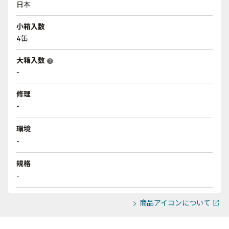
日本
小箱入数
4缶
大箱入数
help
-
修理
-
環境
-
規格
-
商品アイコンについて