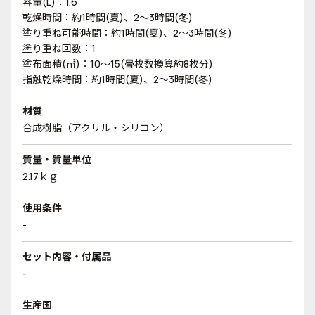
容量(L)：1.6
乾燥時間：約1時間(夏)、2～3時間(冬)
塗り重ね可能時間：約1時間(夏)、2～3時間(冬)
塗り重ね回数：1
塗布面積(㎡)：10～15(畳枚数換算約8枚分)
指触乾燥時間：約1時間(夏)、2～3時間(冬)
材質
合成樹脂（アクリル・シリコン）
質量・質量単位
2.17ｋｇ
使用条件
-
セット内容・付属品
-
生産国