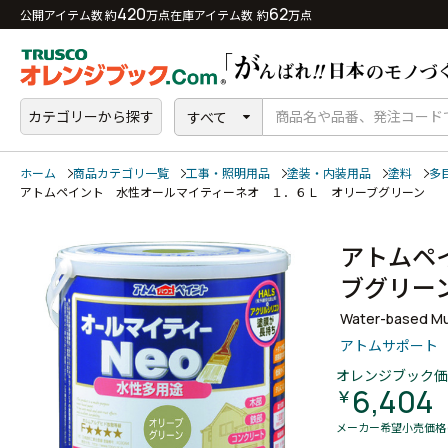
420
62
公開アイテム数 約
万点
在庫アイテム数 約
万点
カテゴリーから探す
すべて
ホーム
商品カテゴリ一覧
工事・照明用品
塗装・内装用品
塗料
多
アトムペイント 水性オールマイティーネオ １．６Ｌ オリーブグリーン
アトムペ
ブグリ
Water-based Mul
アトムサポート
オレンジブック価
6,404
￥
メーカー希望小売価格