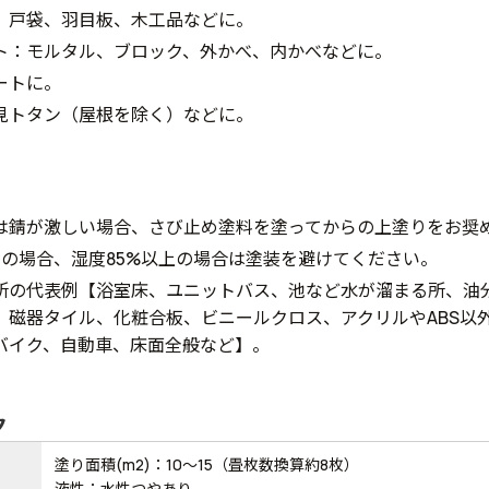
、戸袋、羽目板、木工品などに。
ト：モルタル、ブロック、外かべ、内かべなどに。
ートに。
見トタン（屋根を除く）などに。
は錆が激しい場合、さび止め塗料を塗ってからの上塗りをお奨
下の場合、湿度85%以上の場合は塗装を避けてください。
所の代表例【浴室床、ユニットバス、池など水が溜まる所、油
、磁器タイル、化粧合板、ビニールクロス、アクリルやABS以
バイク、自動車、床面全般など】。
ク
塗り面積(m2)：10～15（畳枚数換算約8枚）
液性：水性つやあり