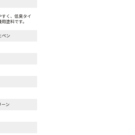
やすく、低臭タイ
兼用塗料です。
ヒペン
リーン