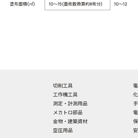
塗布面積(㎡)
10～15(畳枚数換算約8枚分)
10～12
切削工具
電
工作機工具
化
測定・計測用品
手
メカトロ部品
電
金物・建築資材
保
空圧用品
安