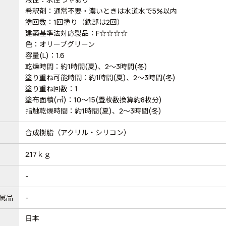
希釈剤：通常不要・濃いときは水道水で5%以内
塗回数：1回塗り（鉄部は2回）
建築基準法対応製品：F☆☆☆☆
色：オリーブグリーン
容量(L)：1.6
乾燥時間：約1時間(夏)、2～3時間(冬)
塗り重ね可能時間：約1時間(夏)、2～3時間(冬)
塗り重ね回数：1
塗布面積(㎡)：10～15(畳枚数換算約8枚分)
指触乾燥時間：約1時間(夏)、2～3時間(冬)
合成樹脂（アクリル・シリコン）
2.17ｋｇ
-
属品
-
日本