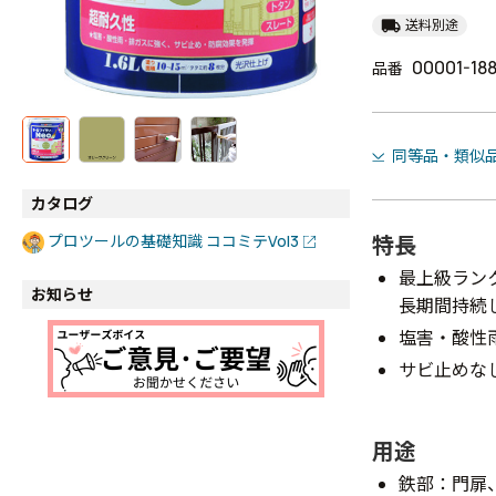
local_shipping
送料別途
00001-18
品番
同等品・類似
カタログ
特長
プロツールの基礎知識 ココミテVol3
最上級ラン
お知らせ
長期間持続
塩害・酸性
サビ止めな
用途
鉄部：門扉