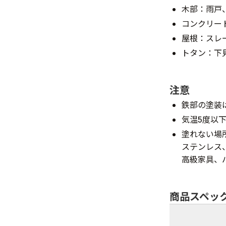
木部：雨戸
コンクリー
屋根：スレ
トタン：下
注意
鉄部の塗装
気温5度以
塗れない場
ステンレス
高級家具、
商品スペッ