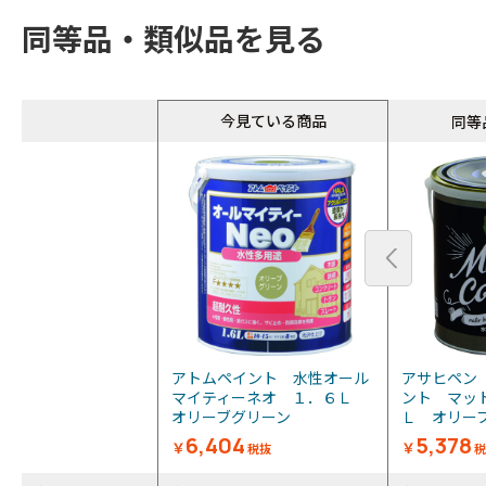
同等品・類似品を見る
同等
今見ている商品
同等
アトムペイント 水性オール
アサヒペン
マイティーネオ １．６Ｌ
ント マッ
オリーブグリーン
Ｌ オリーブ
6,404
5,378
￥
￥
税抜
税