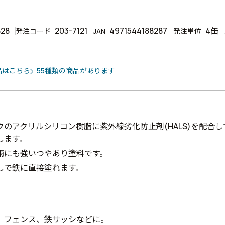
828
203-7121
4971544188287
4缶
発注コード
JAN
発注単位
品はこちら
55種類の商品があります
クのアクリルシリコン樹脂に紫外線劣化防止剤(HALS)を配合
します。
雨にも強いつやあり塗料です。
しで鉄に直接塗れます。
、フェンス、鉄サッシなどに。