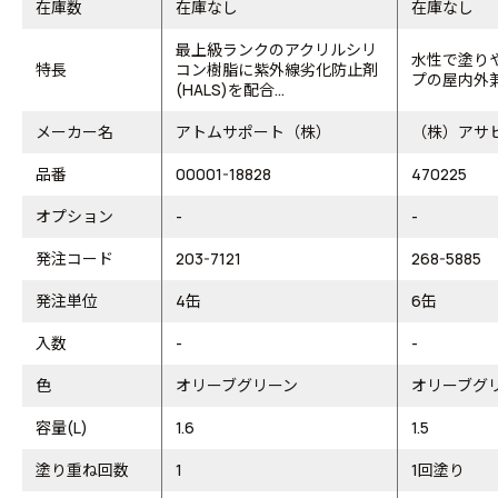
在庫数
在庫なし
在庫なし
最上級ランクのアクリルシリ
水性で塗り
特長
コン樹脂に紫外線劣化防止剤
プの屋内外
(HALS)を配合...
メーカー名
アトムサポート（株）
（株）アサ
品番
00001-18828
470225
オプション
-
-
発注コード
203-7121
268-5885
発注単位
4缶
6缶
入数
-
-
色
オリーブグリーン
オリーブグ
容量(L)
1.6
1.5
塗り重ね回数
1
1回塗り