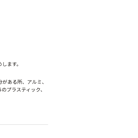
めします。
分がある所、アルミ、
外のプラスティック、