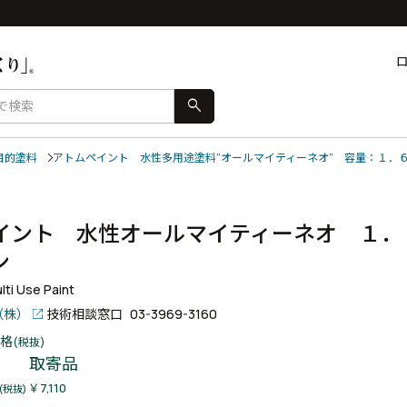
search
目的塗料
アトムペイント 水性多用途塗料“オールマイティーネオ” 容量：１．
イント 水性オールマイティーネオ １．
ーン
ti Use Paint
（株）
技術相談窓口
03-3969-3160
格
(税抜)
取寄品
￥7,110
(税抜)