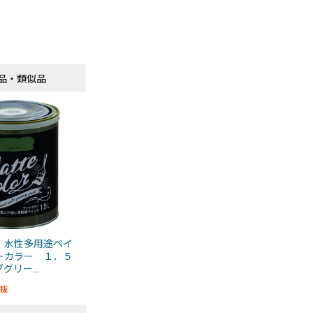
品・類似品
品・類似品
 水性多用途ペイ
トカラー １．５
グリー...
抜