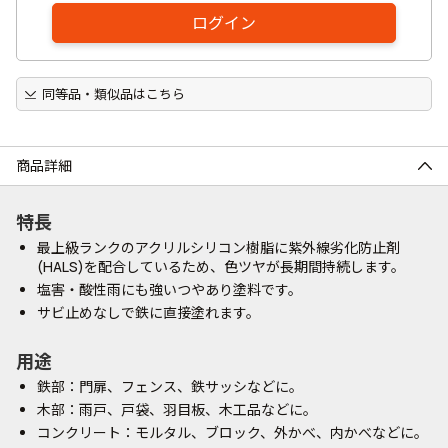
ログイン
同等品・類似品はこちら
商品詳細
特長
最上級ランクのアクリルシリコン樹脂に紫外線劣化防止剤
(HALS)を配合しているため、色ツヤが長期間持続します。
塩害・酸性雨にも強いつやあり塗料です。
サビ止めなしで鉄に直接塗れます。
用途
鉄部：門扉、フェンス、鉄サッシなどに。
木部：雨戸、戸袋、羽目板、木工品などに。
コンクリート：モルタル、ブロック、外かべ、内かべなどに。