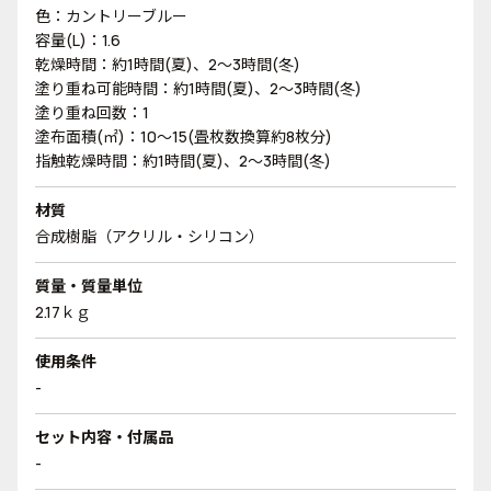
色：カントリーブルー
容量(L)：1.6
乾燥時間：約1時間(夏)、2～3時間(冬)
塗り重ね可能時間：約1時間(夏)、2～3時間(冬)
塗り重ね回数：1
塗布面積(㎡)：10～15(畳枚数換算約8枚分)
指触乾燥時間：約1時間(夏)、2～3時間(冬)
材質
合成樹脂（アクリル・シリコン）
質量・質量単位
2.17ｋｇ
使用条件
-
セット内容・付属品
-