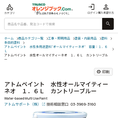
category
login
person
ログイン
購入希望の方
カテゴリ
search
ホーム
商品カテゴリ一覧
工事・照明用品
塗装・内装用品
塗料
多目的塗料
アトムペイント 水性多用途塗料“オールマイティーネオ” 容量：１．６
Ｌ
アトムペイント 水性オールマイティーネオ １．６Ｌ カントリーブル
ー
print
印刷
アトムペイント 水性オールマイティー
ネオ １．６Ｌ カントリーブルー
Water-based Multi Use Paint
アトムサポート（株）
技術相談窓口
03-3969-3160