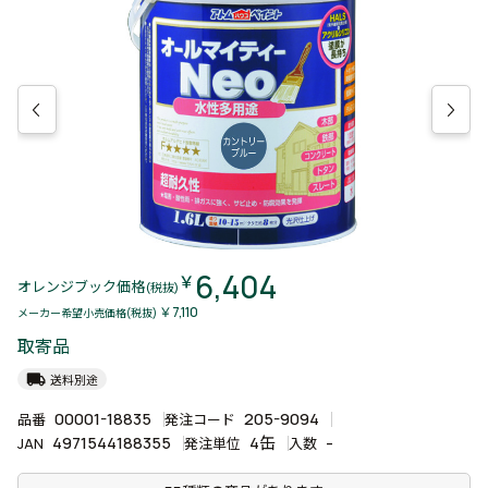
6,404
￥
オレンジブック価格
(税抜)
￥7,110
メーカー希望小売価格(税抜)
取寄品
local_shipping
送料別途
00001-18835
205-9094
品番
発注コード
4971544188355
4缶
-
JAN
発注単位
入数