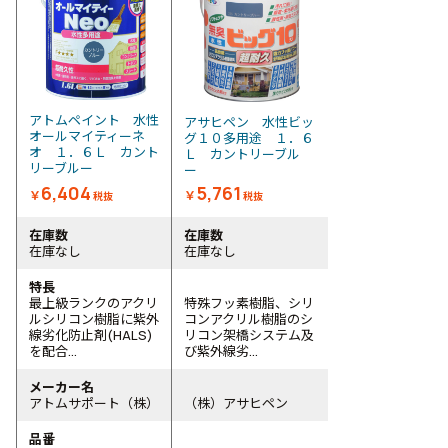
アトムペイント 水性
アサヒペン 水性ビッ
オールマイティーネ
グ１０多用途 １．６
オ １．６Ｌ カント
Ｌ カントリーブル
リーブルー
ー
6,404
5,761
￥
￥
税抜
税抜
在庫数
在庫数
在庫なし
在庫なし
特長
最上級ランクのアクリ
特殊フッ素樹脂、シリ
ルシリコン樹脂に紫外
コンアクリル樹脂のシ
線劣化防止剤(HALS)
リコン架橋システム及
を配合...
び紫外線劣...
メーカー名
アトムサポート（株）
（株）アサヒペン
品番