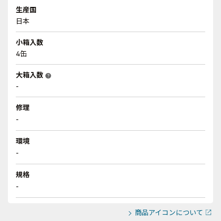
生産国
日本
小箱入数
4缶
大箱入数
help
-
修理
-
環境
-
規格
-
商品アイコンについて