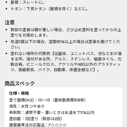
屋根：スレートに。
トタン：下見トタン（屋根を除く）などに。
注意
鉄部の塗装は錆が激しい場合、さび止め塗料を塗ってからの上
塗りをお奨めします。
気温5度以下の場合、湿度85%以上の場合は塗装を避けてくだ
さい。
塗れない場所の代表例【浴室床、ユニットバス、池など水が溜
まる所、油分がある所、アルミ、ステンレス、磁器タイル、化
粧合板、ビニールクロス、アクリルやABS以外のプラスティッ
ク、高級家具、バイク、自動車、床面全般など】。
商品スペック
仕様・規格
塗り面積(m2)：10～15（畳枚数換算約8枚）
液性：水性つやあり
希釈剤：通常不要・濃いときは水道水で5%以内
塗回数：1回塗り（鉄部は2回）
建築基準法対応製品：F☆☆☆☆