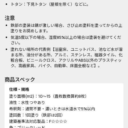
トタン：下見トタン（屋根を除く）などに。
注意
鉄部の塗装は錆が激しい場合、さび止め塗料を塗ってからの上
塗りをお奨めします。
気温5度以下の場合、湿度85%以上の場合は塗装を避けてくだ
さい。
塗れない場所の代表例【浴室床、ユニットバス、池など水が溜
まる所、油分がある所、アルミ、ステンレス、磁器タイル、化
粧合板、ビニールクロス、アクリルやABS以外のプラスティッ
ク、高級家具、バイク、自動車、床面全般など】。
商品スペック
仕様・規格
塗り面積(m2)：10～15（畳枚数換算約8枚）
液性：水性つやあり
希釈剤：通常不要・濃いときは水道水で5%以内
塗回数：1回塗り（鉄部は2回）
建築基準法対応製品：F☆☆☆☆
色：ブリックレッド