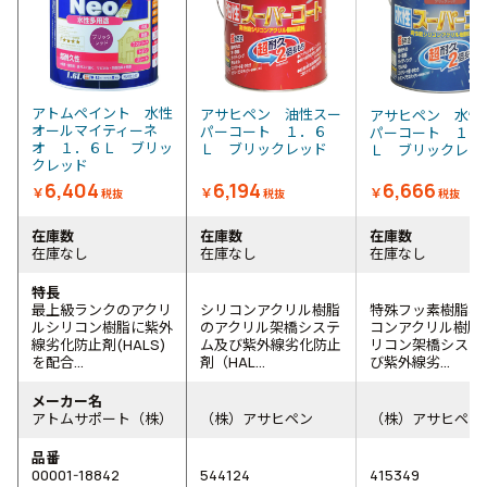
アトムペイント 水性
アサヒペン 油性スー
アサヒペン 水性
オールマイティーネ
パーコート １．６
パーコート １．
オ １．６Ｌ ブリッ
Ｌ ブリックレッド
Ｌ ブリックレ
クレッド
6,404
6,194
6,666
￥
￥
￥
税抜
税抜
税抜
在庫数
在庫数
在庫数
在庫なし
在庫なし
在庫なし
特長
最上級ランクのアクリ
シリコンアクリル樹脂
特殊フッ素樹脂、
ルシリコン樹脂に紫外
のアクリル架橋システ
コンアクリル樹脂
線劣化防止剤(HALS)
ム及び紫外線劣化防止
リコン架橋システ
を配合...
剤（HAL...
び紫外線劣...
メーカー名
アトムサポート（株）
（株）アサヒペン
（株）アサヒペン
品番
00001-18842
544124
415349