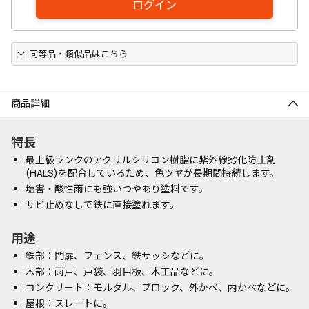
ログイン
同等品・類似品はこちら
商品詳細
特長
最上級ランクのアクリルシリコン樹脂に紫外線劣化防止剤
(HALS)を配合しているため、色ツヤが長期間持続します。
塩害・酸性雨にも強いつやあり塗料です。
サビ止めなしで鉄に直接塗れます。
用途
鉄部：門扉、フェンス、鉄サッシなどに。
木部：雨戸、戸袋、羽目板、木工品などに。
コンクリート：モルタル、ブロック、外かべ、内かべなどに。
屋根：スレートに。