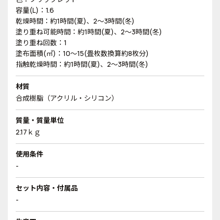
容量(L)：1.6
乾燥時間：約1時間(夏)、2～3時間(冬)
塗り重ね可能時間：約1時間(夏)、2～3時間(冬)
塗り重ね回数：1
塗布面積(㎡)：10～15(畳枚数換算約8枚分)
指触乾燥時間：約1時間(夏)、2～3時間(冬)
材質
合成樹脂（アクリル・シリコン）
質量・質量単位
2.17ｋｇ
使用条件
-
セット内容・付属品
-