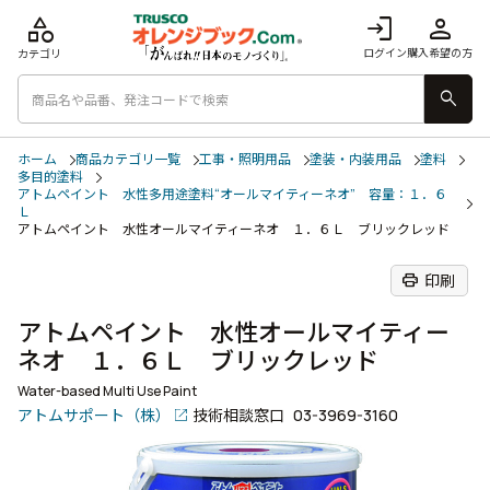
category
login
person
ログイン
購入希望の方
カテゴリ
search
ホーム
商品カテゴリ一覧
工事・照明用品
塗装・内装用品
塗料
多目的塗料
アトムペイント 水性多用途塗料“オールマイティーネオ” 容量：１．６
Ｌ
アトムペイント 水性オールマイティーネオ １．６Ｌ ブリックレッド
print
印刷
アトムペイント 水性オールマイティー
ネオ １．６Ｌ ブリックレッド
Water-based Multi Use Paint
アトムサポート（株）
技術相談窓口
03-3969-3160