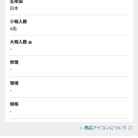
生産国
日本
小箱入数
4缶
大箱入数
help
-
修理
-
環境
-
規格
-
商品アイコンについて