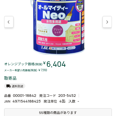
6,404
￥
オレンジブック価格
(税抜)
￥7,110
メーカー希望小売価格(税抜)
取寄品
local_shipping
送料別途
00001-18842
203-5452
品番
発注コード
4971544188423
4缶
-
JAN
発注単位
入数
55種類の商品があります