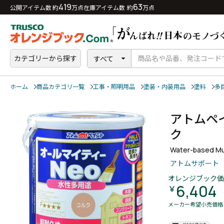
419
63
公開アイテム数 約
万点
在庫アイテム数 約
万点
カテゴリーから探す
すべて
ホーム
商品カテゴリ一覧
工事・照明用品
塗装・内装用品
塗料
多
アトムペ
ク
Water-based Mul
アトムサポート
オレンジブック価
6,404
￥
メーカー希望小売価格