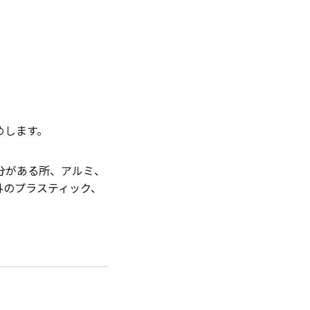
めします。
分がある所、アルミ、
外のプラスティック、