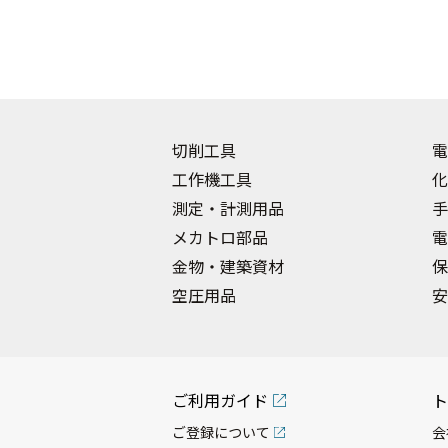
切削工具
電
工作機工具
化
測定・計測用品
手
メカトロ部品
電
金物・建築資材
保
空圧用品
安
ご利用ガイド
ト
ご登録について
会