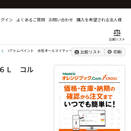
ログイン
よくあるご質問
お問い合わせ
購入を希望される法人様
balance
比較リスト
６Ｌ
アトムペイント 水性オールマイティーネオ １．６Ｌ コルク
balance
print
比較リスト
印刷
６Ｌ コル