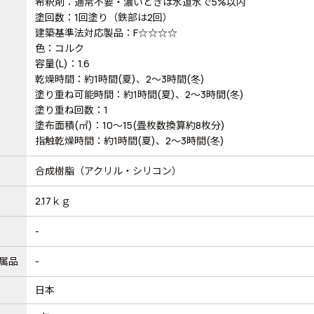
希釈剤：通常不要・濃いときは水道水で5%以内
塗回数：1回塗り（鉄部は2回）
建築基準法対応製品：F☆☆☆☆
色：コルク
容量(L)：1.6
乾燥時間：約1時間(夏)、2～3時間(冬)
塗り重ね可能時間：約1時間(夏)、2～3時間(冬)
塗り重ね回数：1
塗布面積(㎡)：10～15(畳枚数換算約8枚分)
指触乾燥時間：約1時間(夏)、2～3時間(冬)
合成樹脂（アクリル・シリコン）
2.17ｋｇ
-
属品
-
日本