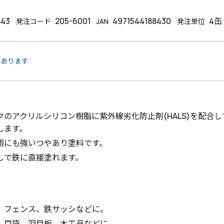
843
205-6001
4971544188430
4缶
発注コード
JAN
発注単位
があります
クのアクリルシリコン樹脂に紫外線劣化防止剤(HALS)を配合
します。
雨にも強いつやあり塗料です。
しで鉄に直接塗れます。
、フェンス、鉄サッシなどに。
、戸袋、羽目板、木工品などに。