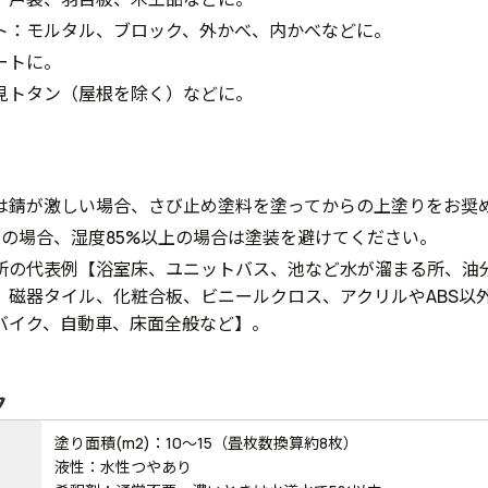
ト：モルタル、ブロック、外かべ、内かべなどに。
ートに。
見トタン（屋根を除く）などに。
は錆が激しい場合、さび止め塗料を塗ってからの上塗りをお奨
下の場合、湿度85%以上の場合は塗装を避けてください。
所の代表例【浴室床、ユニットバス、池など水が溜まる所、油
、磁器タイル、化粧合板、ビニールクロス、アクリルやABS以
バイク、自動車、床面全般など】。
ク
塗り面積(m2)：10～15（畳枚数換算約8枚）
液性：水性つやあり