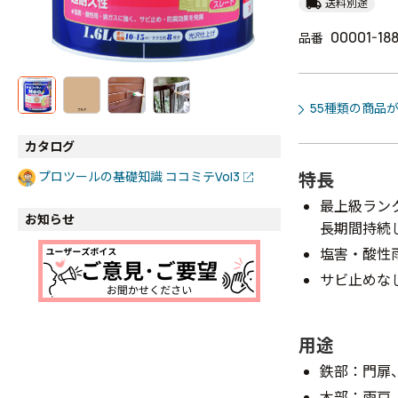
local_shipping
送料別途
00001-18
品番
55種類の商品
カタログ
特長
プロツールの基礎知識 ココミテVol3
最上級ラン
お知らせ
長期間持続
塩害・酸性
サビ止めな
用途
鉄部：門扉
木部：雨戸