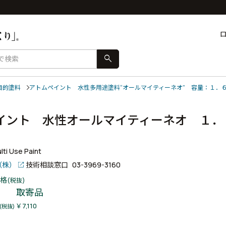
search
目的塗料
アトムペイント 水性多用途塗料“オールマイティーネオ” 容量：１．
イント 水性オールマイティーネオ １．
ti Use Paint
（株）
技術相談窓口
03-3969-3160
格
(税抜)
取寄品
￥7,110
(税抜)