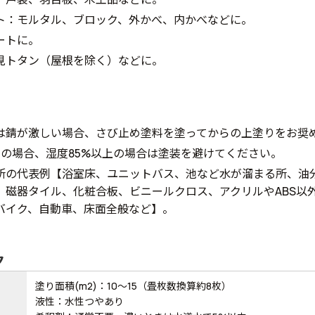
ト：モルタル、ブロック、外かべ、内かべなどに。
ートに。
見トタン（屋根を除く）などに。
は錆が激しい場合、さび止め塗料を塗ってからの上塗りをお奨
下の場合、湿度85%以上の場合は塗装を避けてください。
所の代表例【浴室床、ユニットバス、池など水が溜まる所、油
、磁器タイル、化粧合板、ビニールクロス、アクリルやABS以
バイク、自動車、床面全般など】。
ク
塗り面積(m2)：10～15（畳枚数換算約8枚）
液性：水性つやあり