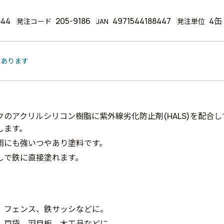
844
205-9186
4971544188447
4缶
発注コード
JAN
発注単位
があります
クのアクリルシリコン樹脂に紫外線劣化防止剤(HALS)を配合
します。
雨にも強いつやあり塗料です。
しで鉄に直接塗れます。
、フェンス、鉄サッシなどに。
、戸袋、羽目板、木工品などに。