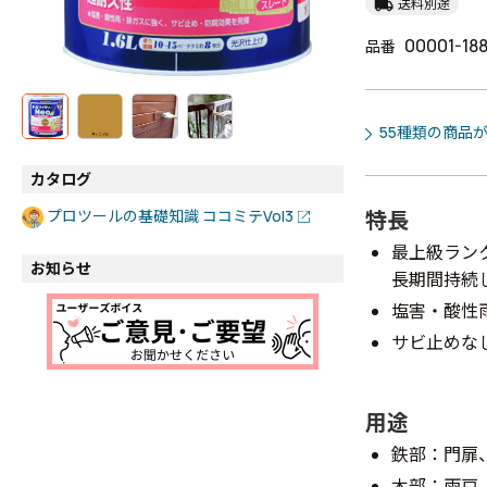
local_shipping
送料別途
00001-18
品番
55種類の商品
カタログ
特長
プロツールの基礎知識 ココミテVol3
最上級ラン
お知らせ
長期間持続
塩害・酸性
サビ止めな
用途
鉄部：門扉
木部：雨戸