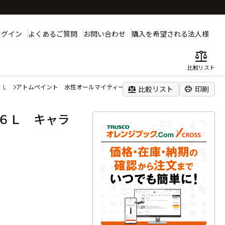
ログイン
よくあるご質問
お問い合わせ
購入を希望される法人様
balance
比較リスト
６Ｌ
アトムペイント 水性オールマイティーネオ １．６Ｌ キャラメル
balance
print
比較リスト
印刷
６Ｌ キャラ