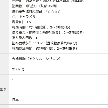
希釈剤：通常不要・濃いときは水道水で5%以内
塗回数：1回塗り（鉄部は2回）
建築基準法対応製品：F☆☆☆☆
色：キャラメル
容量(L)：1.6
乾燥時間：約1時間(夏)、2～3時間(冬)
塗り重ね可能時間：約1時間(夏)、2～3時間(冬)
塗り重ね回数：1
塗布面積(㎡)：10～15(畳枚数換算約8枚分)
指触乾燥時間：約1時間(夏)、2～3時間(冬)
合成樹脂（アクリル・シリコン）
2.17ｋｇ
-
属品
-
日本