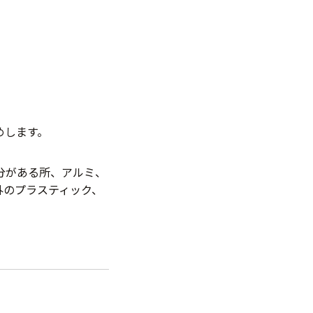
めします。
分がある所、アルミ、
外のプラスティック、