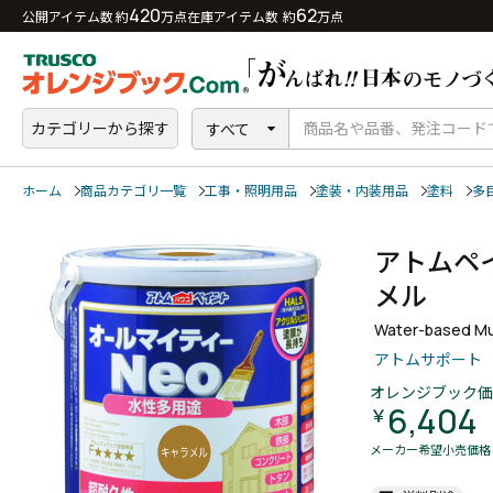
420
62
公開アイテム数 約
万点
在庫アイテム数 約
万点
カテゴリーから探す
すべて
ホーム
商品カテゴリ一覧
工事・照明用品
塗装・内装用品
塗料
多
アトムペ
メル
Water-based Mul
アトムサポート
オレンジブック価
6,404
￥
メーカー希望小売価格