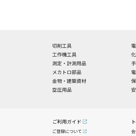
切削工具
電
工作機工具
化
測定・計測用品
手
メカトロ部品
電
金物・建築資材
保
空圧用品
安
ご利用ガイド
ト
ご登録について
会