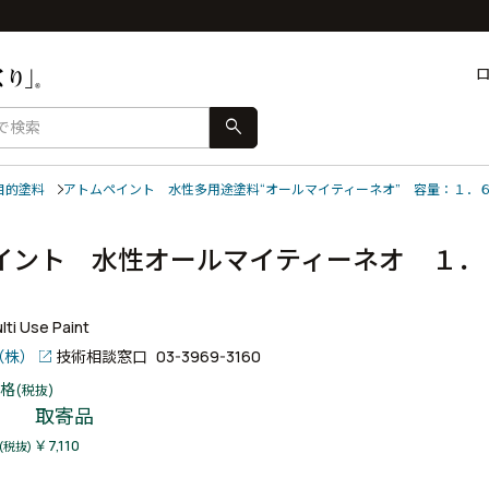
search
目的塗料
アトムペイント 水性多用途塗料“オールマイティーネオ” 容量：１．
イント 水性オールマイティーネオ １．
ti Use Paint
（株）
技術相談窓口
03-3969-3160
格
(税抜)
取寄品
￥7,110
(税抜)