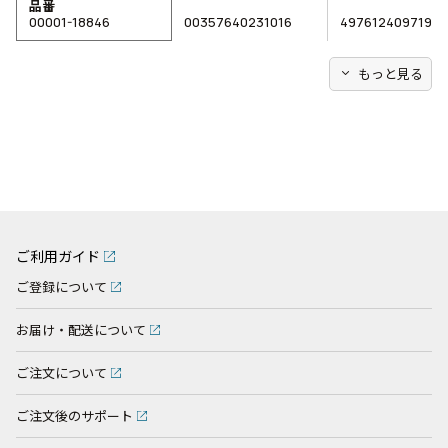
品番
00001-18846
00357640231016
4976124097195
expand_more
もっと見る
ご利用ガイド
ご登録について
お届け・配送について
ご注文について
ご注文後のサポート