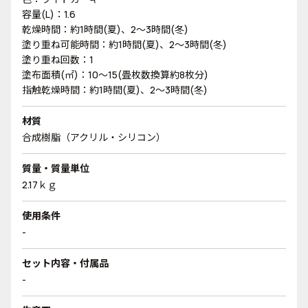
容量(L)：1.6
乾燥時間：約1時間(夏)、2～3時間(冬)
塗り重ね可能時間：約1時間(夏)、2～3時間(冬)
塗り重ね回数：1
塗布面積(㎡)：10～15(畳枚数換算約8枚分)
指触乾燥時間：約1時間(夏)、2～3時間(冬)
材質
合成樹脂（アクリル・シリコン）
質量・質量単位
2.17ｋｇ
使用条件
-
セット内容・付属品
-