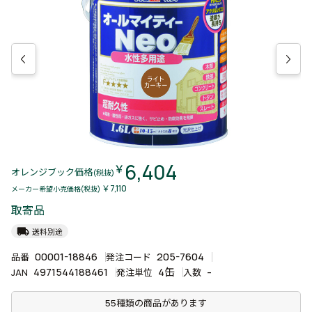
6,404
￥
オレンジブック価格
(税抜)
￥7,110
メーカー希望小売価格(税抜)
取寄品
local_shipping
送料別途
00001-18846
205-7604
品番
発注コード
4971544188461
4缶
-
JAN
発注単位
入数
55種類の商品があります