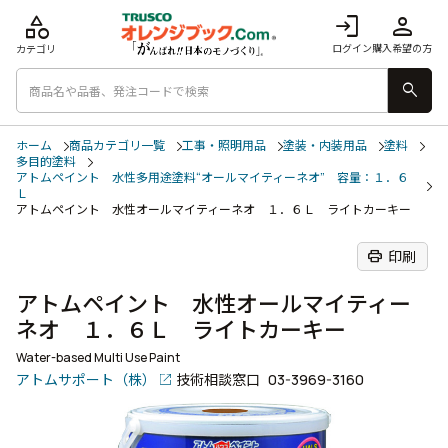
category
login
person
ログイン
購入希望の方
カテゴリ
search
ホーム
商品カテゴリ一覧
工事・照明用品
塗装・内装用品
塗料
多目的塗料
アトムペイント 水性多用途塗料“オールマイティーネオ” 容量：１．６
Ｌ
アトムペイント 水性オールマイティーネオ １．６Ｌ ライトカーキー
print
印刷
アトムペイント 水性オールマイティー
ネオ １．６Ｌ ライトカーキー
Water-based Multi Use Paint
アトムサポート（株）
技術相談窓口
03-3969-3160