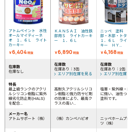
アトムペイント 水性
ＫＡＮＳＡＩ 油性鉄
ニッぺ 塗料 油
オールマイティーネ
部用Ｓ ライトカーキ
部・木部・トタ
オ １．６Ｌ ライト
ー １．６Ｌ
１．６Ｌ ライト
カーキー
キー ＨＹ...
6,404
6,890
4,168
￥
￥
￥
税抜
税抜
税抜
在庫数
在庫数
在庫数
在庫あり：3缶
在庫あり：2缶
在庫なし
エリア別在庫を見る
エリア別在庫を
特長
最上級ランクのアクリ
高耐久アクリルシリコ
塩害・紫外線・酸
ルシリコン樹脂に紫外
ン樹脂と強力防サビ剤
に強い、油性つや
線劣化防止剤(HALS)
の効果により、最高ク
塗料です。
を配合...
ラスの高い...
メーカー名
アトムサポート（株）
（株）カンペハピオ
ニッペホームプロ
ツ（株）