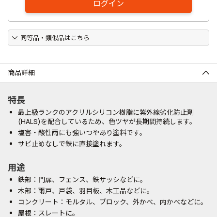
ログイン
同等品・類似品はこちら
商品詳細
特長
最上級ランクのアクリルシリコン樹脂に紫外線劣化防止剤
(HALS)を配合しているため、色ツヤが長期間持続します。
塩害・酸性雨にも強いつやあり塗料です。
サビ止めなしで鉄に直接塗れます。
用途
鉄部：門扉、フェンス、鉄サッシなどに。
木部：雨戸、戸袋、羽目板、木工品などに。
コンクリート：モルタル、ブロック、外かべ、内かべなどに。
屋根：スレートに。