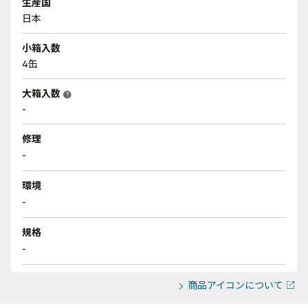
生産国
日本
小箱入数
4缶
大箱入数
help
-
修理
-
環境
-
規格
-
商品アイコンについて