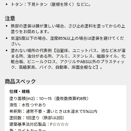
トタン：下見トタン（屋根を除く）などに。
注意
鉄部の塗装は錆が激しい場合、さび止め塗料を塗ってからの上
塗りをお奨めします。
気温5度以下の場合、湿度85%以上の場合は塗装を避けてくだ
さい。
塗れない場所の代表例【浴室床、ユニットバス、池など水が溜
まる所、油分がある所、アルミ、ステンレス、磁器タイル、化
粧合板、ビニールクロス、アクリルやABS以外のプラスティッ
ク、高級家具、バイク、自動車、床面全般など】。
商品スペック
仕様・規格
塗り面積(m2)：10～15（畳枚数換算約8枚）
液性：水性つやあり
希釈剤：通常不要・濃いときは水道水で5%以内
塗回数：1回塗り（鉄部は2回）
建築基準法対応製品：F☆☆☆☆
色：ライトカーキー