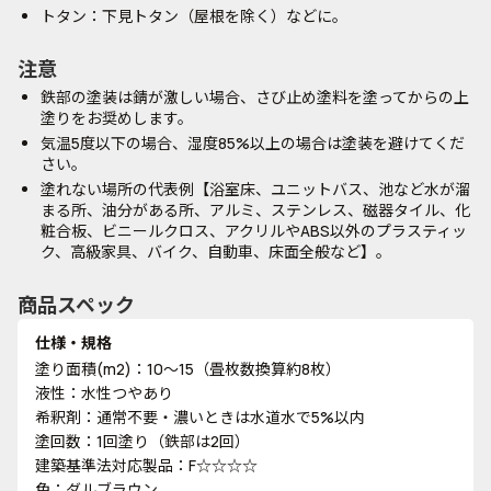
トタン：下見トタン（屋根を除く）などに。
注意
鉄部の塗装は錆が激しい場合、さび止め塗料を塗ってからの上
塗りをお奨めします。
気温5度以下の場合、湿度85%以上の場合は塗装を避けてくだ
さい。
塗れない場所の代表例【浴室床、ユニットバス、池など水が溜
まる所、油分がある所、アルミ、ステンレス、磁器タイル、化
粧合板、ビニールクロス、アクリルやABS以外のプラスティッ
ク、高級家具、バイク、自動車、床面全般など】。
商品スペック
仕様・規格
塗り面積(m2)：10～15（畳枚数換算約8枚）
液性：水性つやあり
希釈剤：通常不要・濃いときは水道水で5%以内
塗回数：1回塗り（鉄部は2回）
建築基準法対応製品：F☆☆☆☆
色：ダルブラウン