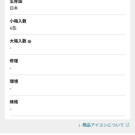
生産国
日本
小箱入数
4缶
大箱入数
help
-
修理
-
環境
-
規格
-
商品アイコンについて