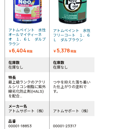
アトムペイント 水性
アトムペイント 水性
オールマイティーネ
フリーコート １．６
オ １．６Ｌ ダルブ
Ｌ ダルブラウン
ラウン
6,404
5,378
￥
￥
税抜
税抜
在庫数
在庫数
在庫なし
在庫なし
特長
最上級ランクのアクリ
つやを抑えた落ち着い
ルシリコン樹脂に紫外
た仕上がりの塗料で
線劣化防止剤(HALS)
す。
を配合...
メーカー名
アトムサポート（株）
アトムサポート（株）
品番
00001-18853
00001-23317