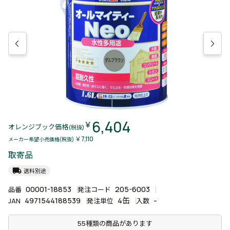
6,404
￥
オレンジブック価格
(税抜)
￥7,110
メーカー希望小売価格(税抜)
取寄品
local_shipping
送料別途
00001-18853
205-6003
品番
発注コード
4971544188539
4缶
-
JAN
発注単位
入数
55種類の商品があります