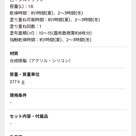
容量(L)：1.6
乾燥時間：約1時間(夏)、2～3時間(冬)
塗り重ね可能時間：約1時間(夏)、2～3時間(冬)
塗り重ね回数：1
塗布面積(㎡)：10～15(畳枚数換算約8枚分)
指触乾燥時間：約1時間(夏)、2～3時間(冬)
材質
合成樹脂（アクリル・シリコン）
質量・質量単位
2.17ｋｇ
使用条件
-
セット内容・付属品
-