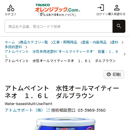
category
login
person
ログイン
購入希望の方
カテゴリ
search
ホーム
商品カテゴリ一覧
工事・照明用品
塗装・内装用品
塗料
多目的塗料
アトムペイント 水性多用途塗料“オールマイティーネオ” 容量：１．６
Ｌ
アトムペイント 水性オールマイティーネオ １．６Ｌ ダルブラウン
print
印刷
アトムペイント 水性オールマイティー
ネオ １．６Ｌ ダルブラウン
Water-based Multi Use Paint
アトムサポート（株）
技術相談窓口
03-3969-3160