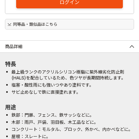
ログイン
同等品・類似品はこちら
商品詳細
特長
最上級ランクのアクリルシリコン樹脂に紫外線劣化防止剤
(HALS)を配合しているため、色ツヤが長期間持続します。
塩害・酸性雨にも強いつやあり塗料です。
サビ止めなしで鉄に直接塗れます。
用途
鉄部：門扉、フェンス、鉄サッシなどに。
木部：雨戸、戸袋、羽目板、木工品などに。
コンクリート：モルタル、ブロック、外かべ、内かべなどに。
屋根：スレートに。