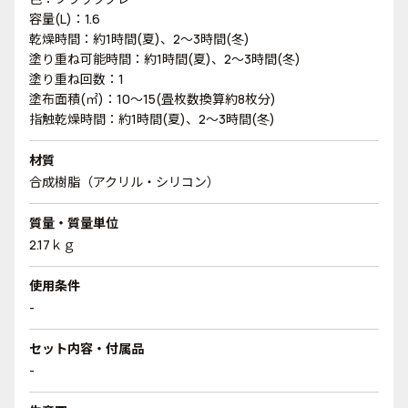
容量(L)：1.6
乾燥時間：約1時間(夏)、2～3時間(冬)
塗り重ね可能時間：約1時間(夏)、2～3時間(冬)
塗り重ね回数：1
塗布面積(㎡)：10～15(畳枚数換算約8枚分)
指触乾燥時間：約1時間(夏)、2～3時間(冬)
材質
合成樹脂（アクリル・シリコン）
質量・質量単位
2.17ｋｇ
使用条件
-
セット内容・付属品
-