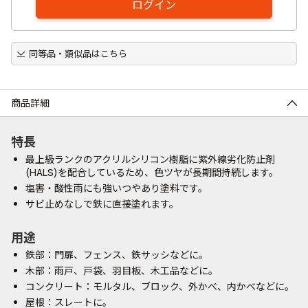
ログイン
同等品・類似品はこちら
商品詳細
特長
最上級ランクのアクリルシリコン樹脂に紫外線劣化防止剤
(HALS)を配合しているため、色ツヤが長期間持続します。
塩害・酸性雨にも強いつやあり塗料です。
サビ止めなしで鉄に直接塗れます。
用途
鉄部：門扉、フェンス、鉄サッシなどに。
木部：雨戸、戸袋、羽目板、木工品などに。
コンクリート：モルタル、ブロック、外かべ、内かべなどに。
屋根：スレートに。