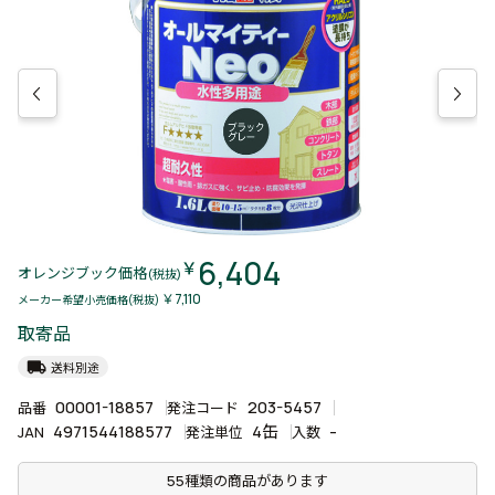
6,404
￥
オレンジブック価格
(税抜)
￥7,110
メーカー希望小売価格(税抜)
取寄品
local_shipping
送料別途
00001-18857
203-5457
品番
発注コード
4971544188577
4缶
-
JAN
発注単位
入数
55種類の商品があります