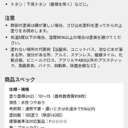
トタン：下見トタン（屋根を除く）などに。
注意
鉄部の塗装は錆が激しい場合、さび止め塗料を塗ってからの上
塗りをお奨めします。
気温5度以下の場合、湿度85%以上の場合は塗装を避けてくだ
さい。
塗れない場所の代表例【浴室床、ユニットバス、池など水が溜
まる所、油分がある所、アルミ、ステンレス、磁器タイル、化
粧合板、ビニールクロス、アクリルやABS以外のプラスティッ
ク、高級家具、バイク、自動車、床面全般など】。
商品スペック
仕様・規格
塗り面積(m2)：10～15（畳枚数換算約8枚）
液性：水性つやあり
希釈剤：通常不要・濃いときは水道水で5%以内
塗回数：1回塗り（鉄部は2回）
建築基準法対応製品：F☆☆☆☆
色：ブラックグレー