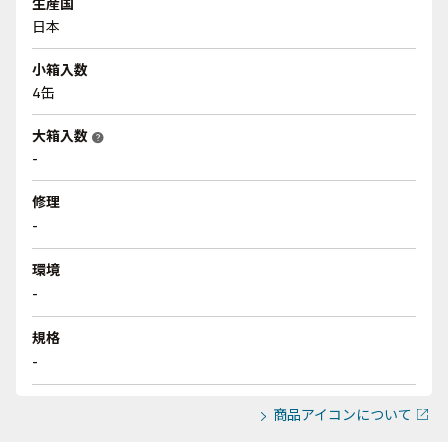
生産国
日本
小箱入数
4缶
大箱入数
help
-
修理
-
環境
-
規格
-
商品アイコンについて