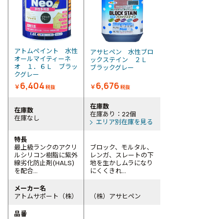
アトムペイント 水性
アサヒペン 水性ブロ
オールマイティーネ
ックステイン ２Ｌ
オ １．６Ｌ ブラッ
ブラックグレー
クグレー
6,404
6,676
￥
￥
税抜
税抜
在庫数
在庫数
在庫あり：22個
在庫なし
エリア別在庫を見る
特長
最上級ランクのアクリ
ブロック、モルタル、
ルシリコン樹脂に紫外
レンガ、スレートの下
線劣化防止剤(HALS)
地を生かしムラになり
を配合...
にくくきれ...
メーカー名
アトムサポート（株）
（株）アサヒペン
品番