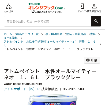
category
login
person
ログイン
購入希望の方
カテゴリ
search
ホーム
商品カテゴリ一覧
工事・照明用品
塗装・内装用品
塗料
多目的塗料
アトムペイント 水性多用途塗料“オールマイティーネオ” 容量：１．６
Ｌ
アトムペイント 水性オールマイティーネオ １．６Ｌ ブラックグレー
print
印刷
アトムペイント 水性オールマイティー
ネオ １．６Ｌ ブラックグレー
Water-based Multi Use Paint
アトムサポート（株）
技術相談窓口
03-3969-3160