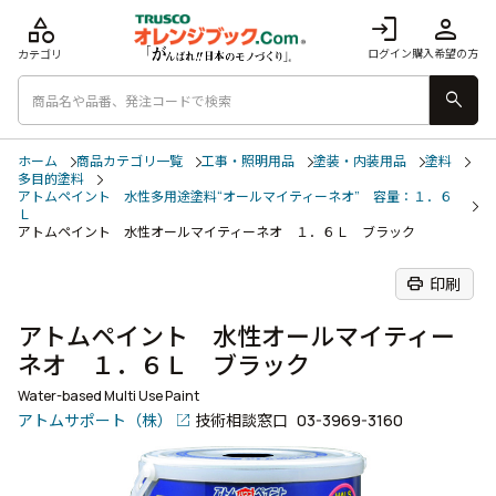
category
login
person
ログイン
購入希望の方
カテゴリ
search
ホーム
商品カテゴリ一覧
工事・照明用品
塗装・内装用品
塗料
多目的塗料
アトムペイント 水性多用途塗料“オールマイティーネオ” 容量：１．６
Ｌ
アトムペイント 水性オールマイティーネオ １．６Ｌ ブラック
print
印刷
アトムペイント 水性オールマイティー
ネオ １．６Ｌ ブラック
Water-based Multi Use Paint
アトムサポート（株）
技術相談窓口
03-3969-3160