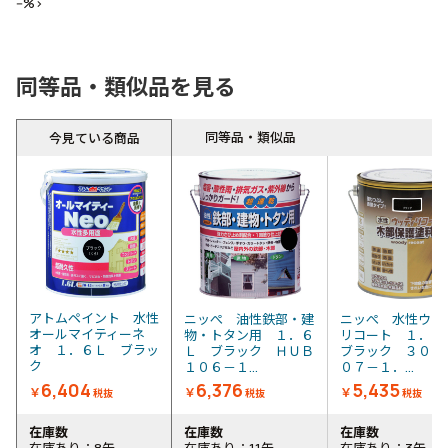
--%>
同等品・類似品を見る
同等品・類似品
今見ている商品
アトムペイント 水性
ニッぺ 油性鉄部・建
ニッぺ 水性ウッ
オールマイティーネ
物・トタン用 １．６
リコート １．
オ １．６Ｌ ブラッ
Ｌ ブラック ＨＵＢ
ブラック ３００
ク
１０６－１...
０７－１．...
6,404
6,376
5,435
￥
￥
￥
税抜
税抜
税抜
在庫数
在庫数
在庫数