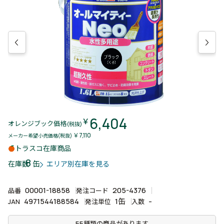
6,404
￥
オレンジブック価格
(税抜)
￥7,110
メーカー希望小売価格(税抜)
トラスコ在庫商品
8
缶
在庫数
エリア別在庫を見る
00001-18858
205-4376
品番
発注コード
4971544188584
1缶
-
JAN
発注単位
入数
55種類の商品があります