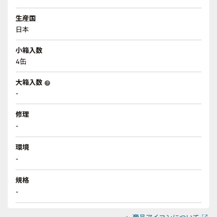
生産国
日本
小箱入数
4缶
大箱入数
help
-
修理
-
環境
-
規格
-