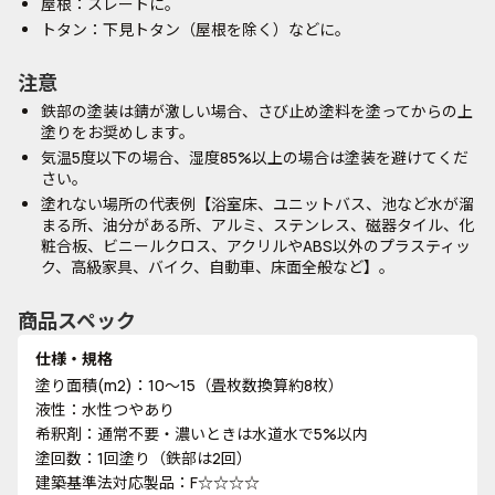
屋根：スレートに。
トタン：下見トタン（屋根を除く）などに。
注意
鉄部の塗装は錆が激しい場合、さび止め塗料を塗ってからの上
塗りをお奨めします。
気温5度以下の場合、湿度85%以上の場合は塗装を避けてくだ
さい。
塗れない場所の代表例【浴室床、ユニットバス、池など水が溜
まる所、油分がある所、アルミ、ステンレス、磁器タイル、化
粧合板、ビニールクロス、アクリルやABS以外のプラスティッ
ク、高級家具、バイク、自動車、床面全般など】。
商品スペック
仕様・規格
塗り面積(m2)：10～15（畳枚数換算約8枚）
液性：水性つやあり
希釈剤：通常不要・濃いときは水道水で5%以内
塗回数：1回塗り（鉄部は2回）
建築基準法対応製品：F☆☆☆☆