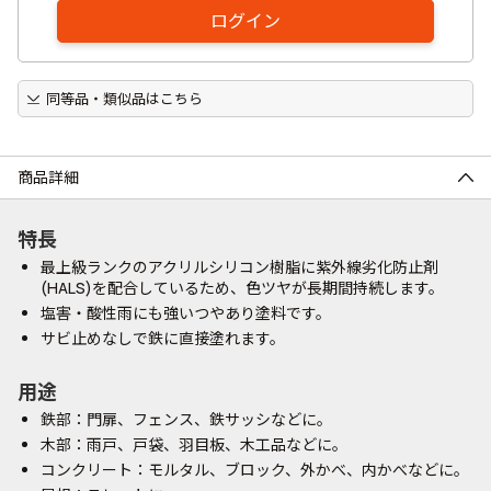
ログイン
同等品・類似品はこちら
商品詳細
特長
最上級ランクのアクリルシリコン樹脂に紫外線劣化防止剤
(HALS)を配合しているため、色ツヤが長期間持続します。
塩害・酸性雨にも強いつやあり塗料です。
サビ止めなしで鉄に直接塗れます。
用途
鉄部：門扉、フェンス、鉄サッシなどに。
木部：雨戸、戸袋、羽目板、木工品などに。
コンクリート：モルタル、ブロック、外かべ、内かべなどに。