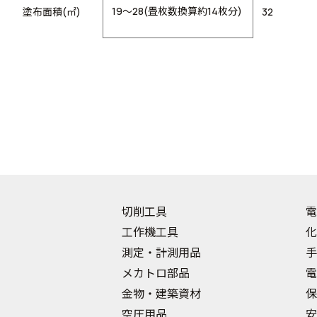
19～28(畳枚数換算約14枚分)
塗布面積(㎡)
32
切削工具
電
工作機工具
化
測定・計測用品
手
メカトロ部品
電
金物・建築資材
保
空圧用品
安