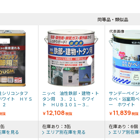
同等品・類似品
代表画像
性シリコンタフ
ニッぺ 油性鉄部・建物・ト
サンデーペイン
ホワイト ＨＹＳ
タン用 ３．２Ｌ ホワイ
かべ・浴室用ベ
３．２
ト ＨＵＢ１０１－３...
ー ホワイト ３
12,108
11,839
￥
￥
税抜
税抜
税抜
9缶
在庫あり：3缶
在庫あり：6個
在庫を見る
エリア別在庫を見る
エリア別在庫