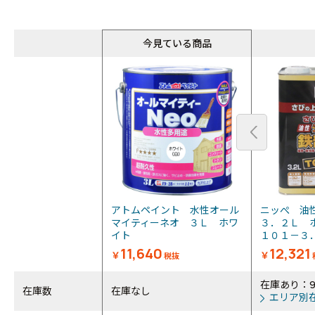
今見ている商品
アトムペイント 水性オール
ニッぺ 油
マイティーネオ ３Ｌ ホワ
３．２Ｌ 
イト
１０１－
11,640
12,321
￥
￥
税抜
在庫あり：
在庫数
在庫なし
エリア別