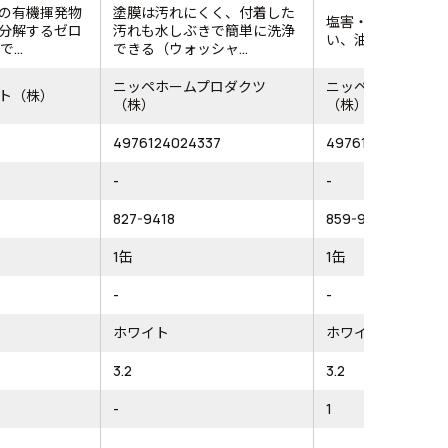
の有機揮発物
塗膜は汚れにくく、付着した
塩害・紫外線・酸
分解するゼロ
汚れも水しぶきで簡単に洗浄
い、油性つやあり
...
できる（ウォッシャ...
ニッペホームプロダクツ
ニッペホームプロ
ト（株）
（株）
（株）
4976124024337
4976124097409
-
-
827-9418
859-9356
1缶
1缶
-
-
ホワイト
ホワイト
3.2
3.2
-
1