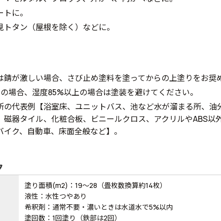
ートに。
見トタン（屋根を除く）などに。
は錆が激しい場合、さび止め塗料を塗ってからの上塗りをお奨
下の場合、湿度85%以上の場合は塗装を避けてください。
所の代表例【浴室床、ユニットバス、池など水が溜まる所、油
、磁器タイル、化粧合板、ビニールクロス、アクリルやABS以
バイク、自動車、床面全般など】。
ク
塗り面積(m2)：19～28（畳枚数換算約14枚）
液性：水性つやあり
希釈剤：通常不要・濃いときは水道水で5%以内
塗回数：1回塗り（鉄部は2回）