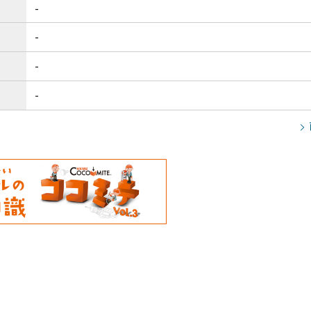
-
-
-
-