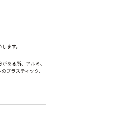
めします。
分がある所、アルミ、
外のプラスティック、