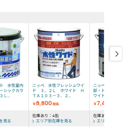
同等品・類
ト 水性室内
ニッぺ 水性フレッシュワイ
ニッぺ 塗料 油
ーシックカラ
ド ３．２Ｌ ホワイト Ｈ
部・トタン用 ３
Ｌ...
ＴＡ１０３－３．２...
ワイト ＨＹＪ００.
8,800
7,436
￥
￥
税抜
税抜
在庫あり：4缶
在庫あり：1缶
を見る
エリア別在庫を見る
エリア別在庫を