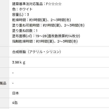
建築基準法対応製品：F☆☆☆☆
色：ホワイト
容量(L)：3
乾燥時間：約1時間(夏)、2～3時間(冬)
塗り重ね可能時間：約1時間(夏)、2～3時間(冬)
塗り重ね回数：1
塗布面積(㎡)：19～28(畳枚数換算約14枚分)
指触乾燥時間：約1時間(夏)、2～3時間(冬)
合成樹脂（アクリル・シリコン）
3.98ｋｇ
-
属品
-
日本
4缶