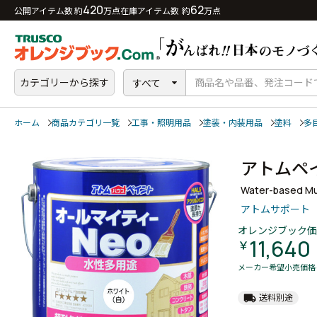
420
62
公開アイテム数 約
万点
在庫アイテム数 約
万点
カテゴリーから探す
すべて
ホーム
商品カテゴリ一覧
工事・照明用品
塗装・内装用品
塗料
多
アトムペ
Water-based Mul
アトムサポート
オレンジブック価
11,640
￥
メーカー希望小売価格
local_shipping
送料別途