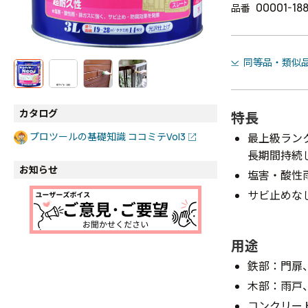
00001-18
品番
同等品・類似
カタログ
特長
プロツールの基礎知識 ココミテVol3
最上級ラン
長期間持続
お知らせ
塩害・酸性
サビ止めな
用途
鉄部：門扉
木部：雨戸
コンクリー