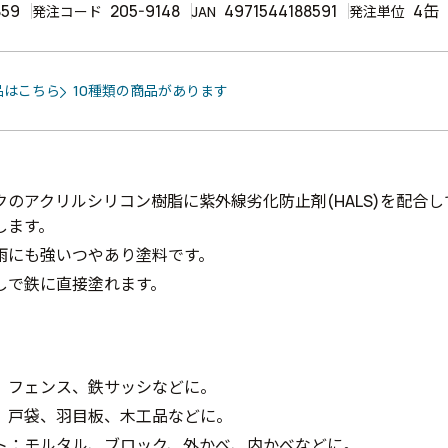
859
205-9148
4971544188591
4缶
発注コード
JAN
発注単位
品はこちら
10種類の商品があります
クのアクリルシリコン樹脂に紫外線劣化防止剤(HALS)を配合
します。
雨にも強いつやあり塗料です。
しで鉄に直接塗れます。
、フェンス、鉄サッシなどに。
、戸袋、羽目板、木工品などに。
ト：モルタル、ブロック、外かべ、内かべなどに。