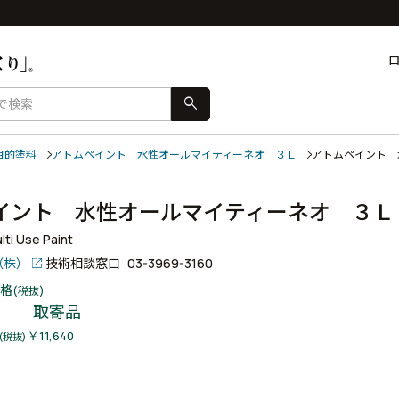
search
目的塗料
アトムペイント 水性オールマイティーネオ ３Ｌ
アトムペイント
イント 水性オールマイティーネオ ３
ti Use Paint
（株）
技術相談窓口
03-3969-3160
格
(税抜)
取寄品
￥11,640
(税抜)