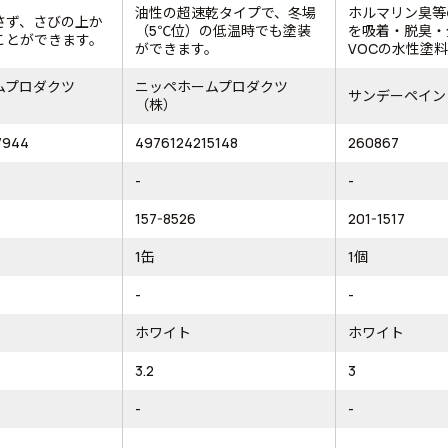
油性の超速乾タイプで、冬場
ホルマリン臭等
さず、さびの上か
（5℃位）の低温時でも塗装
を吸着・脱臭・
ことができます。
ができます。
VOCの水性塗料で
ムプロダクツ
ニッペホームプロダクツ
サンデーペイン
（株）
7944
4976124215148
260867
-
-
157-8526
201-1517
1缶
1個
-
-
ホワイト
ホワイト
3.2
3
-
-