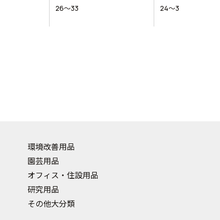
26～33
24～32
環境改善用品
園芸用品
オフィス・住設用品
研究用品
その他大分類