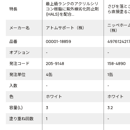
最上級ランクのアクリルシリ
さびを落と
特長
コン樹脂に紫外線劣化防止剤
ら直接塗る
(HALS)を配合...
ニッペホー
メーカー名
アトムサポート（株）
（株）
品番
00001-18859
497612421
オプション
-
-
発注コード
205-9148
158-4890
発注単位
4缶
1缶
入数
-
-
色
ホワイト
ホワイト
容量(L)
3
3.2
塗り重ね回数
1
-