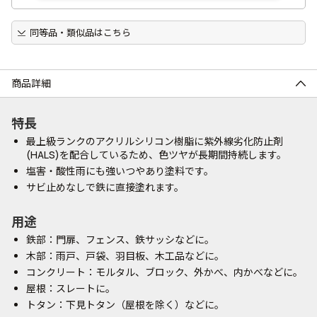
同等品・類似品はこちら
商品詳細
特長
最上級ランクのアクリルシリコン樹脂に紫外線劣化防止剤
(HALS)を配合しているため、色ツヤが長期間持続します。
塩害・酸性雨にも強いつやあり塗料です。
サビ止めなしで鉄に直接塗れます。
用途
鉄部：門扉、フェンス、鉄サッシなどに。
木部：雨戸、戸袋、羽目板、木工品などに。
コンクリート：モルタル、ブロック、外かべ、内かべなどに。
屋根：スレートに。
トタン：下見トタン（屋根を除く）などに。