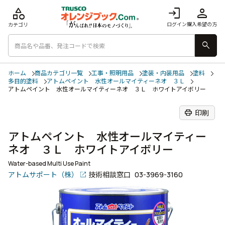
category
login
person
ログイン
購入希望の方
カテゴリ
search
ホーム
商品カテゴリ一覧
工事・照明用品
塗装・内装用品
塗料
多目的塗料
アトムペイント 水性オールマイティーネオ ３Ｌ
アトムペイント 水性オールマイティーネオ ３Ｌ ホワイトアイボリー
print
印刷
アトムペイント 水性オールマイティー
ネオ ３Ｌ ホワイトアイボリー
Water-based Multi Use Paint
アトムサポート（株）
技術相談窓口
03-3969-3160