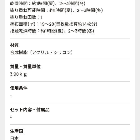
乾燥時間：約1時間(夏)、2～3時間(冬)
塗り重ね可能時間：約1時間(夏)、2～3時間(冬)
塗り重ね回数：1
塗布面積(㎡)：19～28(畳枚数換算約14枚分)
指触乾燥時間：約1時間(夏)、2～3時間(冬)
材質
合成樹脂（アクリル・シリコン）
質量・質量単位
3.98ｋｇ
使用条件
-
セット内容・付属品
-
生産国
日本