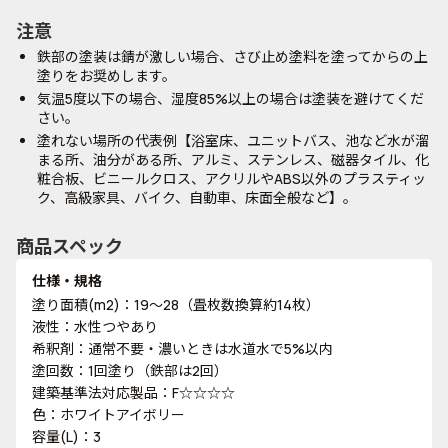
注意
鉄部の塗装は錆が激しい場合、さび止め塗料を塗ってからの上
塗りをお奨めします。
気温5度以下の場合、湿度85%以上の場合は塗装を避けてくだ
さい。
塗れない場所の代表例【浴室床、ユニットバス、池など水が溜
まる所、油分がある所、アルミ、ステンレス、磁器タイル、化
粧合板、ビニールクロス、アクリルやABS以外のプラスティッ
ク、高級家具、バイク、自動車、床面全般など】。
商品スペック
仕様・規格
塗り面積(m2)：19～28（畳枚数換算約14枚）
液性：水性つやあり
希釈剤：通常不要・濃いときは水道水で5%以内
塗回数：1回塗り（鉄部は2回）
建築基準法対応製品：F☆☆☆☆
色：ホワイトアイボリー
容量(L)：3