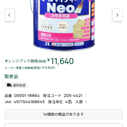
11,640
￥
オレンジブック価格
(税抜)
￥11,640
メーカー希望小売価格(税抜)
取寄品
local_shipping
送料別途
00001-18864
205-4421
品番
発注コード
4971544188645
4缶
-
JAN
発注単位
入数
10種類の商品があります