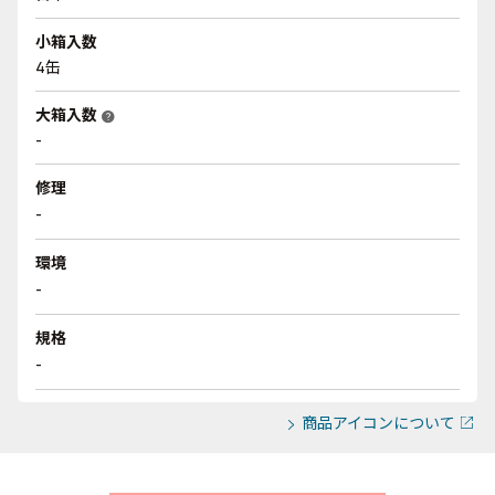
小箱入数
4缶
大箱入数
help
-
修理
-
環境
-
規格
-
商品アイコンについて