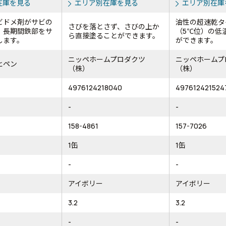
在庫を見る
エリア別在庫を見る
エリア別在庫
ビドメ剤がサビの
油性の超速乾タ
さびを落とさず、さびの上か
、長期間鉄部をサ
（5℃位）の低
ら直接塗ることができます。
します。
ができます。
ニッペホームプロダクツ
ニッペホームプ
ヒペン
（株）
（株）
4976124218040
497612421524
-
-
158-4861
157-7026
1缶
1缶
-
-
アイボリー
アイボリー
3.2
3.2
-
-