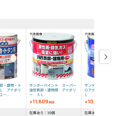
同等品・類
代表画像
代表画像
部・建物・ト
サンデーペイント スーパー
サンデーペイント
Ｌ アイボリ
油性鉄部・建物用 アイボリ
Ｏアクア アイボ
－...
ー ３Ｌ
Ｌ
11,609
10,220
￥
￥
税抜
税抜
在庫あり：10個
在庫あり：4個