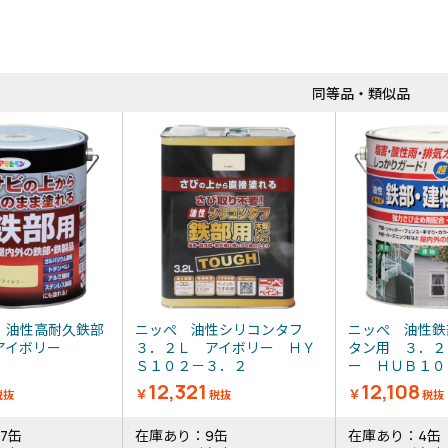
同等品・類似品
 油性高耐久鉄部
ニッぺ 油性シリコンタフ
ニッぺ 油性鉄
アイボリー
３．２Ｌ アイボリー ＨＹ
タン用 ３．２
Ｓ１０２－３．２
ー ＨＵＢ１０２
12,321
12,108
￥
￥
税抜
税抜
税抜
7缶
在庫あり：9缶
在庫あり：4缶