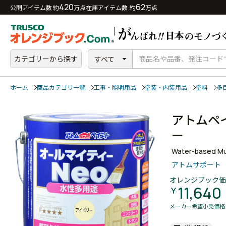
420
62
公開アイテム数 約
万点
在庫アイテム数 約
万点
カテゴリーから探す
すべて
ホーム
商品カテゴリ一覧
工事・照明用品
塗装・内装用品
塗料
多
アトムペ
ー
Water-based Mul
アトムサポート
オレンジブック価
11,640
￥
メーカー希望小売価格