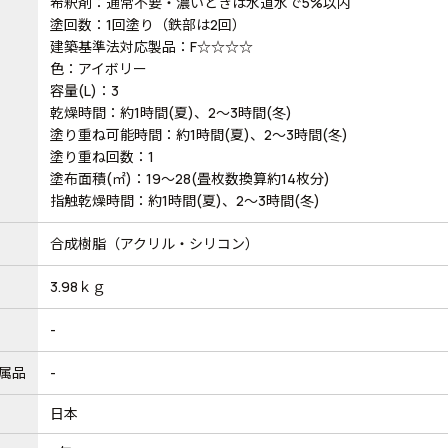
希釈剤：通常不要・濃いときは水道水で5%以内
塗回数：1回塗り（鉄部は2回）
建築基準法対応製品：F☆☆☆☆
色：アイボリー
容量(L)：3
乾燥時間：約1時間(夏)、2～3時間(冬)
塗り重ね可能時間：約1時間(夏)、2～3時間(冬)
塗り重ね回数：1
塗布面積(㎡)：19～28(畳枚数換算約14枚分)
指触乾燥時間：約1時間(夏)、2～3時間(冬)
合成樹脂（アクリル・シリコン）
3.98ｋｇ
-
属品
-
日本