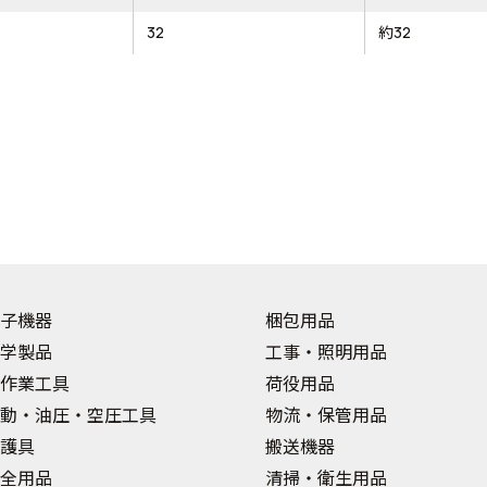
32
約32
子機器
梱包用品
学製品
工事・照明用品
作業工具
荷役用品
動・油圧・空圧工具
物流・保管用品
護具
搬送機器
全用品
清掃・衛生用品