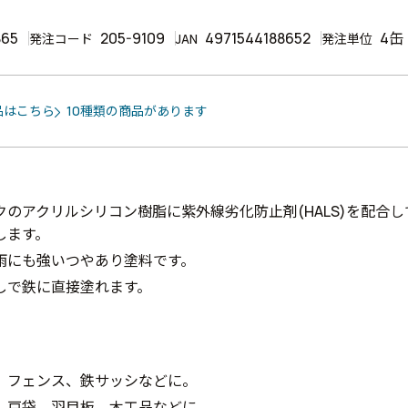
865
205-9109
4971544188652
4缶
発注コード
JAN
発注単位
品はこちら
10種類の商品があります
クのアクリルシリコン樹脂に紫外線劣化防止剤(HALS)を配合
します。
雨にも強いつやあり塗料です。
しで鉄に直接塗れます。
、フェンス、鉄サッシなどに。
、戸袋、羽目板、木工品などに。