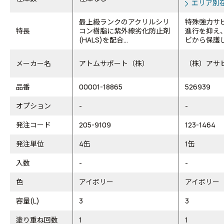
エリア別
最上級ランクのアクリルシリ
特殊強力サ
特長
コン樹脂に紫外線劣化防止剤
進行を抑え
(HALS)を配合...
ビから保護
メーカー名
アトムサポート（株）
（株）アサ
品番
00001-18865
526939
オプション
-
-
発注コード
205-9109
123-1464
発注単位
4缶
1缶
入数
-
-
色
アイボリー
アイボリー
容量(L)
3
3
塗り重ね回数
1
1