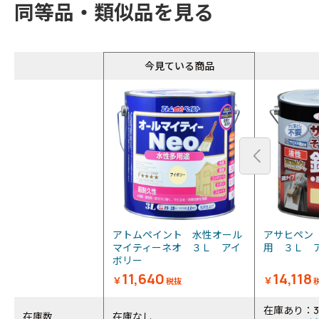
同等品・類似品を見る
今見ている商品
アトムペイント 水性オール
アサヒペン
マイティーネオ ３Ｌ アイ
用 ３Ｌ 
ボリー
11,640
14,118
￥
￥
税抜
在庫あり：3
在庫数
在庫なし