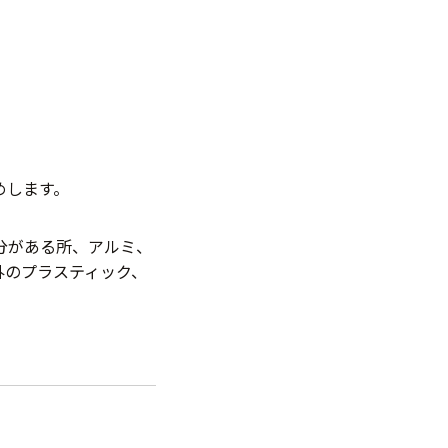
めします。
分がある所、アルミ、
外のプラスティック、