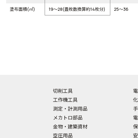
塗布面積(㎡)
19～28(畳枚数換算約14枚分)
25～36
切削工具
電
工作機工具
化
測定・計測用品
手
メカトロ部品
電
金物・建築資材
保
空圧用品
安