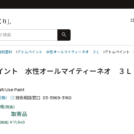
search
目的塗料
アトムペイント 水性オールマイティーネオ ３Ｌ
アトムペイント
イント 水性オールマイティーネオ ３Ｌ
ti Use Paint
（株）
技術相談窓口
03-3969-3160
格
(税抜)
取寄品
￥11,640
(税抜)