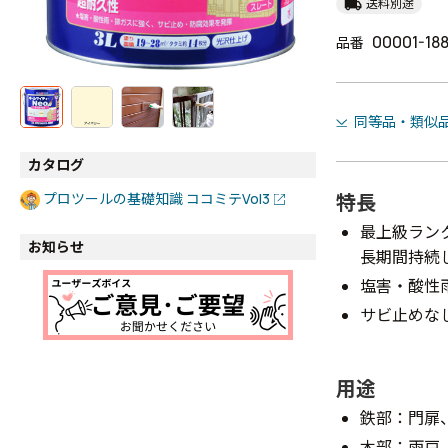
local_shipping
送料別途
00001-18
品番
同等品・類似
カタログ
特長
プロツールの基礎知識 ココミテVol3
最上級ラン
お知らせ
長期間持続
塩害・酸性
サビ止めな
用途
鉄部：門扉
木部：雨戸