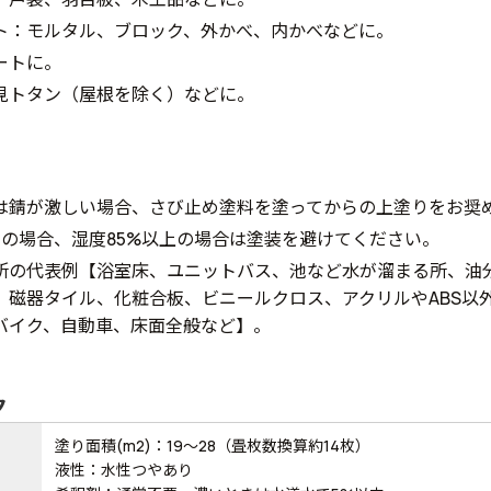
ト：モルタル、ブロック、外かべ、内かべなどに。
ートに。
見トタン（屋根を除く）などに。
は錆が激しい場合、さび止め塗料を塗ってからの上塗りをお奨
下の場合、湿度85%以上の場合は塗装を避けてください。
所の代表例【浴室床、ユニットバス、池など水が溜まる所、油
、磁器タイル、化粧合板、ビニールクロス、アクリルやABS以
バイク、自動車、床面全般など】。
ク
塗り面積(m2)：19～28（畳枚数換算約14枚）
液性：水性つやあり