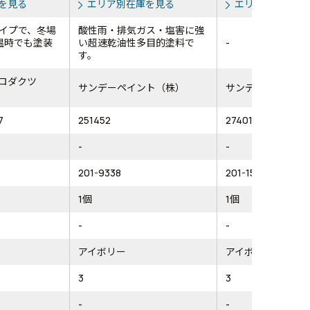
を見る
エリア別在庫を見る
エリア別在庫を
イプで、冬場
酸性雨・排気ガス・塩害に強
温時でも塗装
い超速乾油性多目的塗料で
-
す。
ロダクツ
サンデーペイント（株）
サンデーペイント
7
251452
274017
-
-
201-9338
201-1578
1個
1個
-
-
アイボリー
アイボリー
3
3
-
-