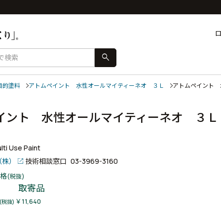
search
目的塗料
アトムペイント 水性オールマイティーネオ ３Ｌ
アトムペイント
イント 水性オールマイティーネオ ３Ｌ
ti Use Paint
（株）
技術相談窓口
03-3969-3160
格
(税抜)
取寄品
￥11,640
(税抜)