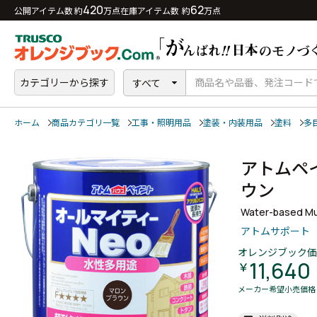
420
62
公開アイテム数 約
万点
在庫アイテム数 約
万点
カテゴリーから探す
すべて
ホーム
商品カテゴリ一覧
工事・照明用品
塗装・内装用品
塗料
多
アトムペ
ウン
Water-based Mul
アトムサポート
オレンジブック価
11,640
￥
メーカー希望小売価格