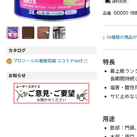
local_shipping
送料別途
00001-18
品番
10種類の商品
カタログ
特長
プロツールの基礎知識 ココミテVol3
最上級ラン
お知らせ
長期間持続
塩害・酸性
サビ止めな
用途
鉄部：門扉
木部：雨戸