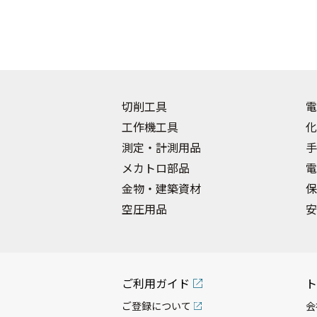
切削工具
電
工作機工具
化
測定・計測用品
手
メカトロ部品
電
金物・建築資材
保
空圧用品
安
ご利用ガイド
ト
ご登録について
会