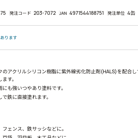
875
203-7072
4971544188751
4缶
発注コード
JAN
発注単位
があります
クのアクリルシリコン樹脂に紫外線劣化防止剤(HALS)を配合
します。
雨にも強いつやあり塗料です。
しで鉄に直接塗れます。
、フェンス、鉄サッシなどに。
、戸袋、羽目板、木工品などに。