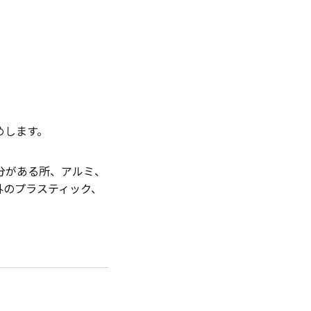
めします。
分がある所、アルミ、
外のプラスティック、