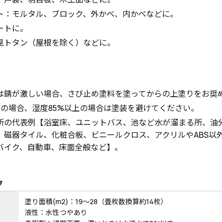
ト：モルタル、ブロック、外かべ、内かべなどに。
ートに。
見トタン（屋根を除く）などに。
は錆が激しい場合、さび止め塗料を塗ってからの上塗りをお奨
下の場合、湿度85%以上の場合は塗装を避けてください。
所の代表例【浴室床、ユニットバス、池など水が溜まる所、油
、磁器タイル、化粧合板、ビニールクロス、アクリルやABS以
バイク、自動車、床面全般など】。
ク
塗り面積(m2)：19～28（畳枚数換算約14枚）
液性：水性つやあり