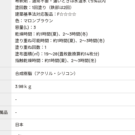
希釈剤：通常不要・濃いときは水道水で5%以内
塗回数：1回塗り（鉄部は2回）
建築基準法対応製品：F☆☆☆☆
色：マロンブラウン
容量(L)：3
乾燥時間：約1時間(夏)、2～3時間(冬)
塗り重ね可能時間：約1時間(夏)、2～3時間(冬)
塗り重ね回数：1
塗布面積(㎡)：19～28(畳枚数換算約14枚分)
指触乾燥時間：約1時間(夏)、2～3時間(冬)
合成樹脂（アクリル・シリコン）
3.98ｋｇ
-
属品
-
日本