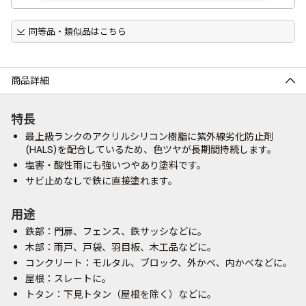
同等品・類似品はこちら
商品詳細
特長
最上級ランクのアクリルシリコン樹脂に紫外線劣化防止剤
(HALS)を配合しているため、色ツヤが長期間持続します。
塩害・酸性雨にも強いつやあり塗料です。
サビ止めなしで鉄に直接塗れます。
用途
鉄部：門扉、フェンス、鉄サッシなどに。
木部：雨戸、戸袋、羽目板、木工品などに。
コンクリート：モルタル、ブロック、外かべ、内かべなどに。
屋根：スレートに。
トタン：下見トタン（屋根を除く）などに。