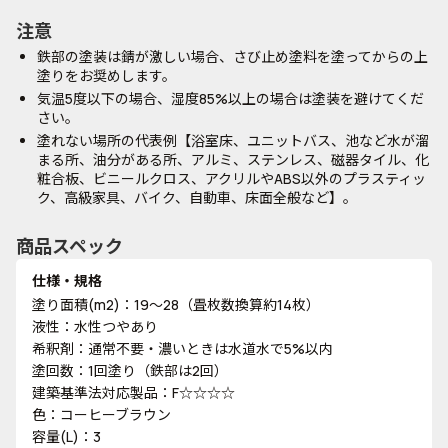
注意
鉄部の塗装は錆が激しい場合、さび止め塗料を塗ってからの上
塗りをお奨めします。
気温5度以下の場合、湿度85%以上の場合は塗装を避けてくだ
さい。
塗れない場所の代表例【浴室床、ユニットバス、池など水が溜
まる所、油分がある所、アルミ、ステンレス、磁器タイル、化
粧合板、ビニールクロス、アクリルやABS以外のプラスティッ
ク、高級家具、バイク、自動車、床面全般など】。
商品スペック
仕様・規格
塗り面積(m2)：19～28（畳枚数換算約14枚）
液性：水性つやあり
希釈剤：通常不要・濃いときは水道水で5%以内
塗回数：1回塗り（鉄部は2回）
建築基準法対応製品：F☆☆☆☆
色：コーヒーブラウン
容量(L)：3