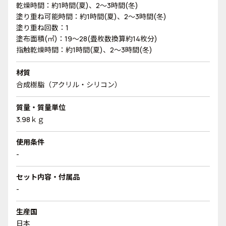
乾燥時間：約1時間(夏)、2～3時間(冬)
塗り重ね可能時間：約1時間(夏)、2～3時間(冬)
塗り重ね回数：1
塗布面積(㎡)：19～28(畳枚数換算約14枚分)
指触乾燥時間：約1時間(夏)、2～3時間(冬)
材質
合成樹脂（アクリル・シリコン）
質量・質量単位
3.98ｋｇ
使用条件
-
セット内容・付属品
-
生産国
日本