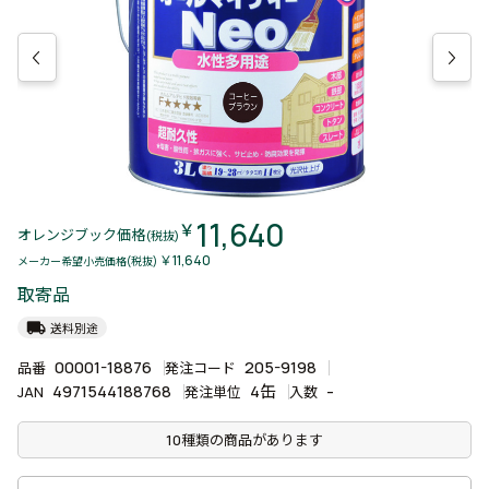
11,640
￥
オレンジブック価格
(税抜)
￥11,640
メーカー希望小売価格(税抜)
取寄品
local_shipping
送料別途
00001-18876
205-9198
品番
発注コード
4971544188768
4缶
-
JAN
発注単位
入数
10種類の商品があります