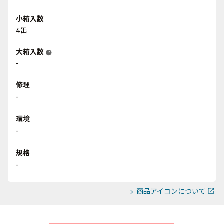
小箱入数
4缶
大箱入数
help
-
修理
-
環境
-
規格
-
商品アイコンについて