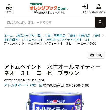
category
login
person
ログイン
購入希望の方
カテゴリ
search
ホーム
商品カテゴリ一覧
工事・照明用品
塗装・内装用品
塗料
多目的塗料
アトムペイント 水性オールマイティーネオ ３Ｌ
アトムペイント 水性オールマイティーネオ ３Ｌ コーヒーブラウン
print
印刷
アトムペイント 水性オールマイティー
ネオ ３Ｌ コーヒーブラウン
Water-based Multi Use Paint
アトムサポート（株）
技術相談窓口
03-3969-3160