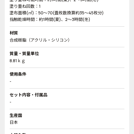
塗り重ね回数：1
塗布面積(㎡)：50～70(畳枚数換算約35～45枚分)
指触乾燥時間：約1時間(夏)、2～3時間(冬)
材質
合成樹脂（アクリル・シリコン）
質量・質量単位
8.81ｋｇ
使用条件
-
セット内容・付属品
-
生産国
日本