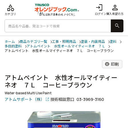
category
login
person
ログイン
購入希望の方
カテゴリ
search
ホーム
商品カテゴリ一覧
工事・照明用品
塗装・内装用品
塗料
多目的塗料
アトムペイント 水性オールマイティーネオ ７Ｌ
アトムペイント 水性オールマイティーネオ ７Ｌ コーヒーブラウン
print
印刷
アトムペイント 水性オールマイティー
ネオ ７Ｌ コーヒーブラウン
Water-based Multi Use Paint
アトムサポート（株）
技術相談窓口
03-3969-3160