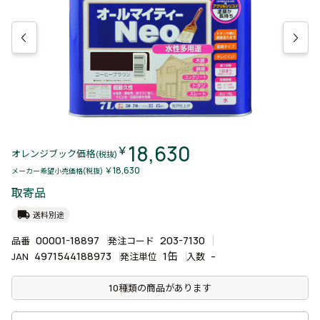
18,630
￥
オレンジブック価格
(税抜)
￥18,630
メーカー希望小売価格(税抜)
取寄品
local_shipping
送料別途
00001-18897
203-7130
品番
発注コード
4971544188973
1缶
-
JAN
発注単位
入数
10種類の商品があります