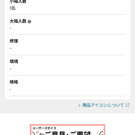
小箱入数
1缶
大箱入数
help
-
修理
-
環境
-
規格
-
商品アイコンについて