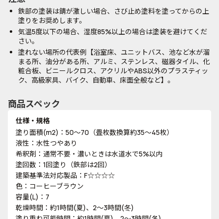
鉄部の塗装は錆が激しい場合、さび止め塗料を塗ってからの上
塗りをお奨めします。
気温5度以下の場合、湿度85%以上の場合は塗装を避けてくだ
さい。
塗れない場所の代表例【浴室床、ユニットバス、池など水が溜
まる所、油分がある所、アルミ、ステンレス、磁器タイル、化
粧合板、ビニールクロス、アクリルやABS以外のプラスティッ
ク、高級家具、バイク、自動車、床面全般など】。
商品スペック
仕様・規格
塗り面積(m2)：50～70（畳枚数換算約35～45枚）
液性：水性つやあり
希釈剤：通常不要・濃いときは水道水で5%以内
塗回数：1回塗り（鉄部は2回）
建築基準法対応製品：F☆☆☆☆
色：コーヒーブラウン
容量(L)：7
乾燥時間：約1時間(夏)、2～3時間(冬)
塗り重ね可能時間：約1時間(夏)、2～3時間(冬)