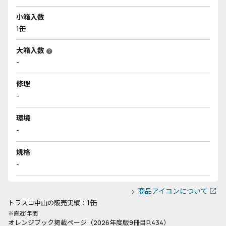
小箱入数
1缶
大箱入数
help
-
修理
-
環境
-
規格
-
商品アイコンについて
1缶
トラスコ中山の販売実績：
※直近1年間
オレンジブック掲載ページ（2026年度版9冊目P.434）