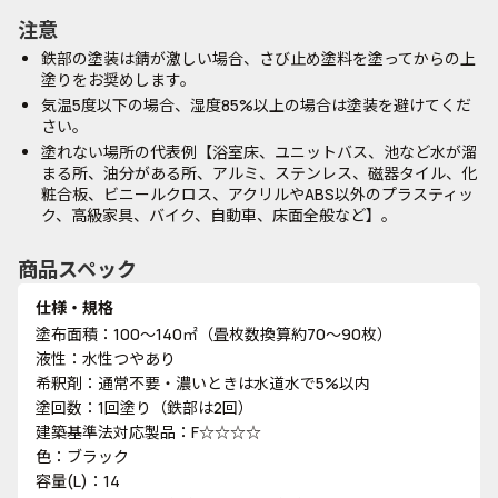
注意
鉄部の塗装は錆が激しい場合、さび止め塗料を塗ってからの上
塗りをお奨めします。
気温5度以下の場合、湿度85%以上の場合は塗装を避けてくだ
さい。
塗れない場所の代表例【浴室床、ユニットバス、池など水が溜
まる所、油分がある所、アルミ、ステンレス、磁器タイル、化
粧合板、ビニールクロス、アクリルやABS以外のプラスティッ
ク、高級家具、バイク、自動車、床面全般など】。
商品スペック
仕様・規格
塗布面積：100～140㎡（畳枚数換算約70～90枚）
液性：水性つやあり
希釈剤：通常不要・濃いときは水道水で5%以内
塗回数：1回塗り（鉄部は2回）
建築基準法対応製品：F☆☆☆☆
色：ブラック
容量(L)：14