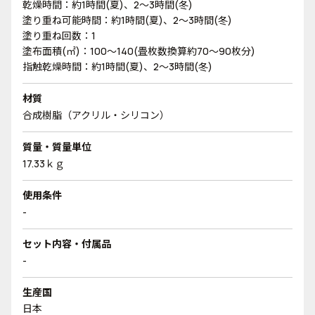
乾燥時間：約1時間(夏)、2～3時間(冬)
塗り重ね可能時間：約1時間(夏)、2～3時間(冬)
塗り重ね回数：1
塗布面積(㎡)：100～140(畳枚数換算約70～90枚分)
指触乾燥時間：約1時間(夏)、2～3時間(冬)
材質
合成樹脂（アクリル・シリコン）
質量・質量単位
17.33ｋｇ
使用条件
-
セット内容・付属品
-
生産国
日本