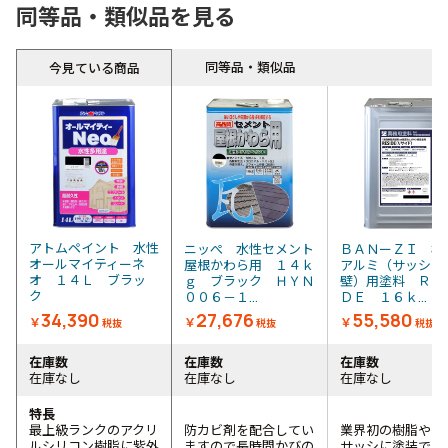
同等品・類似品を見る
同等品・類似品
今見ている商品
アトムペイント 水性
ニッぺ 水性セメント
ＢＡＮーＺＩ 樹
オールマイティーネ
屋根かわら用 １４ｋ
アルミ（サッシ・
オ １４Ｌ ブラッ
ｇ ブラック ＨＹＮ
壁）用塗料 ＲＥ
ク
００６－１...
ＤＥ １６ｋ...
34,390
27,676
55,580
￥
￥
￥
税抜
税抜
税抜
在庫数
在庫数
在庫数
在庫なし
在庫なし
在庫なし
特長
最上級ランクのアクリ
防カビ剤を配合してい
業界初の樹脂やア
ルシリコン樹脂に紫外
ますので長時間かびの
サッシに塗装でき