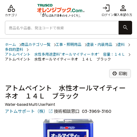
category
login
person
ログイン
購入希望の方
カテゴリ
search
ホーム
商品カテゴリ一覧
工事・照明用品
塗装・内装用品
塗料
多目的塗料
アトムペイント 水性多用途塗料“オールマイティーネオ” 容量：１４Ｌ
アトムペイント 水性オールマイティーネオ １４Ｌ ブラック
print
印刷
アトムペイント 水性オールマイティー
ネオ １４Ｌ ブラック
Water-based Multi Use Paint
アトムサポート（株）
技術相談窓口
03-3969-3160