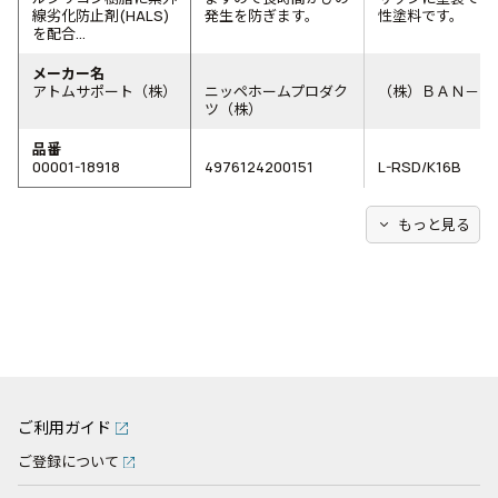
線劣化防止剤(HALS)
発生を防ぎます。
性塗料です。
を配合...
メーカー名
アトムサポート（株）
ニッペホームプロダク
（株）ＢＡＮ－Ｚ
ツ（株）
品番
00001-18918
4976124200151
L-RSD/K16B
expand_more
もっと見る
ご利用ガイド
ご登録について