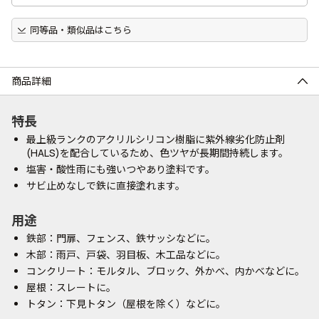
同等品・類似品はこちら
商品詳細
特長
最上級ランクのアクリルシリコン樹脂に紫外線劣化防止剤
(HALS)を配合しているため、色ツヤが長期間持続します。
塩害・酸性雨にも強いつやあり塗料です。
サビ止めなしで鉄に直接塗れます。
用途
鉄部：門扉、フェンス、鉄サッシなどに。
木部：雨戸、戸袋、羽目板、木工品などに。
コンクリート：モルタル、ブロック、外かべ、内かべなどに。
屋根：スレートに。
トタン：下見トタン（屋根を除く）などに。