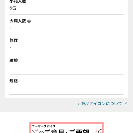
小箱入数
6缶
大箱入数
help
-
修理
-
環境
-
規格
-
商品アイコンについて