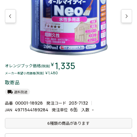
1,335
￥
オレンジブック価格
(税抜)
￥1,480
メーカー希望小売価格(税抜)
取寄品
local_shipping
送料別途
00001-18928
203-7132
品番
発注コード
4971544189284
6缶
-
JAN
発注単位
入数
6種類の商品があります