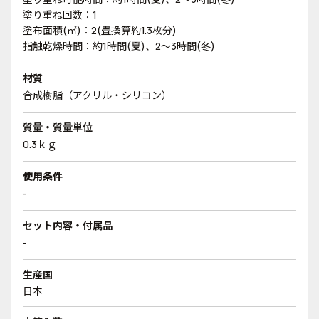
塗り重ね回数：1
塗布面積(㎡)：2(畳換算約1.3枚分)
指触乾燥時間：約1時間(夏)、2～3時間(冬)
材質
合成樹脂（アクリル・シリコン）
質量・質量単位
0.3ｋｇ
使用条件
-
セット内容・付属品
-
生産国
日本