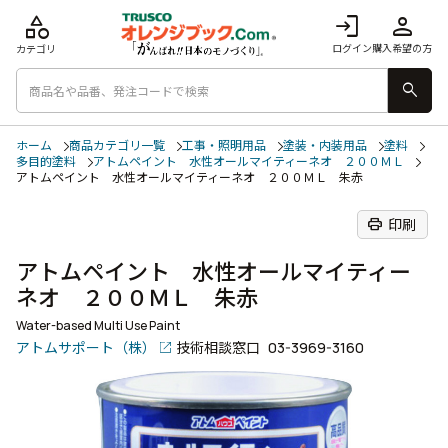
category
login
person
ログイン
購入希望の方
カテゴリ
search
ホーム
商品カテゴリ一覧
工事・照明用品
塗装・内装用品
塗料
多目的塗料
アトムペイント 水性オールマイティーネオ ２００ＭＬ
アトムペイント 水性オールマイティーネオ ２００ＭＬ 朱赤
print
印刷
アトムペイント 水性オールマイティー
ネオ ２００ＭＬ 朱赤
Water-based Multi Use Paint
アトムサポート（株）
技術相談窓口
03-3969-3160