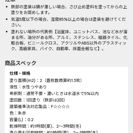
鉄部の塗装は錆が激しい場合、さび止め塗料を塗ってからの上
塗りをお奨めします。
気温5度以下の場合、湿度85%以上の場合は塗装を避けてくだ
さい。
塗れない場所の代表例【浴室床、ユニットバス、池など水が溜
まる所、油分がある所、アルミ、ステンレス、磁器タイル、化
粧合板、ビニールクロス、アクリルやABS以外のプラスティッ
ク、高級家具、バイク、自動車、床面全般など】。
商品スペック
仕様・規格
塗り面積(m2)：2（畳枚数換算約1.3枚）
液性：水性つやあり
希釈剤：通常不要・濃いときは水道水で5%以内
塗回数：1回塗り（鉄部は2回）
建築基準法対応製品：F☆☆☆☆
色：朱赤
容量(L)：0.2
乾燥時間：約1時間(夏)、2～3時間(冬)
塗り重ね可能時間：約1時間(夏)、2～3時間(冬)