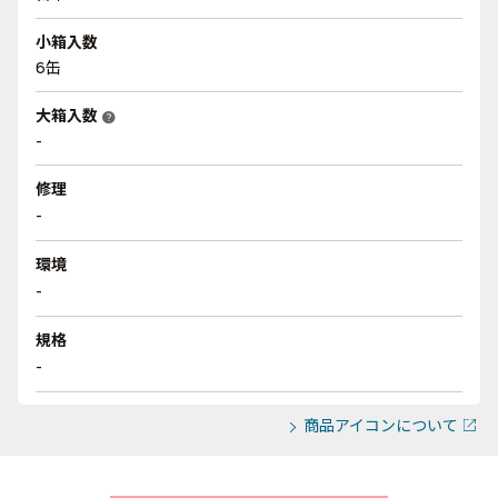
小箱入数
6缶
大箱入数
help
-
修理
-
環境
-
規格
-
商品アイコンについて