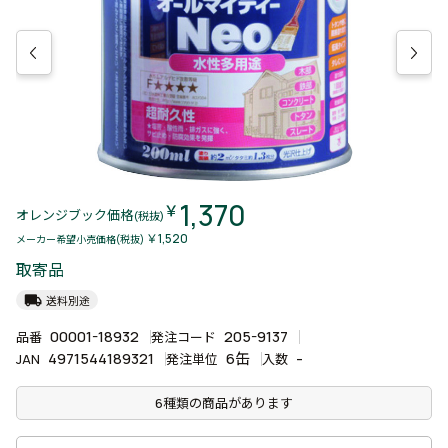
1,370
￥
オレンジブック価格
(税抜)
￥1,520
メーカー希望小売価格(税抜)
取寄品
local_shipping
送料別途
00001-18932
205-9137
品番
発注コード
4971544189321
6缶
-
JAN
発注単位
入数
6種類の商品があります