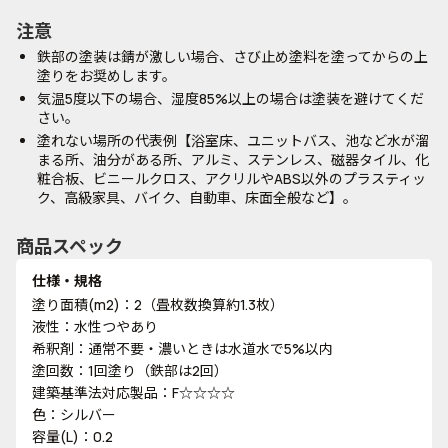
注意
鉄部の塗装は錆が激しい場合、さび止め塗料を塗ってからの上
塗りをお奨めします。
気温5度以下の場合、湿度85%以上の場合は塗装を避けてくだ
さい。
塗れない場所の代表例【浴室床、ユニットバス、池など水が溜
まる所、油分がある所、アルミ、ステンレス、磁器タイル、化
粧合板、ビニールクロス、アクリルやABS以外のプラスティッ
ク、高級家具、バイク、自動車、床面全般など】。
商品スペック
仕様・規格
塗り面積(m2)：2（畳枚数換算約1.3枚）
液性：水性つやあり
希釈剤：通常不要・濃いときは水道水で5%以内
塗回数：1回塗り（鉄部は2回）
建築基準法対応製品：F☆☆☆☆
色：シルバー
容量(L)：0.2