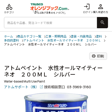
category
login
person
ログイン
購入希望の方
カテゴリ
search
ホーム
商品カテゴリ一覧
工事・照明用品
塗装・内装用品
塗料
多目的塗料
アトムペイント 水性オールマイティーネオ ２００ＭＬ
アトムペイント 水性オールマイティーネオ ２００ＭＬ シルバー
print
印刷
アトムペイント 水性オールマイティー
ネオ ２００ＭＬ シルバー
Water-based Multi Use Paint
アトムサポート（株）
技術相談窓口
03-3969-3160