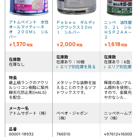
アトムペイント 水性
Ｐｅｂｅｏ ギルディ
ニッぺ 油性屋
オールマイティーネ
ングワックス３０ｍ
０．２Ｌ シル
オ ２００ＭＬ シル
ｌ シルバー
ＨＳＰ２ＡＡ－０
バー
２
1,370
2,000
1,618
￥
￥
￥
税抜
税抜
税抜
在庫数
在庫数
在庫数
在庫あり：10個
在庫あり：6缶
在庫なし
エリア別在庫を見る
エリア別在庫を
特長
最上級ランクのアクリ
メタリックな装飾を加
輝度の高いアルミ
ルシリコン樹脂に紫外
えることのできるソフ
ム顔料を使用して
線劣化防止剤(HALS)
トワックスです。
すので、金属光沢
を配合...
やかなシル...
メーカー名
アトムサポート（株）
ペベオ・ジャポン
ニッペホームプロ
（株）
ツ（株）
品番
00001-18932
766510
4976124160004