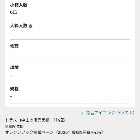
小箱入数
6缶
大箱入数
help
-
修理
-
環境
-
規格
-
商品アイコンについて
114缶
トラスコ中山の販売実績：
※直近1年間
オレンジブック掲載ページ（2026年度版9冊目P.434）