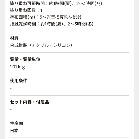
塗り重ね可能時間：約1時間(夏)、2～3時間(冬)
塗り重ね回数：1
塗布面積(㎡)：5～7(畳換算約4枚分)
指触乾燥時間：約1時間(夏)、2～3時間(冬)
材質
合成樹脂（アクリル・シリコン）
質量・質量単位
1.01ｋｇ
使用条件
-
セット内容・付属品
-
生産国
日本