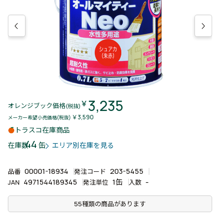
3,235
￥
オレンジブック価格
(税抜)
￥3,590
メーカー希望小売価格(税抜)
トラスコ在庫商品
44
缶
在庫数
エリア別在庫を見る
00001-18934
203-5455
品番
発注コード
4971544189345
1缶
-
JAN
発注単位
入数
55種類の商品があります