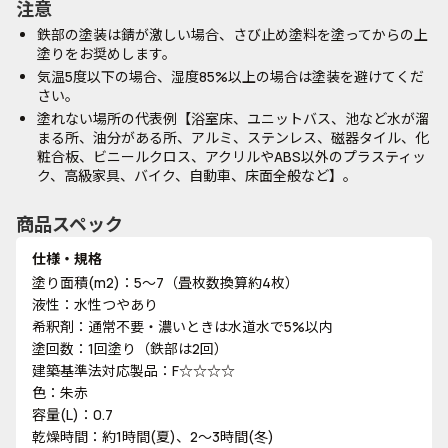
注意
鉄部の塗装は錆が激しい場合、さび止め塗料を塗ってからの上
塗りをお奨めします。
気温5度以下の場合、湿度85%以上の場合は塗装を避けてくだ
さい。
塗れない場所の代表例【浴室床、ユニットバス、池など水が溜
まる所、油分がある所、アルミ、ステンレス、磁器タイル、化
粧合板、ビニールクロス、アクリルやABS以外のプラスティッ
ク、高級家具、バイク、自動車、床面全般など】。
商品スペック
仕様・規格
塗り面積(m2)：5～7（畳枚数換算約4枚）
液性：水性つやあり
希釈剤：通常不要・濃いときは水道水で5%以内
塗回数：1回塗り（鉄部は2回）
建築基準法対応製品：F☆☆☆☆
色：朱赤
容量(L)：0.7
乾燥時間：約1時間(夏)、2～3時間(冬)