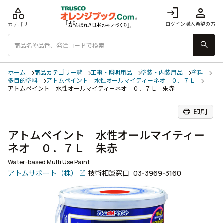
category
login
person
ログイン
購入希望の方
カテゴリ
search
ホーム
商品カテゴリ一覧
工事・照明用品
塗装・内装用品
塗料
多目的塗料
アトムペイント 水性オールマイティーネオ ０．７Ｌ
アトムペイント 水性オールマイティーネオ ０．７Ｌ 朱赤
print
印刷
アトムペイント 水性オールマイティー
ネオ ０．７Ｌ 朱赤
Water-based Multi Use Paint
アトムサポート（株）
技術相談窓口
03-3969-3160