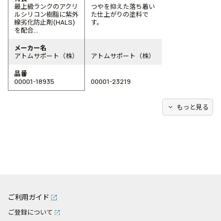
最上級ランクのアクリ
つやを抑えた落ち着い
ルシリコン樹脂に紫外
た仕上がりの塗料で
線劣化防止剤(HALS)
す。
を配合...
メーカー名
アトムサポート（株）
アトムサポート（株）
品番
00001-18935
00001-23219
expand_more
もっと見る
ご利用ガイド
ご登録について