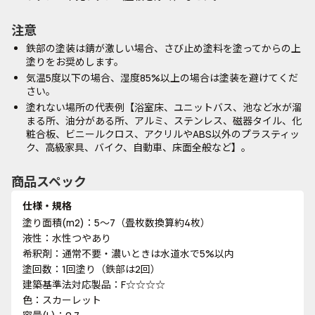
注意
鉄部の塗装は錆が激しい場合、さび止め塗料を塗ってからの上
塗りをお奨めします。
気温5度以下の場合、湿度85%以上の場合は塗装を避けてくだ
さい。
塗れない場所の代表例【浴室床、ユニットバス、池など水が溜
まる所、油分がある所、アルミ、ステンレス、磁器タイル、化
粧合板、ビニールクロス、アクリルやABS以外のプラスティッ
ク、高級家具、バイク、自動車、床面全般など】。
商品スペック
仕様・規格
塗り面積(m2)：5～7（畳枚数換算約4枚）
液性：水性つやあり
希釈剤：通常不要・濃いときは水道水で5%以内
塗回数：1回塗り（鉄部は2回）
建築基準法対応製品：F☆☆☆☆
色：スカーレット