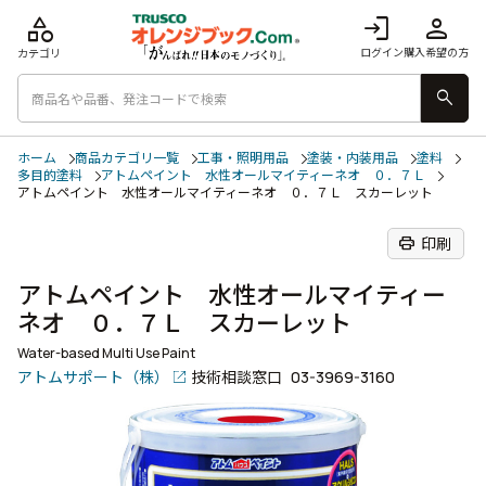
category
login
person
ログイン
購入希望の方
カテゴリ
search
ホーム
商品カテゴリ一覧
工事・照明用品
塗装・内装用品
塗料
多目的塗料
アトムペイント 水性オールマイティーネオ ０．７Ｌ
アトムペイント 水性オールマイティーネオ ０．７Ｌ スカーレット
print
印刷
アトムペイント 水性オールマイティー
ネオ ０．７Ｌ スカーレット
Water-based Multi Use Paint
アトムサポート（株）
技術相談窓口
03-3969-3160