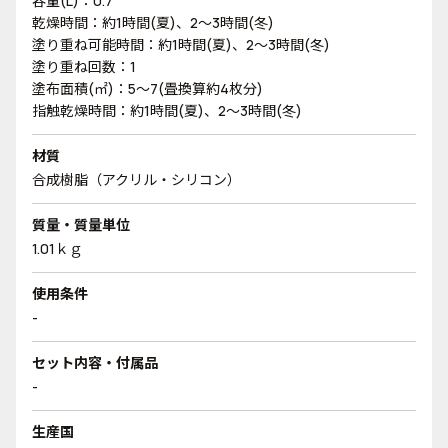
容量(L)：0.7
乾燥時間：約1時間(夏)、2～3時間(冬)
塗り重ね可能時間：約1時間(夏)、2～3時間(冬)
塗り重ね回数：1
塗布面積(㎡)：5～7(畳換算約4枚分)
指触乾燥時間：約1時間(夏)、2～3時間(冬)
材質
合成樹脂（アクリル・シリコン）
質量・質量単位
1.01ｋｇ
使用条件
-
セット内容・付属品
-
生産国