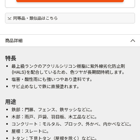
同等品・類似品はこちら
商品詳細
特長
最上級ランクのアクリルシリコン樹脂に紫外線劣化防止剤
(HALS)を配合しているため、色ツヤが長期間持続します。
塩害・酸性雨にも強いつやあり塗料です。
サビ止めなしで鉄に直接塗れます。
用途
鉄部：門扉、フェンス、鉄サッシなどに。
木部：雨戸、戸袋、羽目板、木工品などに。
コンクリート：モルタル、ブロック、外かべ、内かべなどに。
屋根：スレートに。
トタン：下見トタン（屋根を除く）などに。