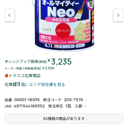
3,235
￥
オレンジブック価格
(税抜)
￥3,590
メーカー希望小売価格(税抜)
トラスコ在庫商品
19
缶
在庫数
エリア別在庫を見る
00001-18935
205-7576
品番
発注コード
4971544189352
1缶
-
JAN
発注単位
入数
55種類の商品があります