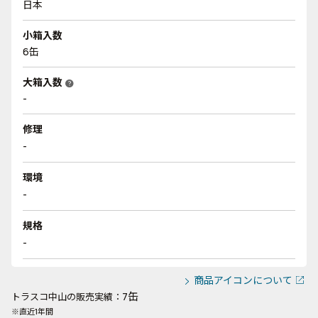
日本
小箱入数
6缶
大箱入数
help
-
修理
-
環境
-
規格
-
商品アイコンについて
7缶
トラスコ中山の販売実績：
※直近1年間