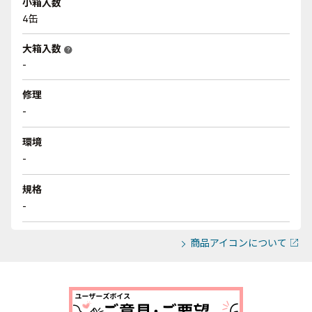
小箱入数
4缶
大箱入数
help
-
修理
-
環境
-
規格
-
商品アイコンについて