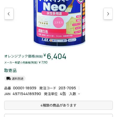
6,404
￥
オレンジブック価格
(税抜)
￥7,110
メーカー希望小売価格(税抜)
取寄品
local_shipping
送料別途
00001-18939
203-7095
品番
発注コード
4971544189390
4缶
-
JAN
発注単位
入数
4種類の商品があります