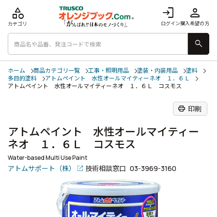
category
login
person
ログイン
購入希望の方
カテゴリ
search
ホーム
商品カテゴリ一覧
工事・照明用品
塗装・内装用品
塗料
多目的塗料
アトムペイント 水性オールマイティーネオ １．６Ｌ
アトムペイント 水性オールマイティーネオ １．６Ｌ コスモス
print
印刷
アトムペイント 水性オールマイティー
ネオ １．６Ｌ コスモス
Water-based Multi Use Paint
アトムサポート（株）
技術相談窓口
03-3969-3160