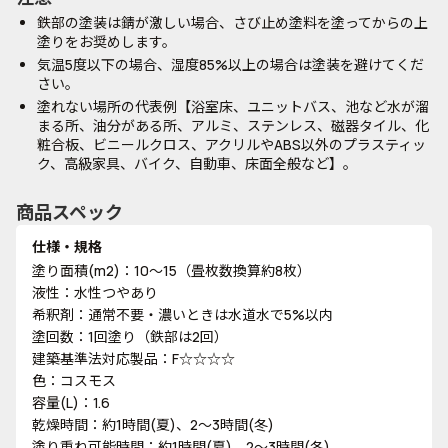
鉄部の塗装は錆が激しい場合、さび止め塗料を塗ってからの上
塗りをお奨めします。
気温5度以下の場合、湿度85%以上の場合は塗装を避けてくだ
さい。
塗れない場所の代表例【浴室床、ユニットバス、池など水が溜
まる所、油分がある所、アルミ、ステンレス、磁器タイル、化
粧合板、ビニールクロス、アクリルやABS以外のプラスティッ
ク、高級家具、バイク、自動車、床面全般など】。
商品スペック
仕様・規格
塗り面積(m2)：10～15（畳枚数換算約8枚）
液性：水性つやあり
希釈剤：通常不要・濃いときは水道水で5%以内
塗回数：1回塗り（鉄部は2回）
建築基準法対応製品：F☆☆☆☆
色：コスモス
容量(L)：1.6
乾燥時間：約1時間(夏)、2～3時間(冬)
塗り重ね可能時間：約1時間(夏)、2～3時間(冬)