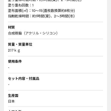
塗り重ね回数：1
塗布面積(㎡)：10～15(畳枚数換算約8枚分)
指触乾燥時間：約1時間(夏)、2～3時間(冬)
材質
合成樹脂（アクリル・シリコン）
質量・質量単位
2.17ｋｇ
使用条件
-
セット内容・付属品
-
生産国
日本