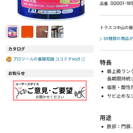
00001-18
品番
トラスコ中山の販
55種類の商品
カタログ
プロツールの基礎知識 ココミテVol3
特長
最上級ラン
お知らせ
長期間持続
塩害・酸性
サビ止めな
用途
鉄部：門扉