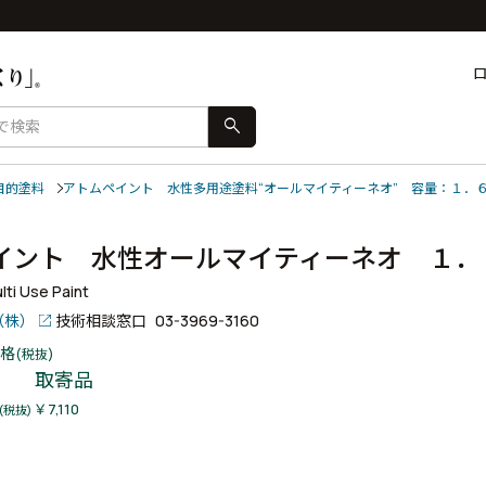
search
目的塗料
アトムペイント 水性多用途塗料“オールマイティーネオ” 容量：１．
イント 水性オールマイティーネオ １
ti Use Paint
（株）
技術相談窓口
03-3969-3160
格
(税抜)
取寄品
￥7,110
(税抜)