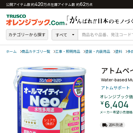
420
62
公開アイテム数 約
万点
在庫アイテム数 約
万点
カテゴリーから探す
すべて
ホーム
商品カテゴリ一覧
工事・照明用品
塗装・内装用品
塗料
多
アトムペ
Water-based Mul
アトムサポート
オレンジブック価
6,404
￥
メーカー希望小売価格
local_shipping
送料別途