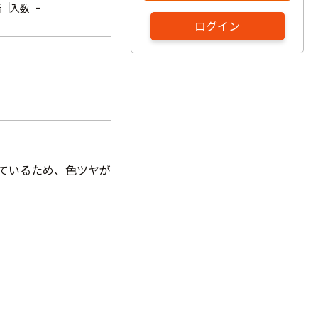
缶
-
入数
ログイン
しているため、色ツヤが