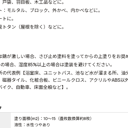
、戸袋、羽目板、木工品などに。
ト：モルタル、ブロック、外かべ、内かべなどに。
ートに。
見トタン（屋根を除く）などに。
は錆が激しい場合、さび止め塗料を塗ってからの上塗りをお奨
下の場合、湿度85%以上の場合は塗装を避けてください。
所の代表例【浴室床、ユニットバス、池など水が溜まる所、油
、磁器タイル、化粧合板、ビニールクロス、アクリルやABS以
バイク、自動車、床面全般など】。
ク
塗り面積(m2)：10～15（畳枚数換算約8枚）
液性：水性つやあり