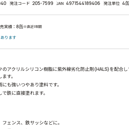
940
205-7599
4971544189406
4
発注コード
JAN
発注単位
8缶
売実績：
※直近1年間
があります
クのアクリルシリコン樹脂に紫外線劣化防止剤(HALS)を配合
します。
雨にも強いつやあり塗料です。
しで鉄に直接塗れます。
、フェンス、鉄サッシなどに。