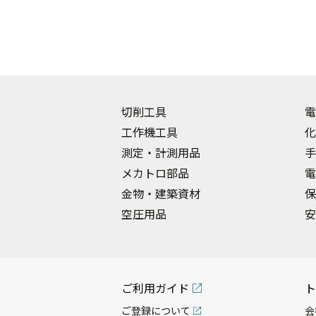
切削工具
電
工作機工具
化
測定・計測用品
手
メカトロ部品
電
金物・建築資材
保
空圧用品
安
ご利用ガイド
ト
ご登録について
会