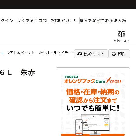
ログイン
よくあるご質問
お問い合わせ
購入を希望される法人様
balance
比較リスト
６Ｌ
アトムペイント 水性オールマイティーネオ １．６Ｌ 朱赤
balance
print
比較リスト
印刷
．６Ｌ 朱赤