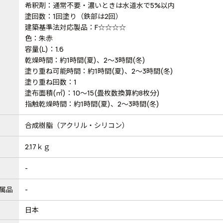
希釈剤：通常不要・濃いときは水道水で5%以内
塗回数：1回塗り（鉄部は2回）
建築基準法対応製品：F☆☆☆☆
色：朱赤
容量(L)：1.6
乾燥時間：約1時間(夏)、2～3時間(冬)
塗り重ね可能時間：約1時間(夏)、2～3時間(冬)
塗り重ね回数：1
塗布面積(㎡)：10～15(畳枚数換算約8枚分)
指触乾燥時間：約1時間(夏)、2～3時間(冬)
合成樹脂（アクリル・シリコン）
2.17ｋｇ
-
属品
-
日本