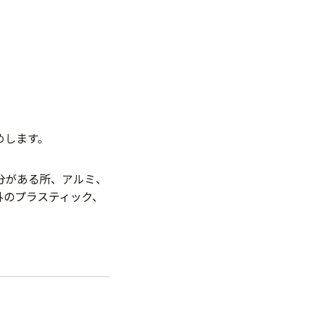
めします。
分がある所、アルミ、
外のプラスティック、