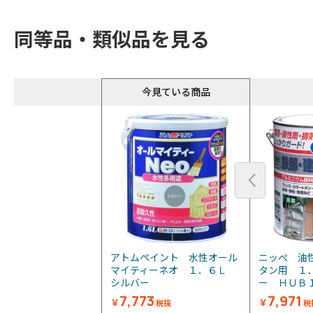
同等品・類似品を見る
今見ている商品
アトムペイント 水性オール
ニッぺ 油
マイティーネオ １．６Ｌ
タン用 １
シルバー
ー ＨＵＢ１
7,773
7,971
￥
￥
税抜
税