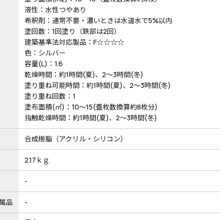
液性：水性つやあり
希釈剤：通常不要・濃いときは水道水で5%以内
塗回数：1回塗り（鉄部は2回）
建築基準法対応製品：F☆☆☆☆
色：シルバー
容量(L)：1.6
乾燥時間：約1時間(夏)、2～3時間(冬)
塗り重ね可能時間：約1時間(夏)、2～3時間(冬)
塗り重ね回数：1
塗布面積(㎡)：10～15(畳枚数換算約8枚分)
指触乾燥時間：約1時間(夏)、2～3時間(冬)
合成樹脂（アクリル・シリコン）
2.17ｋｇ
-
属品
-