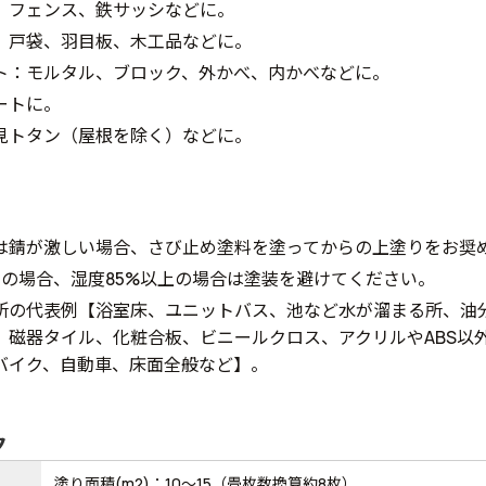
、フェンス、鉄サッシなどに。
、戸袋、羽目板、木工品などに。
ト：モルタル、ブロック、外かべ、内かべなどに。
ートに。
見トタン（屋根を除く）などに。
は錆が激しい場合、さび止め塗料を塗ってからの上塗りをお奨
下の場合、湿度85%以上の場合は塗装を避けてください。
所の代表例【浴室床、ユニットバス、池など水が溜まる所、油
、磁器タイル、化粧合板、ビニールクロス、アクリルやABS以
バイク、自動車、床面全般など】。
ク
塗り面積(m2)：10～15（畳枚数換算約8枚）