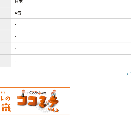
日本
4缶
-
-
-
-