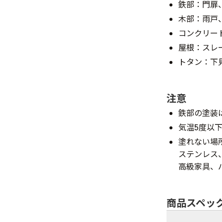
鉄部：門扉
木部：雨戸
コンクリー
屋根：スレ
トタン：下
注意
鉄部の塗装
気温5度以
塗れない場
ステンレス
高級家具、
商品スペッ