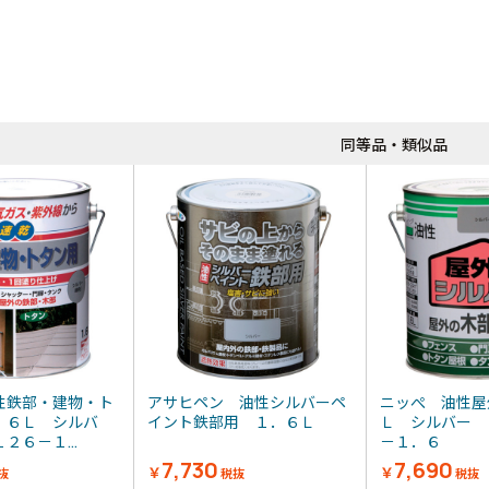
同等品
同等品・類似品
性鉄部・建物・ト
アサヒペン 油性シルバーペ
ニッぺ 油性屋
．６Ｌ シルバ
イント鉄部用 １．６Ｌ
Ｌ シルバー 
２６－１...
－１．６
7,730
7,690
￥
￥
抜
税抜
税抜