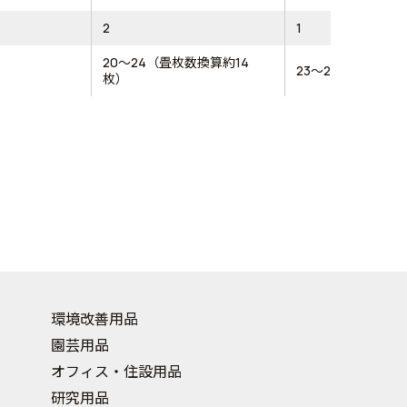
2
1
20～24（畳枚数換算約14
23～26
枚）
環境改善用品
園芸用品
オフィス・住設用品
研究用品