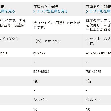
1缶
在庫あり：46缶
在庫あり：26
在庫を見る
エリア別在庫を見る
エリア別在庫
乾タイプで、冬場
輝度の高いアル
塗りやすく、1回塗りで仕上が
の低温時でも塗装
を使用し、あざ
ります。
。
ー仕上げが得られ
ムプロダクツ
ニッペホームプ
（株）アサヒペン
（株）
7630
502322
497612416002
-
-
527-8504
781-4275
1缶
1缶
-
-
シルバー
シルバー
1.6
1.6