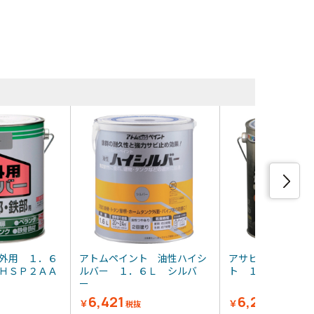
・類似品
外用 １．６
アトムペイント 油性ハイシ
アサヒペン シル
ＨＳＰ２ＡＡ
ルバー １．６Ｌ シルバ
ト １．６Ｌ 
ー
6,421
6,275
￥
￥
税抜
税抜