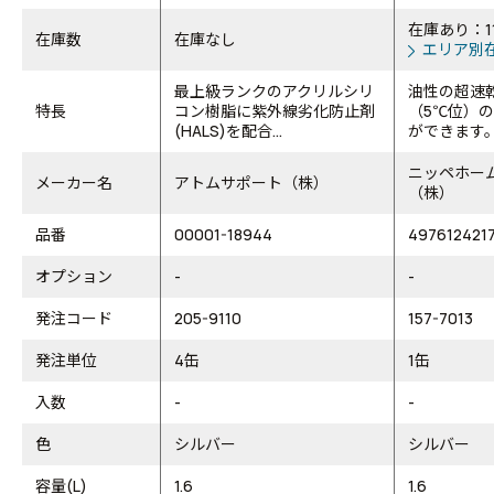
在庫あり：1
在庫数
在庫なし
エリア別
最上級ランクのアクリルシリ
油性の超速
特長
コン樹脂に紫外線劣化防止剤
（5℃位）
(HALS)を配合...
ができます
ニッペホー
メーカー名
アトムサポート（株）
（株）
品番
00001-18944
497612421
オプション
-
-
発注コード
205-9110
157-7013
発注単位
4缶
1缶
入数
-
-
色
シルバー
シルバー
容量(L)
1.6
1.6