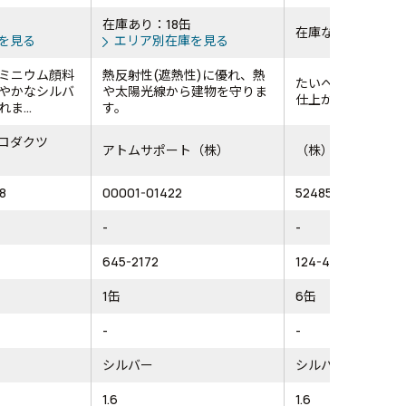
缶
在庫あり：18缶
在庫なし
を見る
エリア別在庫を見る
ミニウム顔料
熱反射性(遮熱性)に優れ、熱
たいへん塗り易く、
やかなシルバ
や太陽光線から建物を守りま
仕上がります。
ま...
す。
ロダクツ
アトムサポート（株）
（株）アサヒペン
8
00001-01422
524850
-
-
645-2172
124-4033
1缶
6缶
-
-
シルバー
シルバー
1.6
1.6