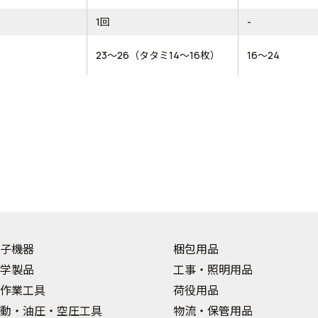
1回
-
23～26（タタミ14～16枚）
16～24
子機器
梱包用品
学製品
工事・照明用品
作業工具
荷役用品
動・油圧・空圧工具
物流・保管用品