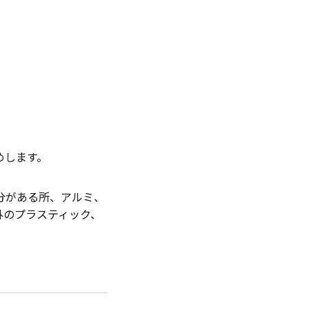
めします。
分がある所、アルミ、
外のプラスティック、