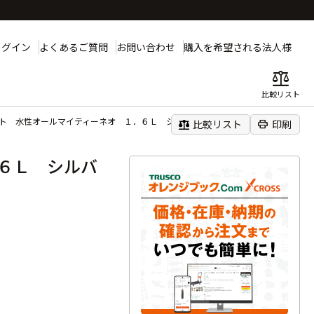
ログイン
よくあるご質問
お問い合わせ
購入を希望される法人様
balance
比較リスト
ント 水性オールマイティーネオ １．６Ｌ シルバー
balance
print
比較リスト
印刷
６Ｌ シルバ