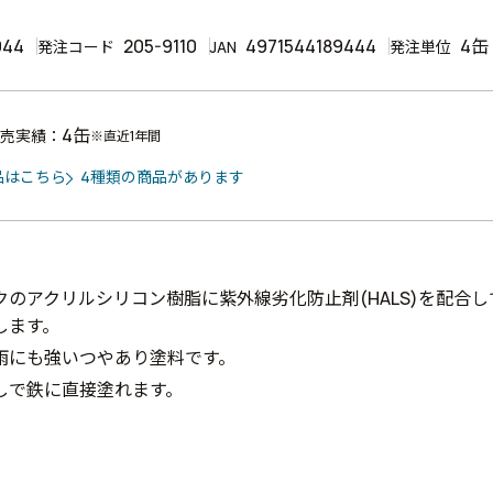
944
205-9110
4971544189444
4缶
発注コード
JAN
発注単位
4缶
売実績：
※直近1年間
品はこちら
4種類の商品があります
クのアクリルシリコン樹脂に紫外線劣化防止剤(HALS)を配合
します。
雨にも強いつやあり塗料です。
しで鉄に直接塗れます。