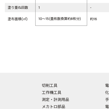
塗り重ね回数
1
-
10～15(畳枚数換算約8枚分)
塗布面積(㎡)
約16
切削工具
電
工作機工具
化
測定・計測用品
手
メカトロ部品
電