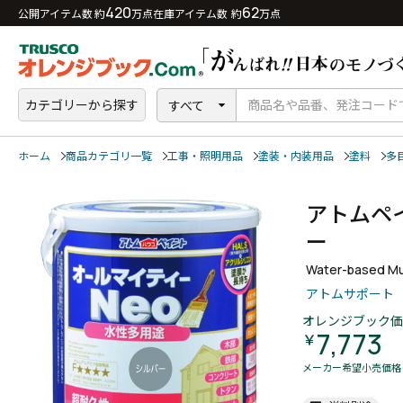
420
62
公開アイテム数 約
万点
在庫アイテム数 約
万点
カテゴリーから探す
すべて
ホーム
商品カテゴリ一覧
工事・照明用品
塗装・内装用品
塗料
多
アトムペ
ー
Water-based Mul
アトムサポート
オレンジブック価
7,773
￥
メーカー希望小売価格