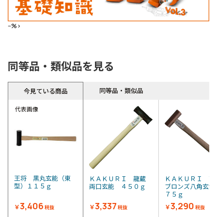
--%>
同等品・類似品を見る
同等品・類似品
今見ている商品
代表画像
王将 黒丸玄能（東
ＫＡＫＵＲＩ 龍蔵
ＫＡＫＵＲＩ 
型）１１５ｇ
両口玄能 ４５０ｇ
ブロンズ八角玄能
７５ｇ
3,406
3,337
3,290
￥
￥
￥
税抜
税抜
税抜