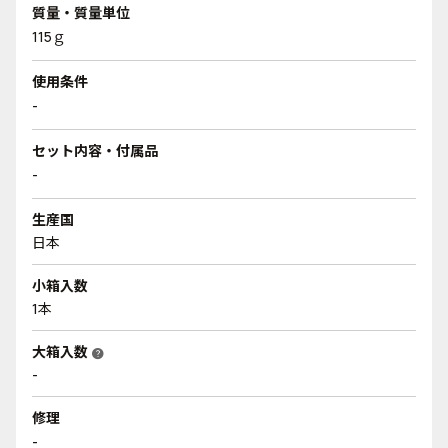
質量・質量単位
115ｇ
使用条件
-
セット内容・付属品
-
生産国
日本
小箱入数
1本
大箱入数
help
-
修理
-