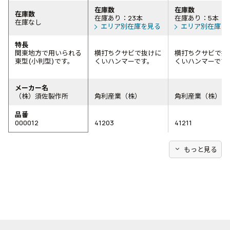
在庫数
在庫数
在庫数
在庫あり：23本
在庫あり：5本
在庫なし
エリア別在庫を見る
エリア別在庫を
特長
関東地方で用いられる
横打ちクサビで抜けに
横打ちクサビで抜
東型(小判型)です。
くいハンマーです。
くいハンマーです
メーカー名
（株）須佐製作所
角利産業（株）
角利産業（株）
品番
000012
41203
41211
expand_more
もっと見る