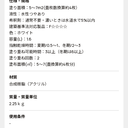
仕様・規格
塗り面積：5～7m2(畳枚数換算約4枚）
液性：水性つやあり
希釈剤：通常不要・濃いときは水道水で5%以内
建築基準法対応製品：F☆☆☆☆
色：ホワイト
容量(L)：1.6
指触乾燥時間：夏期/0.5～1、冬期/2～3
塗り重ね可能時間：3以上（冬期は6以上）
塗り重ね回数：2
塗布面積(㎡)：5～7(畳換算約4枚分)
材質
合成樹脂（アクリル）
質量・質量単位
2.25ｋｇ
使用条件
-