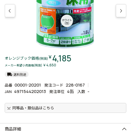
4,185
￥
オレンジブック価格
(税抜)
￥4,650
メーカー希望小売価格(税抜)
local_shipping
送料別途
00001-20201
228-0167
品番
発注コード
4971544202013
4缶
-
JAN
発注単位
入数
同等品・類似品はこちら
商品詳細