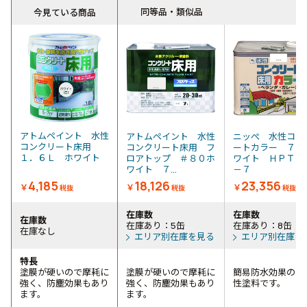
同等品・類似品
今見ている商品
アトムペイント 水性
アトムペイント 水性
ニッぺ 水性コン
コンクリート床用
コンクリート床用 フ
ートカラー ７Ｌ
１．６Ｌ ホワイト
ロアトップ ＃８０ホ
ワイト ＨＰＴ２
ワイト ７...
－７
4,185
18,126
23,356
￥
￥
￥
税抜
税抜
税抜
在庫数
在庫数
在庫数
在庫あり：5缶
在庫あり：8缶
在庫なし
エリア別在庫を見る
エリア別在庫を
特長
塗膜が硬いので摩耗に
塗膜が硬いので摩耗に
簡易防水効果のあ
強く、防塵効果もあり
強く、防塵効果もあり
性塗料です。
ます。
ます。