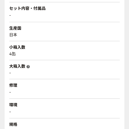
セット内容・付属品
-
生産国
日本
小箱入数
4缶
大箱入数
help
-
修理
-
環境
-
規格