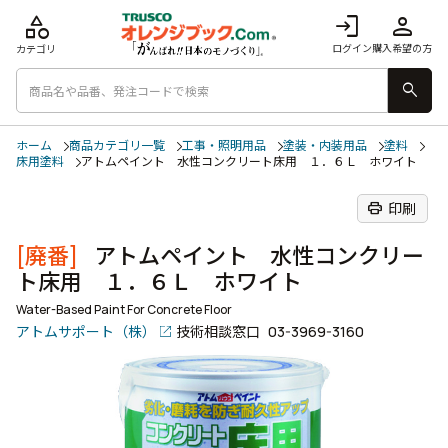
category
login
person
ログイン
購入希望の方
カテゴリ
search
ホーム
商品カテゴリ一覧
工事・照明用品
塗装・内装用品
塗料
床用塗料
アトムペイント 水性コンクリート床用 １．６Ｌ ホワイト
print
印刷
[廃番]
アトムペイント 水性コンクリー
ト床用 １．６Ｌ ホワイト
Water-Based Paint For Concrete Floor
アトムサポート（株）
技術相談窓口
03-3969-3160