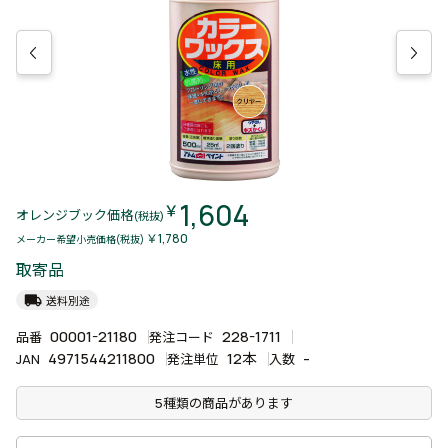
1,604
￥
オレンジブック価格
(税抜)
￥1,780
メーカー希望小売価格(税抜)
取寄品
local_shipping
送料別途
00001-21180
228-1711
品番
発注コード
4971544211800
12本
-
JAN
発注単位
入数
5種類の商品があります