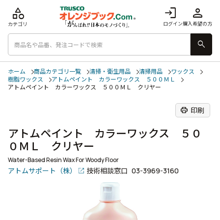
category
login
person
ログイン
購入希望の方
カテゴリ
search
ホーム
商品カテゴリ一覧
清掃・衛生用品
清掃用品
ワックス
樹脂ワックス
アトムペイント カラーワックス ５００ＭＬ
アトムペイント カラーワックス ５００ＭＬ クリヤー
print
印刷
アトムペイント カラーワックス ５０
０ＭＬ クリヤー
Water-Based Resin Wax For Woody Floor
アトムサポート（株）
技術相談窓口
03-3969-3160