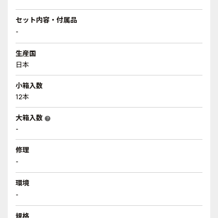
セット内容・付属品
-
生産国
日本
小箱入数
12本
大箱入数
help
-
修理
-
環境
-
規格