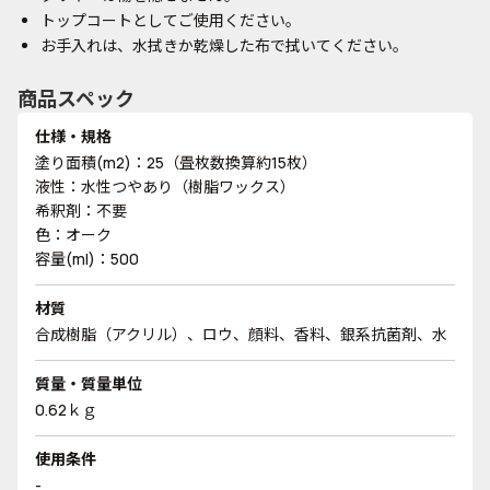
トップコートとしてご使用ください。
お手入れは、水拭きか乾燥した布で拭いてください。
商品スペック
仕様・規格
塗り面積(m2)：25（畳枚数換算約15枚）
液性：水性つやあり（樹脂ワックス）
希釈剤：不要
色：オーク
容量(ml)：500
材質
合成樹脂（アクリル）、ロウ、顔料、香料、銀系抗菌剤、水
質量・質量単位
0.62ｋｇ
使用条件
-