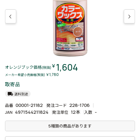
1,604
￥
オレンジブック価格
(税抜)
￥1,780
メーカー希望小売価格(税抜)
取寄品
local_shipping
送料別途
00001-21182
228-1706
品番
発注コード
4971544211824
12本
-
JAN
発注単位
入数
5種類の商品があります