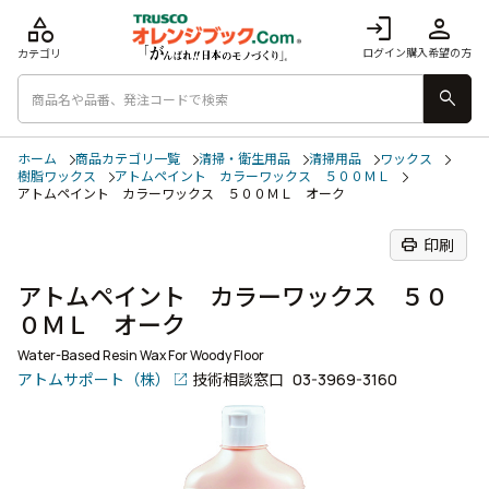
category
login
person
ログイン
購入希望の方
カテゴリ
search
ホーム
商品カテゴリ一覧
清掃・衛生用品
清掃用品
ワックス
樹脂ワックス
アトムペイント カラーワックス ５００ＭＬ
アトムペイント カラーワックス ５００ＭＬ オーク
print
印刷
アトムペイント カラーワックス ５０
０ＭＬ オーク
Water-Based Resin Wax For Woody Floor
アトムサポート（株）
技術相談窓口
03-3969-3160