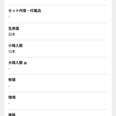
セット内容・付属品
-
生産国
日本
小箱入数
12本
大箱入数
help
-
修理
-
環境
-
規格