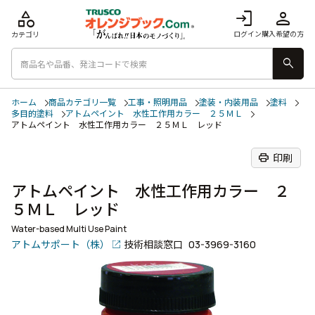
category
login
person
ログイン
購入希望の方
カテゴリ
search
ホーム
商品カテゴリ一覧
工事・照明用品
塗装・内装用品
塗料
多目的塗料
アトムペイント 水性工作用カラー ２５ＭＬ
アトムペイント 水性工作用カラー ２５ＭＬ レッド
print
印刷
アトムペイント 水性工作用カラー ２
５ＭＬ レッド
Water-based Multi Use Paint
アトムサポート（株）
技術相談窓口
03-3969-3160