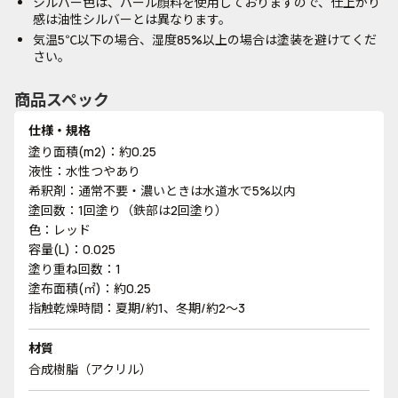
シルバー色は、パール顔料を使用しておりますので、仕上がり
感は油性シルバーとは異なります。
気温5℃以下の場合、湿度85%以上の場合は塗装を避けてくだ
さい。
商品スペック
仕様・規格
塗り面積(m2)：約0.25
液性：水性つやあり
希釈剤：通常不要・濃いときは水道水で5%以内
塗回数：1回塗り（鉄部は2回塗り）
色：レッド
容量(L)：0.025
塗り重ね回数：1
塗布面積(㎡)：約0.25
指触乾燥時間：夏期/約1、冬期/約2～3
材質
合成樹脂（アクリル）