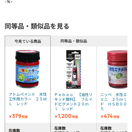
--%>
同等品・類似品を見る
同等品・類似品
今見ている商品
アトムペイント 水性
Ｐｅｂｅｏ 【油性リ
ニッぺ 水性エナ
工作用カラー ２５Ｍ
キッド顔料】 フルイ
ミニ ２５ｍｌ 
Ｌ レッド
ドピグメント２０ｍ
ド ＨＳＢ００８
ｌ レッド
５
379
1,200
474
￥
￥
￥
税抜
税抜
税抜
在庫数
在庫数
在庫数