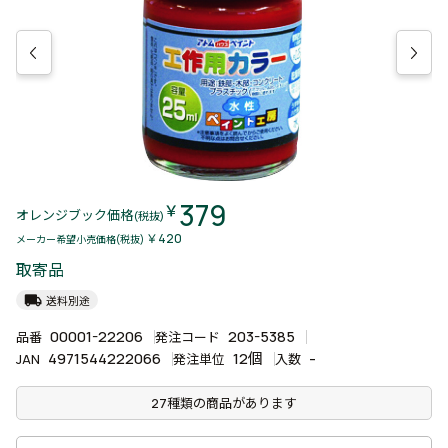
379
￥
オレンジブック価格
(税抜)
￥420
メーカー希望小売価格(税抜)
取寄品
local_shipping
送料別途
00001-22206
203-5385
品番
発注コード
4971544222066
12個
-
JAN
発注単位
入数
27種類の商品があります