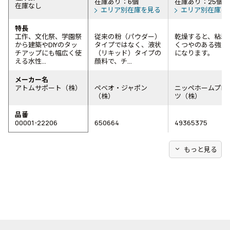
在庫あり：6個
在庫あり：25個
在庫なし
エリア別在庫を見る
エリア別在庫を
特長
工作、文化祭、学園祭
従来の粉（パウダー）
乾燥すると、粘着
から建築やDIYのタッ
タイプではなく、液状
くつやのある強い
チアップにも幅広く使
（リキッド）タイプの
になります。
える水性...
顔料で、チ...
メーカー名
アトムサポート（株）
ペベオ・ジャポン
ニッペホームプロ
（株）
ツ（株）
品番
00001-22206
650664
49365375
expand_more
もっと見る