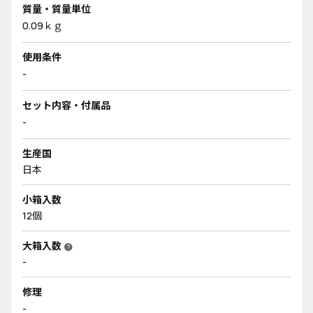
質量・質量単位
0.09ｋｇ
使用条件
-
セット内容・付属品
-
生産国
日本
小箱入数
12個
大箱入数
help
-
修理
-