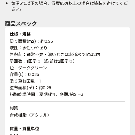
気温5℃以下の場合、湿度85%以上の場合は塗装を避けてくだ
さい。
商品スペック
仕様・規格
塗り面積(m2)：約0.25
液性：水性つやあり
希釈剤：通常不要・濃いときは水道水で5%以内
塗回数：1回塗り（鉄部は2回塗り）
色：ダークグリーン
容量(L)：0.025
塗り重ね回数：1
塗布面積(㎡)：約0.25
指触乾燥時間：夏期/約1、冬期/約2～3
材質
合成樹脂（アクリル）
質量・質量単位