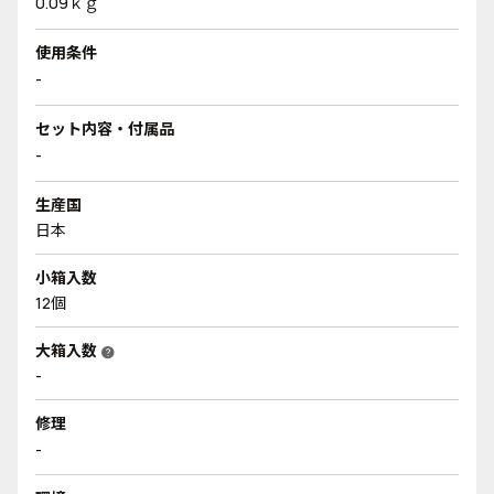
0.09ｋｇ
使用条件
-
セット内容・付属品
-
生産国
日本
小箱入数
12個
大箱入数
help
-
修理
-