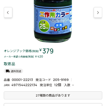
379
￥
オレンジブック価格
(税抜)
￥420
メーカー希望小売価格(税抜)
取寄品
local_shipping
送料別途
00001-22213
205-9169
品番
発注コード
4971544222134
12個
-
JAN
発注単位
入数
27種類の商品があります