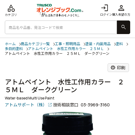
category
login
person
ログイン
購入希望の方
カテゴリ
search
ホーム
商品カテゴリ一覧
工事・照明用品
塗装・内装用品
塗料
多目的塗料
アトムペイント 水性工作用カラー ２５ＭＬ
アトムペイント 水性工作用カラー ２５ＭＬ ダークグリーン
print
印刷
アトムペイント 水性工作用カラー ２
５ＭＬ ダークグリーン
Water-based Multi Use Paint
アトムサポート（株）
技術相談窓口
03-3969-3160