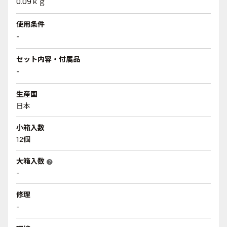
0.09ｋｇ
使用条件
-
セット内容・付属品
-
生産国
日本
小箱入数
12個
大箱入数
help
-
修理
-