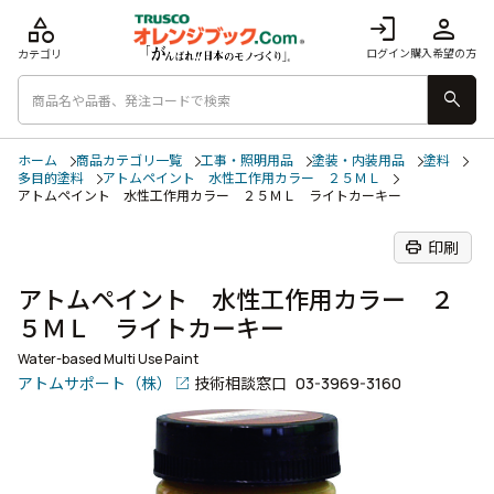
category
login
person
ログイン
購入希望の方
カテゴリ
search
ホーム
商品カテゴリ一覧
工事・照明用品
塗装・内装用品
塗料
多目的塗料
アトムペイント 水性工作用カラー ２５ＭＬ
アトムペイント 水性工作用カラー ２５ＭＬ ライトカーキー
print
印刷
アトムペイント 水性工作用カラー ２
５ＭＬ ライトカーキー
Water-based Multi Use Paint
アトムサポート（株）
技術相談窓口
03-3969-3160