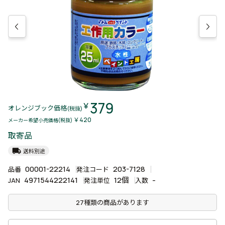
379
￥
オレンジブック価格
(税抜)
￥420
メーカー希望小売価格(税抜)
取寄品
local_shipping
送料別途
00001-22214
203-7128
品番
発注コード
4971544222141
12個
-
JAN
発注単位
入数
27種類の商品があります