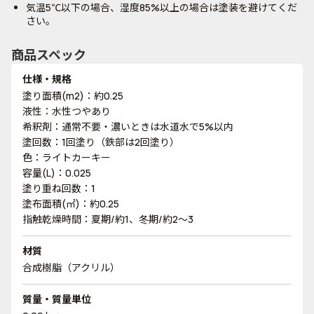
気温5℃以下の場合、湿度85%以上の場合は塗装を避けてくだ
さい。
商品スペック
仕様・規格
塗り面積(m2)：約0.25
液性：水性つやあり
希釈剤：通常不要・濃いときは水道水で5%以内
塗回数：1回塗り（鉄部は2回塗り）
色：ライトカーキー
容量(L)：0.025
塗り重ね回数：1
塗布面積(㎡)：約0.25
指触乾燥時間：夏期/約1、冬期/約2～3
材質
合成樹脂（アクリル）
質量・質量単位