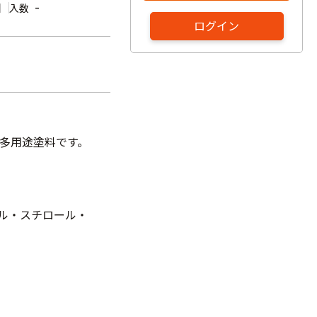
個
-
入数
ログイン
性多用途塗料です。
ル・スチロール・