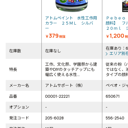
アトムペイント 水性工作用
Ｐｅｂｅｏ
カラー ２５ＭＬ シルバ
顔料】 フ
ー
２０ｍｌ シ
379
1,200
￥
￥
税抜
税
在庫あり：
在庫数
在庫なし
エリア別
工作、文化祭、学園祭から建
従来の粉（
特長
築やDIYのタッチアップにも
ではなく、
幅広く使える水性...
タイプの顔料
メーカー名
アトムサポート（株）
ペベオ・ジ
品番
00001-22221
650671
オプション
-
-
発注コード
205-6028
556-2540