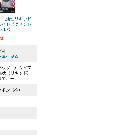
 【油性リキッド
ルイドピグメント
ルバー...
抜
6個
在庫を見る
パウダー）タイプ
液状（リキッド）
で、チ...
ャポン（株）