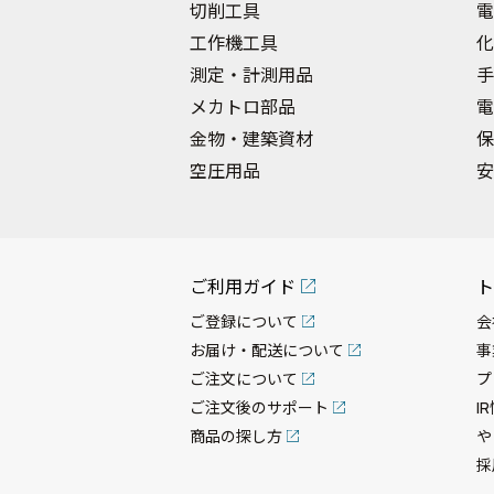
切削工具
電
工作機工具
化
測定・計測用品
手
メカトロ部品
電
金物・建築資材
保
空圧用品
安
ご利用ガイド
ト
ご登録について
会
お届け・配送について
事
ご注文について
プ
ご注文後のサポート
I
商品の探し方
や
採