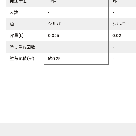
発注単位
12個
1個
入数
-
-
色
シルバー
シルバー
容量(L)
0.025
0.02
塗り重ね回数
1
-
塗布面積(㎡)
約0.25
-