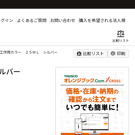
ログイン
よくあるご質問
お問い合わせ
購入を希望される法人様
balance
比較リスト
性工作用カラー ２５ＭＬ シルバー
balance
print
比較リスト
印刷
シルバー