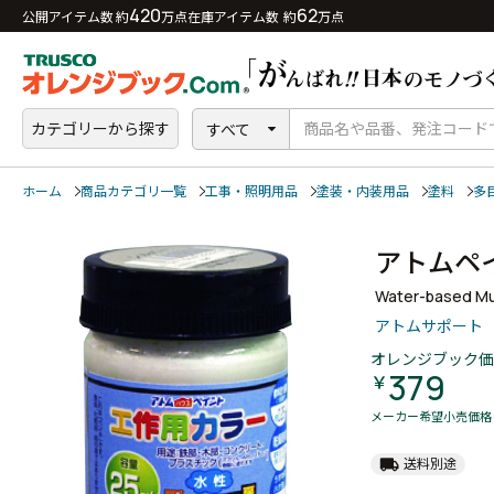
420
62
公開アイテム数 約
万点
在庫アイテム数 約
万点
カテゴリーから探す
すべて
ホーム
商品カテゴリ一覧
工事・照明用品
塗装・内装用品
塗料
多
アトムペ
Water-based Mul
アトムサポート
オレンジブック価
379
￥
メーカー希望小売価格
local_shipping
送料別途