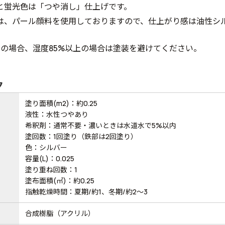
と蛍光色は「つや消し」仕上げです。
は、パール顔料を使用しておりますので、仕上がり感は油性シ
下の場合、湿度85%以上の場合は塗装を避けてください。
ク
塗り面積(m2)：約0.25
液性：水性つやあり
希釈剤：通常不要・濃いときは水道水で5%以内
塗回数：1回塗り（鉄部は2回塗り）
色：シルバー
容量(L)：0.025
塗り重ね回数：1
塗布面積(㎡)：約0.25
指触乾燥時間：夏期/約1、冬期/約2～3
合成樹脂（アクリル）