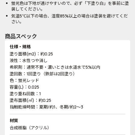
蛍光色は下地が透けやすいので、必ず「下塗り白」を事前に塗
装してください。
気温5℃以下の場合、湿度85%以上の場合は塗装を避けてくだ
さい。
商品スペック
仕様・規格
塗り面積(m2)：約0.25
液性：水性つや消し
希釈剤：通常不要・濃いときは水道水で5%以内
塗回数：1回塗り（鉄部は2回塗り）
色：蛍光レッド
容量(L)：0.025
塗り重ね回数：1
塗布面積(㎡)：約0.25
指触乾燥時間：夏期/約1、冬期/約2～3
材質
合成樹脂（アクリル）