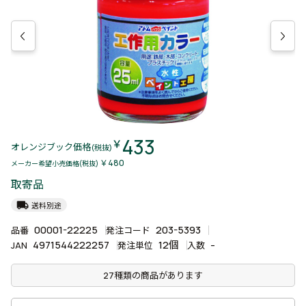
433
￥
オレンジブック価格
(税抜)
￥480
メーカー希望小売価格(税抜)
取寄品
local_shipping
送料別途
00001-22225
203-5393
品番
発注コード
4971544222257
12個
-
JAN
発注単位
入数
27種類の商品があります