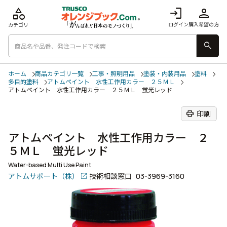
category
login
person
ログイン
購入希望の方
カテゴリ
search
ホーム
商品カテゴリ一覧
工事・照明用品
塗装・内装用品
塗料
多目的塗料
アトムペイント 水性工作用カラー ２５ＭＬ
アトムペイント 水性工作用カラー ２５ＭＬ 蛍光レッド
print
印刷
アトムペイント 水性工作用カラー ２
５ＭＬ 蛍光レッド
Water-based Multi Use Paint
アトムサポート（株）
技術相談窓口
03-3969-3160