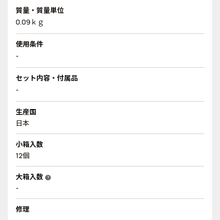
質量・質量単位
0.09ｋｇ
使用条件
-
セット内容・付属品
-
生産国
日本
小箱入数
12個
大箱入数
help
-
修理