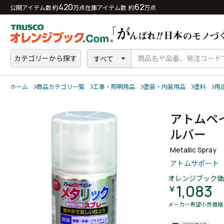
420
62
公開アイテム数 約
万点
在庫アイテム数 約
万点
カテゴリーから探す
すべて
ホーム
商品カテゴリ一覧
工事・照明用品
塗装・内装用品
塗料
用
アトムペ
ルバー
Metallic Spray
アトムサポート
オレンジブック価
1,083
￥
メーカー希望小売価格