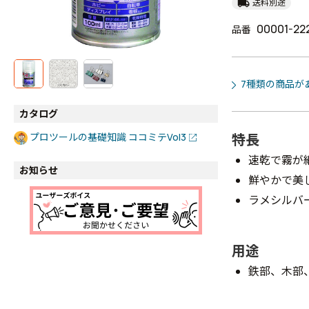
local_shipping
送料別途
00001-22
品番
7種類の商品が
カタログ
特長
プロツールの基礎知識 ココミテVol3
速乾で霧が
お知らせ
鮮やかで美
ラメシルバ
用途
鉄部、木部