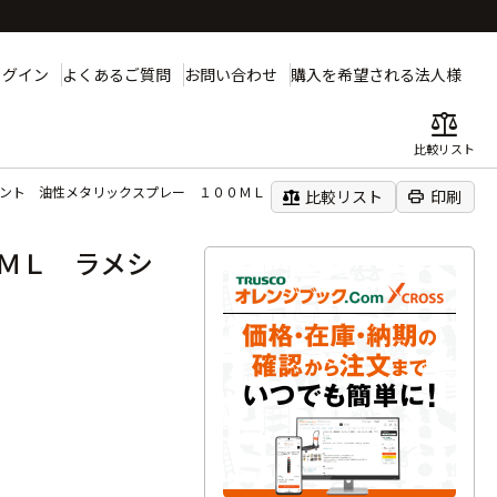
ログイン
よくあるご質問
お問い合わせ
購入を希望される法人様
balance
比較リスト
イント 油性メタリックスプレー １００ＭＬ ラメシルバー
balance
print
比較リスト
印刷
ＭＬ ラメシ