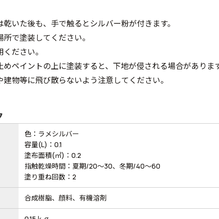
は乾いた後も、手で触るとシルバー粉が付きます。
場所で塗装してください。
用ください。
止めペイントの上に塗装すると、下地が侵される場合がありま
や建物等に飛び散らないよう注意してください。
ク
色：ラメシルバー
容量(L)：0.1
塗布面積(㎡)：0.2
指触乾燥時間：夏期/20～30、冬期/40～60
塗り重ね回数：2
合成樹脂、顔料、有機溶剤
0.15ｋｇ