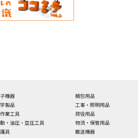
子機器
梱包用品
学製品
工事・照明用品
作業工具
荷役用品
動・油圧・空圧工具
物流・保管用品
護具
搬送機器