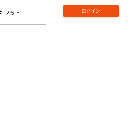
ログイン
本
-
入数